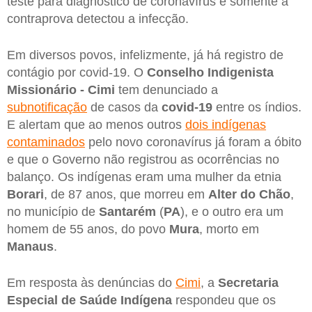
teste para diagnóstico de coronavírus e somente a
contraprova detectou a infecção.
Em diversos povos, infelizmente, já há registro de
contágio por covid-19. O
Conselho Indigenista
Missionário - Cimi
tem denunciado a
subnotificação
de casos da
covid-19
entre os índios.
E alertam que ao menos outros
dois indígenas
contaminados
pelo novo coronavírus já foram a óbito
e que o Governo não registrou as ocorrências no
balanço. Os indígenas eram uma mulher da etnia
Borari
, de 87 anos, que morreu em
Alter do Chão
,
no município de
Santarém
(
PA
), e o outro era um
homem de 55 anos, do povo
Mura
, morto em
Manaus
.
Em resposta às denúncias do
Cimi
, a
Secretaria
Especial de Saúde Indígena
respondeu que os