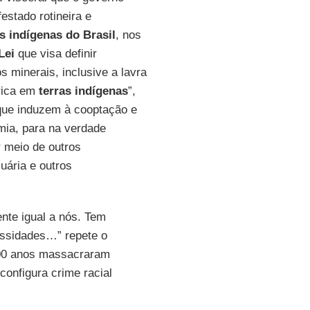
estado rotineira e
s indígenas do Brasil
, nos
Lei
que visa definir
s minerais, inclusive a lavra
trica em
terras indígenas
”,
 que induzem à cooptação e
mia, para na verdade
 meio de outros
uária e outros
te igual a nós. Tem
essidades…” repete o
500 anos massacraram
configura crime racial