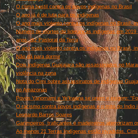
O clima hostil contra os povos indígenas no Brasil
O ano já é de luta para os indígenas
O ano mais violento contra os indígenas no Brasil, in
Número de mortes de lideranças indígenas em 2019 
anos, diz Pastoral da Terra
O ano mais violento contra os indígenas no Brasil, in
Não dá para dormir
Dois indígenas Guajajara são assassinados no Mar
violência na zona
Nota do Cimi sobre assassinatos de indígenas Guaja
no Amazonas
Povos Yanomami e Ye’kwana se unem e exigem: “For
O racismo contra povos indígenas e o mito do índio i
Leonardo Barros Soares
Garimpeiros, traficantes e madeireiros aterrorizam o
Ao menos 21 Terras Indígenas estão invadidas. Cimi