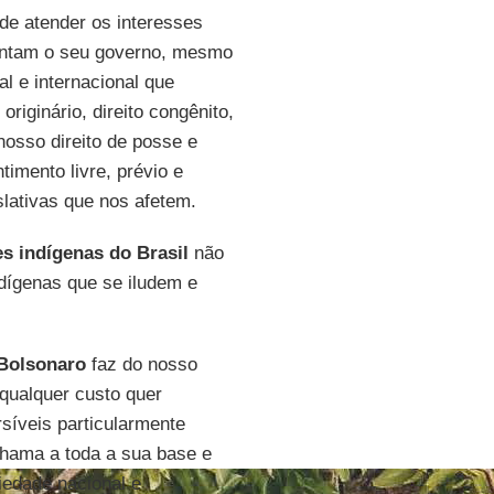
de atender os interesses
entam o seu governo, mesmo
al e internacional que
riginário, direito congênito,
 nosso direito de posse e
timento livre, prévio e
slativas que nos afetem.
 indígenas do Brasil
não
dígenas que se iludem e
Bolsonaro
faz do nosso
 qualquer custo quer
rsíveis particularmente
chama a toda a sua base e
iedade nacional e