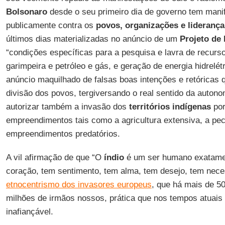
Bolsonaro
desde o seu primeiro dia de governo tem manif
publicamente contra os
povos, organizações e liderança
últimos dias materializadas no anúncio de um
Projeto de 
“condições específicas para a pesquisa e lavra de recurso
garimpeira e petróleo e gás, e geração de energia hidrelé
anúncio maquilhado de falsas boas intenções e retóricas
divisão dos povos, tergiversando o real sentido da autono
autorizar também a invasão dos
territórios indígenas
por
empreendimentos tais como a agricultura extensiva, a pec
empreendimentos predatórios.
A vil afirmação de que “O
índio
é um ser humano exatamen
coração, tem sentimento, tem alma, tem desejo, tem nec
etnocentrismo dos invasores europeus
, que há mais de 
milhões de irmãos nossos, prática que nos tempos atuais 
inafiançável.