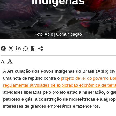
indígenas
Foto: Apib | Comunicação
A
Articulação dos Povos Indígenas do Brasil
(
Apib
) di
uma nota de repúdio contra o
projeto de lei do governo B
regulamentar atividades de exploração econômica de terr
atividades liberadas pelo projeto estão a
mineração, o ga
petróleo e gás, a construção de hidrelétricas e a agro
interesses de grandes empresários e fazendeiros.