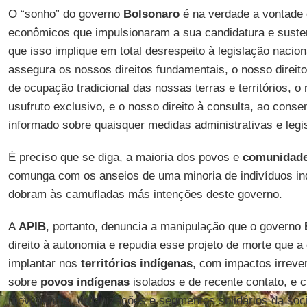
O “sonho” do governo
Bolsonaro
é na verdade a vontade 
econômicos que impulsionaram a sua candidatura e sust
que isso implique em total desrespeito à legislação nacion
assegura os nossos direitos fundamentais, o nosso direito o
de ocupação tradicional das nossas terras e territórios, o
usufruto exclusivo, e o nosso direito à consulta, ao consen
informado sobre quaisquer medidas administrativas e legi
É preciso que se diga, a maioria dos povos e
comunidades
comunga com os anseios de uma minoria de indivíduos in
dobram às camufladas más intenções deste governo.
A
APIB
, portanto, denuncia a manipulação que o governo
direito à autonomia e repudia esse projeto de morte que a
implantar nos
territórios indígenas
, com impactos irreve
sobre
povos indígenas
isolados e de recente contato, e 
movimentos, organizações e segmentos solidários da soc