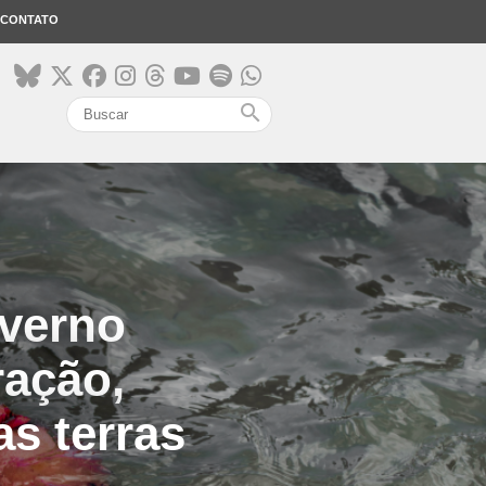
CONTATO
search
overno
ração,
as terras