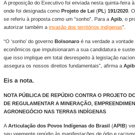
A proposição do Executivo foi enviada nesta quinta-feira 
onde foi designada como
Projeto de Lei
(
PL
)
191/2020
. 
se referiu à proposta como um “sonho”. Para a
Apib
, o p
autorizar também a
invasão dos territórios indígenas
”.
“O ‘sonho’ do governo
Bolsonaro
é na verdade a vontade 
econômicos que impulsionaram a sua candidatura e sust
que isso implique em total desrespeito à legislação nacion
assegura os nossos direitos fundamentais”, afirma a
Apib
Eis a nota.
NOTA PÚBLICA DE REPÚDIO CONTRA O PROJETO 
DE REGULAMENTAR A MINERAÇÃO, EMPREENDIMEN
AGRONEGÓCIO NAS TERRAS INDÍGENAS
A
Articulação dos Povos Indígenas do Brasil
(
APIB
) ve
seu veemente repúdio às manifestações de ódio e racismo