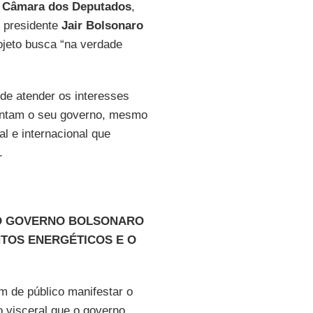
à
Câmara dos Deputados
,
O presidente
Jair Bolsonaro
rojeto busca “na verdade
de atender os interesses
entam o seu governo, mesmo
al e internacional que
.
DO GOVERNO BOLSONARO
TOS ENERGÉTICOS E O
m de público manifestar o
 visceral que o governo