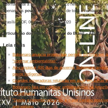
internacional a se somarem conosco nesta batalha pela vi
apenas dos
povos indígenas
mas de toda a humanidade e
Brasília – DF, 06 de fevereiro de 2020
Articulação dos Povos Indígenas do Brasil – APIB
Leia mais
Bolsonaro anuncia projeto que permite garimpo em á
“confinar ambientalistas”
Ao completar 400 dias de governo, Bolsonaro anunci
povos indígenas
Grandes mineradoras relutarão em atuar em terras i
Bolsonaro fala em confinar ambientalistas na Amazô
‘#ConfinaEu’
"Desde a redemocratização, é o pior cenário possíve
antropólogo