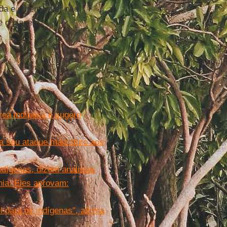
da e o bem viver não
 o planeta.
rea indígena e sugere
a seu ataque mais duro aos
ndígenas, dizem analistas
nia. Eles aprovam:
l para os indígenas", afirma