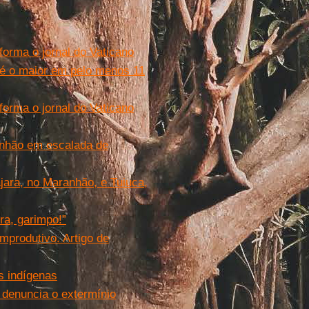
forma o jornal do Vaticano
é o maior em pelo menos 11
forma o jornal do Vaticano
anhão em escalada de
jara, no Maranhão, e Tuiuca,
a, garimpo!”
mprodutivo. Artigo de
s indígenas
 denuncia o extermínio