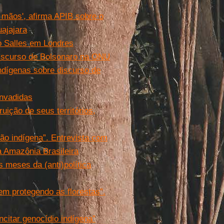
mãos', afirma APIB sobre o
uajajara
ro Salles em Londres
 discurso de Bolsonaro na ONU
 indígenas sobre discurso de
invadidas
uição de seus territórios,
ão indígena”. Entrevista com
 Amazônia Brasileira
 meses da (anti)política
em protegendo as florestas”.
ncitar genocídio indígena”