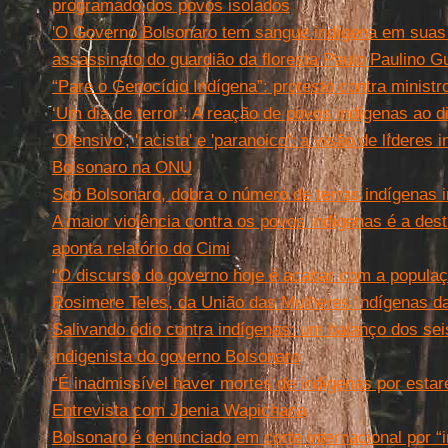
programado dos povos isolados
'O Governo Bolsonaro tem sangue indígena em suas 
assassinato do guardião da floresta Paulo Paulino G
“Pare o Genocídio Indígena”: protesto contra minist
‘Um dia de terror’: A reação de povos indígenas ao
'Ofensivo', 'racista' e 'paranoico': a visão de líderes
Bolsonaro na ONU
Sob Bolsonaro, dobra o número de terras indígenas 
A maior violência contra os povos indígenas é a destr
aponta relatório do Cimi
“O discurso do governo hoje é acabar com a populaç
Rosimere Teles, da União das Mulheres Indígenas da
Salivando ódio contra indígenas: um balanço dos seis
indigenista do governo Bolsonaro
“É inadmissível haver mortes de indígenas por estar
Entrevista com Joenia Wapichana
Bolsonaro é denunciado em corte internacional por “i