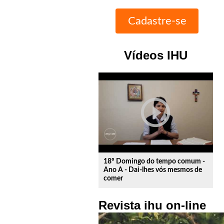
Vídeos IHU
play_circle_outline
18º Domingo do tempo comum -
Ano A - Dai-lhes vós mesmos de
comer
Revista ihu on-line