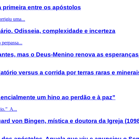
a primeira entre os apóstolos
rrigiu uma...
ário. Odisseia, complexidade e incerteza
perpassa...
ntes, mas o Deus-Menino renova as esperanças 
atório versus a corrida por terras raras e minerai
sencialmente um hino ao perdão e à paz”
io.” A...
ard von Bingen, mística e doutora da Igreja (109
a dos apóstolos. Aquela que viu e anunciou o Se