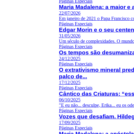
Páginas Especiais
Maria Madalena: a maior e 
22/07/2026
Em janeiro de 2021 o Papa Francisco co
Páginas Especiais
Edgar Morin e o seu centen
31/05/2026
Um século de complexidades. O mundo 
Páginas Especiais
Os tempos são desumaniza
24/12/2025
Páginas Especiais
O extrativismo mineral pred
palco de...
17/12/2025
Páginas Especiais
Cântico das Criaturas: “es
06/10/2025
"E eu não... desculpe, Erika... eu os ode
Páginas Especiais
Vozes que desafiam. Hildeg
17/09/2025
Páginas Especiais
Maria Madalena: a apóstol