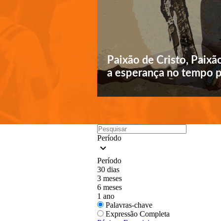
Paixão de Cristo, Paixã
a esperança no tempo 
Período
keyboard_arrow_down
Período
30 dias
3 meses
6 meses
1 ano
Palavras-chave
Expressão Completa