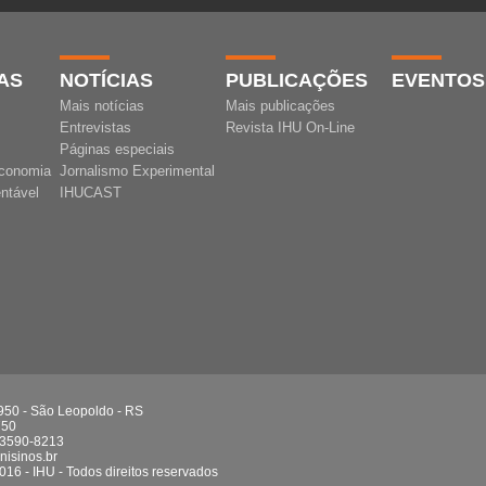
AS
NOTÍCIAS
PUBLICAÇÕES
EVENTOS
Mais notícias
Mais publicações
Entrevistas
Revista IHU On-Line
Páginas especiais
conomia
Jornalismo Experimental
ntável
IHUCAST
 950 - São Leopoldo - RS
750
 3590-8213
isinos.br
016 - IHU - Todos direitos reservados