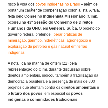
risco à vida dos
povos indígenas no Brasil
– além de
portar um caráter de compensação colonialista. A fala,
feita pelo
Conselho Indigenista Missionário
(
Cimi
),
ocorreu na
43ª Sessão do Conselho de Direitos
Humanos da ONU
, em
Genebra
,
Suíça
. O projeto do
governo federal pretende
liberar práticas de
mineração, garimpo, hidrelétricas, agronegócio e
exploração de petróleo e gás natural em terras
indígenas
.
A nota lida na manhã de ontem (22) pela
representação do
Cimi
, durante discussão sobre
direitos ambientais, indicou também a fragilização da
democracia brasileira e a presença de mais de 800
projetos que atentam contra os
direitos
ambientais
e
o
futuro dos povos
, em especial os
povos
indígenas
e
comunidades tradicionais
.