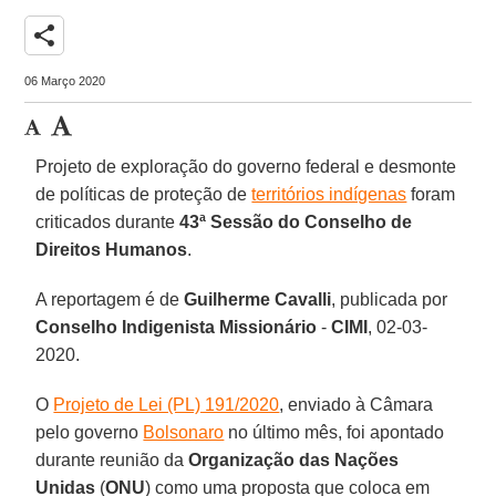
share
06 Março 2020
Projeto de exploração do governo federal e desmonte
de políticas de proteção de
territórios indígenas
foram
criticados durante
43ª Sessão do Conselho de
Direitos Humanos
.
A reportagem é de
Guilherme
Cavalli
, publicada por
Conselho Indigenista Missionário
-
CIMI
, 02-03-
2020.
O
Projeto de Lei (PL) 191/2020
, enviado à Câmara
pelo governo
Bolsonaro
no último mês, foi apontado
durante reunião da
Organização das Nações
Unidas
(
ONU
) como uma proposta que coloca em