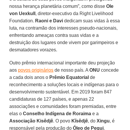
nossa herança planetária comum”, como disse
Ole
von Uexkull
, diretor-executivo da Right Livelihood
Foundation.
Raoni e Davi
dedicam suas vidas à essa
luta, na contramão dos interesses pseudo-nacionais,
enfrentando ameaças contra suas vidas e a
destruição dos lugares onde vivem por garimpeiros e
desmatadores vorazes.
Outro prêmio internacional importante deu projeção
aos
povos originários
de nosso país. A
ONU
concede
a cada dois anos o
Prêmio Equatorial
de
reconhecimento a soluções locais e indígenas para o
desenvolvimento sustentável. Em 2019 foram 847
candidaturas de 127 países, e apenas 22
associações e comunidades foram premiadas, entre
elas o
Conselho Indígena de Roraima
e a
Associação
Kisêdjê
. O povo
Kĩsêdjê
, do
Xingu
, é
responsável pela produção do
Óleo de Pequi
.