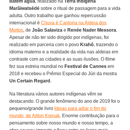
batem água
, realizado na
Terra Indígena
Marãiwatsédé
sobre o ritual de passagem para a vida
adulta. Outro trabalho que ganhou repercussão
internacional é
Chuva é Cantoria na Aldeia dos
Mortos
, de
João
Salaviza
e
Renée Nader
Messora
.
Apesar de não ter sido dirigido por indígenas, foi
realizado em parceria com o povo
Krahô
, trazendo o
idioma materno e a realidade da vida nas aldeias em
contraste com as cidades e as suas ilusões. O filme
fez sua estreia mundial no
Festival de Cannes
em
2018 e recebeu o Prêmio Especial do Júri da mostra
Un Certain Regard
.
Na literatura vários autores indígenas vêm se
destacando. O grande fenômeno do ano de 2019 foi o
pequeno/grande livro
Ideias para adiar o fim do
mundo, de Ailton Krenak
. Enorme contribuição para o
pensamento sobre nosso mundo e nosso tempo, a