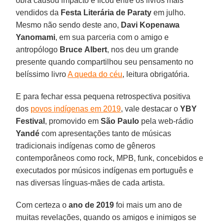
obra causou impacto e ficou entre os livros mais
vendidos da
Festa Literária de Paraty
em julho.
Mesmo não sendo deste ano,
Davi
Kopenawa
Yanomami
, em sua parceria com o amigo e
antropólogo
Bruce
Albert
, nos deu um grande
presente quando compartilhou seu pensamento no
belíssimo livro
A queda do céu
, leitura obrigatória.
E para fechar essa pequena retrospectiva positiva
dos
povos indígenas em 2019
, vale destacar o
YBY
Festival
, promovido em
São
Paulo
pela web-rádio
Yandé
com apresentações tanto de músicas
tradicionais indígenas como de gêneros
contemporâneos como rock, MPB, funk, concebidos e
executados por músicos indígenas em português e
nas diversas línguas-mães de cada artista.
Com certeza o
ano de 2019
foi mais um ano de
muitas revelações, quando os amigos e inimigos se