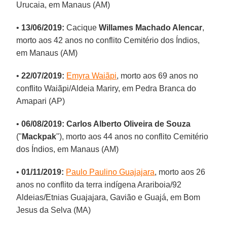
Urucaia, em Manaus (AM)
•
13/06/2019:
Cacique
Willames Machado Alencar
,
morto aos 42 anos no conflito Cemitério dos Índios,
em Manaus (AM)
•
22/07/2019:
Emyra Waiãpi
, morto aos 69 anos no
conflito Waiãpi/Aldeia Mariry, em Pedra Branca do
Amapari (AP)
•
06/08/2019: Carlos Alberto Oliveira de Souza
("
Mackpak
"), morto aos 44 anos no conflito Cemitério
dos Índios, em Manaus (AM)
•
01/11/2019:
Paulo Paulino Guajajara
, morto aos 26
anos no conflito da terra indígena Arariboia/92
Aldeias/Etnias Guajajara, Gavião e Guajá, em Bom
Jesus da Selva (MA)