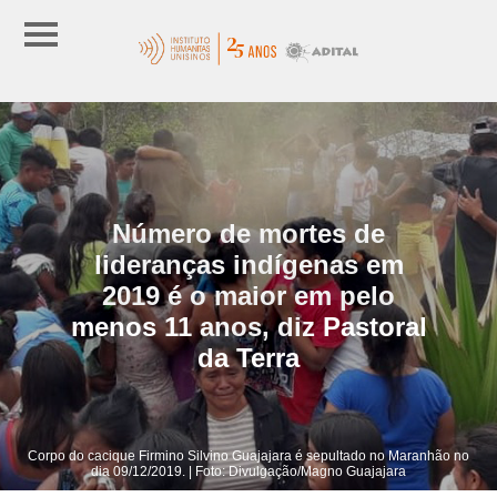
Número de mortes de
lideranças indígenas em
2019 é o maior em pelo
menos 11 anos, diz Pastoral
da Terra
Corpo do cacique Firmino Silvino Guajajara é sepultado no Maranhão no
dia 09/12/2019. | Foto: Divulgação/Magno Guajajara