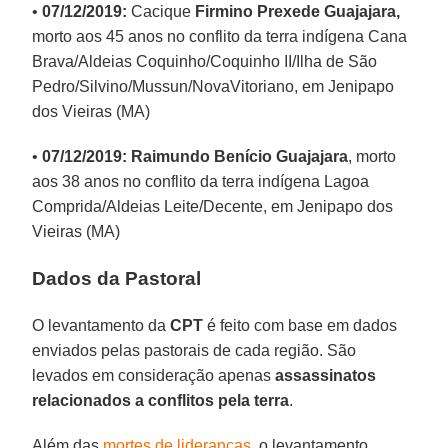
•
07/12/2019:
Cacique
Firmino Prexede Guajajara,
morto aos 45 anos no conflito da terra indígena Cana
Brava/Aldeias Coquinho/Coquinho II/Ilha de São
Pedro/Silvino/Mussun/NovaVitoriano, em Jenipapo
dos Vieiras (MA)
•
07/12/2019: Raimundo Benício Guajajara
, morto
aos 38 anos no conflito da terra indígena Lagoa
Comprida/Aldeias Leite/Decente, em Jenipapo dos
Vieiras (MA)
Dados da Pastoral
O levantamento da
CPT
é feito com base em dados
enviados pelas pastorais de cada região. São
levados em consideração apenas
assassinatos
relacionados a conflitos pela terra
.
Além das
mortes de lideranças
, o levantamento