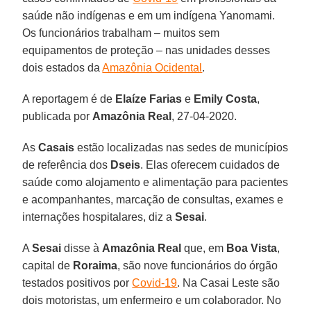
saúde não indígenas e em um indígena Yanomami.
Os funcionários trabalham – muitos sem
equipamentos de proteção – nas unidades desses
dois estados da
Amazônia Ocidental
.
A reportagem é de
Elaíze
Farias
e
Emily
Costa
,
publicada por
Amazônia
Real
, 27-04-2020.
As
Casais
estão localizadas nas sedes de municípios
de referência dos
Dseis
. Elas oferecem cuidados de
saúde como alojamento e alimentação para pacientes
e acompanhantes, marcação de consultas, exames e
internações hospitalares, diz a
Sesai
.
A
Sesai
disse à
Amazônia
Real
que, em
Boa
Vista
,
capital de
Roraima
, são nove funcionários do órgão
testados positivos por
Covid-19
. Na Casai Leste são
dois motoristas, um enfermeiro e um colaborador. No