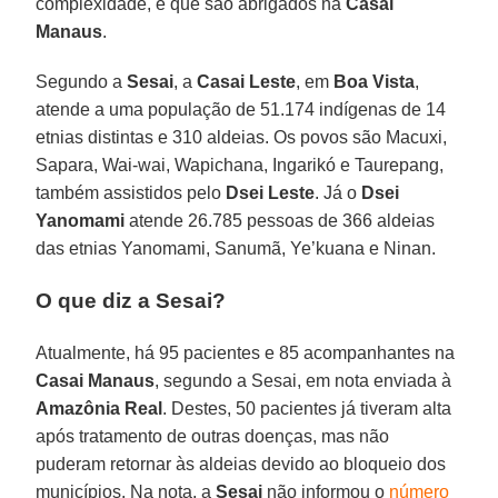
complexidade, e que são abrigados na
Casai
Manaus
.
Segundo a
Sesai
, a
Casai Leste
, em
Boa Vista
,
atende a uma população de 51.174 indígenas de 14
etnias distintas e 310 aldeias. Os povos são Macuxi,
Sapara, Wai-wai, Wapichana, Ingarikó e Taurepang,
também assistidos pelo
Dsei Leste
. Já o
Dsei
Yanomami
atende 26.785 pessoas de 366 aldeias
das etnias Yanomami, Sanumã, Ye’kuana e Ninan.
O que diz a Sesai?
Atualmente, há 95 pacientes e 85 acompanhantes na
Casai Manaus
, segundo a Sesai, em nota enviada à
Amazônia Real
. Destes, 50 pacientes já tiveram alta
após tratamento de outras doenças, mas não
puderam retornar às aldeias devido ao bloqueio dos
municípios. Na nota, a
Sesai
não informou o
número