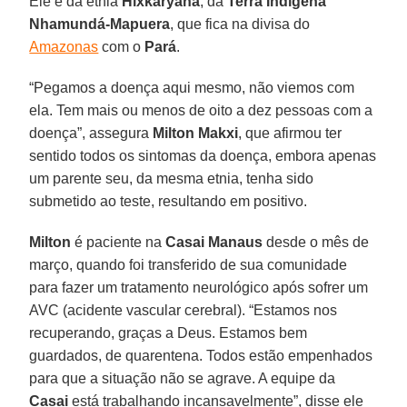
Ele é da etnia
Hixkaryana
, da
Terra Indígena
Nhamundá-Mapuera
, que fica na divisa do
Amazonas
com o
Pará
.
“Pegamos a doença aqui mesmo, não viemos com
ela. Tem mais ou menos de oito a dez pessoas com a
doença”, assegura
Milton Makxi
, que afirmou ter
sentido todos os sintomas da doença, embora apenas
um parente seu, da mesma etnia, tenha sido
submetido ao teste, resultando em positivo.
Milton
é paciente na
Casai Manaus
desde o mês de
março, quando foi transferido de sua comunidade
para fazer um tratamento neurológico após sofrer um
AVC (acidente vascular cerebral). “Estamos nos
recuperando, graças a Deus. Estamos bem
guardados, de quarentena. Todos estão empenhados
para que a situação não se agrave. A equipe da
Casai
está trabalhando incansavelmente”, disse ele