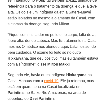
ser internado no
Hospital Delphina Aziz
, unidade de
referência para o tratamento da doença, e que já teve
alta. Os dois e um indígena da etnia Sateré-Mawé
estão isolados no mesmo alojamento da Casai, com
sintomas da doença, segundo Milton.
“Fiquei com muita dor no peito e no corpo, falta de ar,
febre alta, dor de cabeça. Mas fiz tratamento na Casai
mesmo. O médico nos atendeu aqui. Estamos sendo
bem cuidados. O exame foi feito só no outro
Hixkaryana
, que deu positivo, mas eu também estava
com a síndrome”, disse
Milton Makxi
.
Segundo ele, havia outro indígena
Hixkaryana
na
Casai Manaus com a
covid-19
. Ele já retornou, mas
está em quarentena na Casai localizada em
Parintins
, no Baixo Rio Amazonas, na área de
cobertura do
Dsei Parintins
.