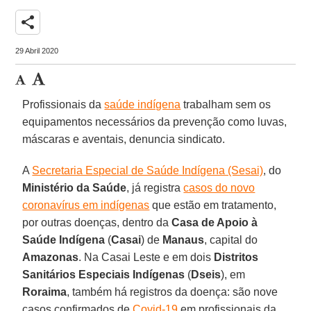
share
29 Abril 2020
Profissionais da
saúde indígena
trabalham sem os
equipamentos necessários da prevenção como luvas,
máscaras e aventais, denuncia sindicato.
A
Secretaria Especial de Saúde Indígena (Sesai)
, do
Ministério da Saúde
, já registra
casos do novo
coronavírus em indígenas
que estão em tratamento,
por outras doenças, dentro da
Casa de Apoio à
Saúde Indígena
(
Casai
) de
Manaus
, capital do
Amazonas
. Na Casai Leste e em dois
Distritos
Sanitários Especiais Indígenas
(
Dseis
), em
Roraima
, também há registros da doença: são nove
casos confirmados de
Covid-19
em profissionais da