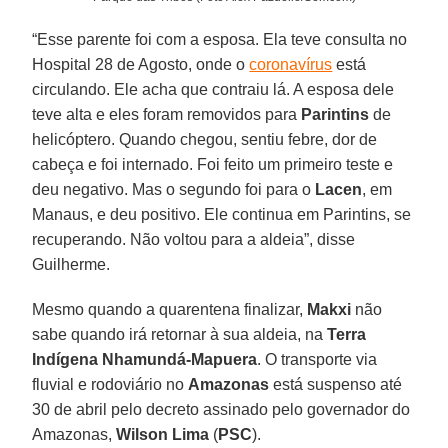
“Esse parente foi com a esposa. Ela teve consulta no
Hospital 28 de Agosto, onde o
coronavírus
está
circulando. Ele acha que contraiu lá. A esposa dele
teve alta e eles foram removidos para
Parintins
de
helicóptero. Quando chegou, sentiu febre, dor de
cabeça e foi internado. Foi feito um primeiro teste e
deu negativo. Mas o segundo foi para o
Lacen
, em
Manaus, e deu positivo. Ele continua em Parintins, se
recuperando. Não voltou para a aldeia”, disse
Guilherme.
Mesmo quando a quarentena finalizar,
Makxi
não
sabe quando irá retornar à sua aldeia, na
Terra
Indígena Nhamundá-Mapuera
. O transporte via
fluvial e rodoviário no
Amazonas
está suspenso até
30 de abril pelo decreto assinado pelo governador do
Amazonas,
Wilson Lima
(
PSC
).