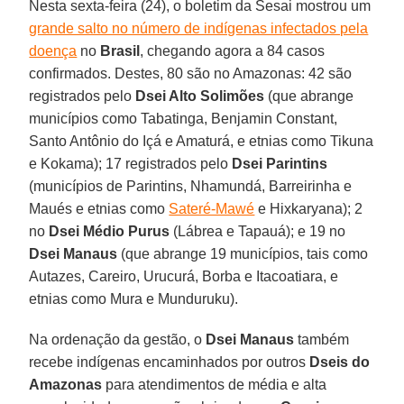
Nesta sexta-feira (24), o boletim da Sesai mostrou um
grande salto no número de indígenas infectados pela
doença
no
Brasil
, chegando agora a 84 casos
confirmados. Destes, 80 são no Amazonas: 42 são
registrados pelo
Dsei Alto Solimões
(que abrange
municípios como Tabatinga, Benjamin Constant,
Santo Antônio do Içá e Amaturá, e etnias como Tikuna
e Kokama); 17 registrados pelo
Dsei Parintins
(municípios de Parintins, Nhamundá, Barreirinha e
Maués e etnias como
Sateré-Mawé
e Hixkaryana); 2
no
Dsei Médio Purus
(Lábrea e Tapauá); e 19 no
Dsei Manaus
(que abrange 19 municípios, tais como
Autazes, Careiro, Urucurá, Borba e Itacoatiara, e
etnias como Mura e Munduruku).
Na ordenação da gestão, o
Dsei Manaus
também
recebe indígenas encaminhados por outros
Dseis do
Amazonas
para atendimentos de média e alta