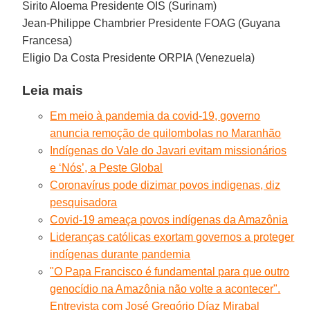
Sirito Aloema Presidente OIS (Surinam)
Jean-Philippe Chambrier Presidente FOAG (Guyana
Francesa)
Eligio Da Costa Presidente ORPIA (Venezuela)
Leia mais
Em meio à pandemia da covid-19, governo
anuncia remoção de quilombolas no Maranhão
Indígenas do Vale do Javari evitam missionários
e ‘Nós’, a Peste Global
Coronavírus pode dizimar povos indigenas, diz
pesquisadora
Covid-19 ameaça povos indígenas da Amazônia
Lideranças católicas exortam governos a proteger
indígenas durante pandemia
"O Papa Francisco é fundamental para que outro
genocídio na Amazônia não volte a acontecer".
Entrevista com José Gregório Díaz Mirabal