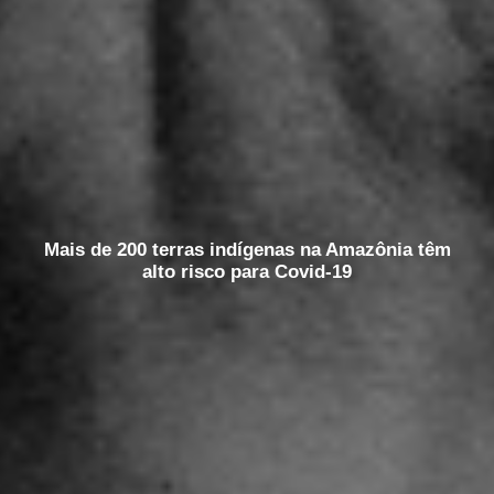
Mais de 200 terras indígenas na Amazônia têm
alto risco para Covid-19