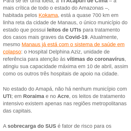
Para se ter uma ideia, a
TI Acapuri de Cima
– a
mais crítica de todo o estado do Amazonas –,
habitada pelos
Kokama
, está a quase 700 km em
linha reta da cidade de Manaus, o único município do
estado que possui
leitos de UTIs
para tratamento
dos casos mais graves da
Covid-19
. Atualmente,
mesmo
Manaus já está com o sistema de saúde em
colapso
: o Hospital Delphina Aziz, unidade de
referência para atenção às
vítimas do coronavírus
,
atingiu sua capacidade máxima em 10 de abril, assim
como os outros três hospitais de apoio na cidade.
No estado do Amapá, não há nenhum município com
UTI
; em
Roraima
e no
Acre
, os leitos de tratamento
intensivo existem apenas nas regiões metropolitanas
das capitais.
A
sobrecarga do SUS
é fator de risco para os