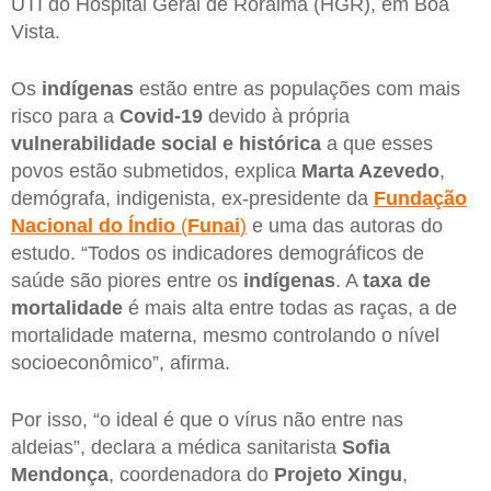
UTI do Hospital Geral de Roraima (HGR), em Boa
Vista.
Os
indígenas
estão entre as populações com mais
risco para a
Covid-19
devido à própria
vulnerabilidade social e histórica
a que esses
povos estão submetidos, explica
Marta Azevedo
,
demógrafa, indigenista, ex-presidente da
Fundação
Nacional do Índio
(
Funai
)
e uma das autoras do
estudo. “Todos os indicadores demográficos de
saúde são piores entre os
indígenas
. A
taxa de
mortalidade
é mais alta entre todas as raças, a de
mortalidade materna, mesmo controlando o nível
socioeconômico”, afirma.
Por isso, “o ideal é que o vírus não entre nas
aldeias”, declara a médica sanitarista
Sofia
Mendonça
, coordenadora do
Projeto Xingu
,