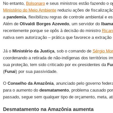
No entanto,
Bolsonaro
e seus ministros estão fazendo o o
Ministério do Meio Ambiente
reduziu ações de fiscalizaçã
a
pandemia
, flexibilizou regras de controle ambiental e e
Além de
Olivaldi Borges
Azevedo
, um servidor do
Ibam
recentemente porque se opôs à decisão do ministro
Ricar
nativa sem autorização – prática que favorece a extração
Já o
Ministério da
Justiça
, sob o comando de
Sérgio Mo
coordenando a retirada de não-indígenas dos territórios i
sua proteção, tem sido criticado por ex-presidentes da
Fu
(
Funai
) por sua passividade.
O
Conselho da Amazônia
, anunciado pelo governo feder
para o aumento do
desmatamento
, problema causado po
passado, segue sem qualquer tipo de orçamento, meta, at
Desmatamento na Amazônia aumenta