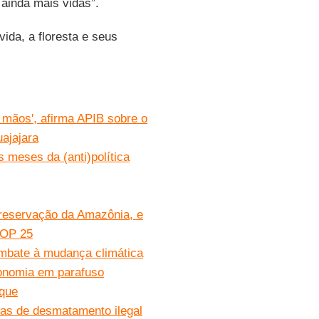
ainda mais vidas”.
ida, a floresta e seus
mãos', afirma APIB sobre o
uajajara
 meses da (anti)política
preservação da Amazônia, e
COP 25
ombate à mudança climática
onomia em parafuso
ique
as de desmatamento ilegal