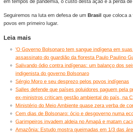
em tempos de pandemia, o custo desta ação é a perda de 
Seguiremos na luta em defesa de um
Brasil
que coloca a v
povos em primeiro lugar.
Leia mais
'O Governo Bolsonaro tem sangue indígena em suas 
assassinato do guardião da floresta Paulo Paulino G
Salivando ódio contra indígenas: um balanço dos seis
indigenista do governo Bolsonaro
Sérgio Moro e seu desprezo pelos povos indígenas
Salles defende que países poluidores paguem pela 
ex-ministros criticam gestão ambiental do país, na 
Ministério do Meio Ambiente quase zera verba de c
Cem dias de Bolsonaro: ócio e desgoverno numa ec
Garimpeiros invadem aldeia no Amapá e matam cac
Amazônia: Estudo mostra queimadas em 1/3 das áre