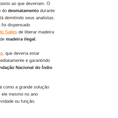
posto ao que deveriam. O
o do
desmatamento
durante
stá demitindo seus analistas.
a
foi dispensado
do Salles
de liberar madeira
 de
madeira
ilegal
.
ro
, que deveria estar
mediatamente e garantindo
ndação Nacional do
Índio
al como a grande solução
r ele mesmo no ano
ividade ou função.