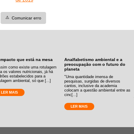
⚠️
Comunicar erro
impacto que está na mesa
Analfabetismo ambiental e a
preocupação com o futuro do
ssim como existe uma rotulagem
planeta
a os valores nutricionais, já há
drões estabelecidos para a
"Uma quantidade imensa de
ulagem ambiental, só que [...]
pesquisas, surgidas de diversos
cantos, inclusive da academia
colocam a questão ambiental entre as
LER MAIS
cinc[...]
LER MAIS