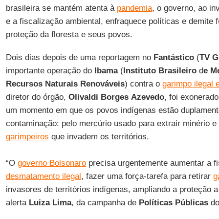
brasileira se mantém atenta à
pandemia
, o governo, ao inv
e a fiscalização ambiental, enfraquece políticas e demit
proteção da floresta e seus povos.
Dois dias depois de uma reportagem no
Fantástico
(
TV G
importante operação do
Ibama
(
Instituto Brasileiro
d
e M
Recursos Naturais Renováveis
) contra o
garimpo ilegal 
diretor do órgão,
Olivaldi Borges
Azevedo
, foi exonerad
um momento em que os povos indígenas estão duplamen
contaminação: pelo mercúrio usado para extrair minério e
garimpeiros
que invadem os territórios.
“O
governo Bolsonaro
precisa urgentemente aumentar a fi
desmatamento ilegal
, fazer uma força-tarefa para retirar
g
invasores de territórios indígenas, ampliando a proteção a
alerta
Luiza
Lima
, da campanha de
Políticas
Públicas
d