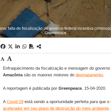
na: falta de fiscalização do governo federal incentiva criminoso
Greenpeace
Enfraquecimento da fiscalização e mensagem do governo 
Amazônia
são os maiores motores do
desmatamento
.
A reportagem é publicada por
Greenpeace
, 15-04-2020.
A
Covid-19
está sendo a oportunidade perfeita para que o
acelerador em seu plano de destruição do meio ambiente
.