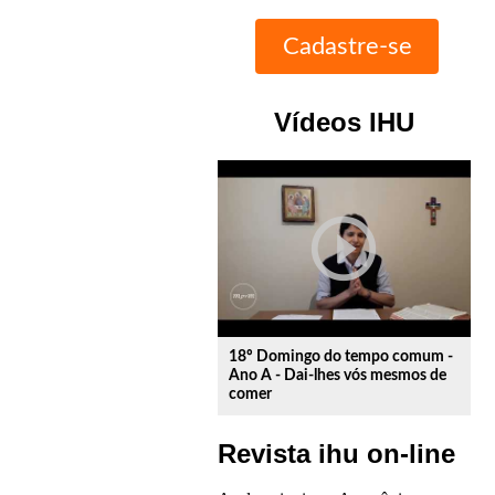
Vídeos IHU
play_circle_outline
18º Domingo do tempo comum -
Ano A - Dai-lhes vós mesmos de
comer
Revista ihu on-line