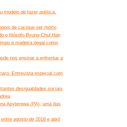
 modelo de fazer política.
epois de cacique ser morto
o o filósofo Byung-Chul Han
impo e madeira ilegal como
de nos ensinar a enfrentar a
aro. Entrevista especial com
itantes desigualdades sociais
ndrea
gena Apyterewa (PA), uma das
tre agosto de 2018 e abril