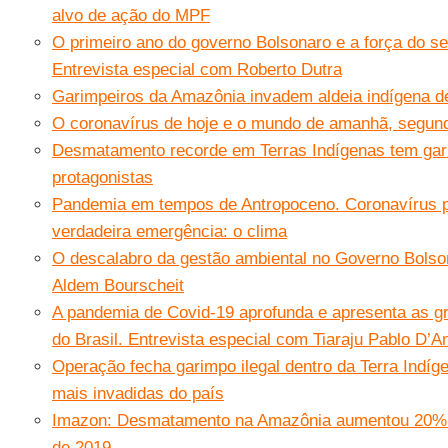
alvo de ação do MPF
O primeiro ano do governo Bolsonaro e a força do seu
Entrevista especial com Roberto Dutra
Garimpeiros da Amazônia invadem aldeia indígena d
O coronavírus de hoje e o mundo de amanhã, segund
Desmatamento recorde em Terras Indígenas tem gar
protagonistas
Pandemia em tempos de Antropoceno. Coronavírus po
verdadeira emergência: o clima
O descalabro da gestão ambiental no Governo Bolson
Aldem Bourscheit
A pandemia de Covid-19 aprofunda e apresenta as gr
do Brasil. Entrevista especial com Tiaraju Pablo D’A
Operação fecha garimpo ilegal dentro da Terra Indí
mais invadidas do país
Imazon: Desmatamento na Amazônia aumentou 20% en
de 2019