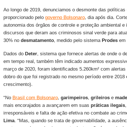
Ao longo de 2019, denunciamos o desmonte das políticas 
proporcionado pelo
governo Bolsonaro
, dia após dia. Cor
autonomia dos órgãos de controle e proteção ambiental e
discursos que deram aos criminosos sinal verde para atu
30% no
desmatamento
, medido pelo sistema
Prodes
em 
Dados do
Deter
, sistema que fornece alertas de onde o 
em tempo real, também têm indicado aumentos expressivo
março de 2020, foram identificados 5.260km² com alerta
dobro do que foi registrado no mesmo período entre 2018
crescimento).
“No
Brasil com Bolsonaro
,
garimpeiros
,
grileiros
e
made
mais encorajados a avançarem em suas
práticas
ilegais
irresponsáveis e falta de ação efetiva no combate ao crim
Lima
. “Mas, quando se trata de governabilidade, a ausên