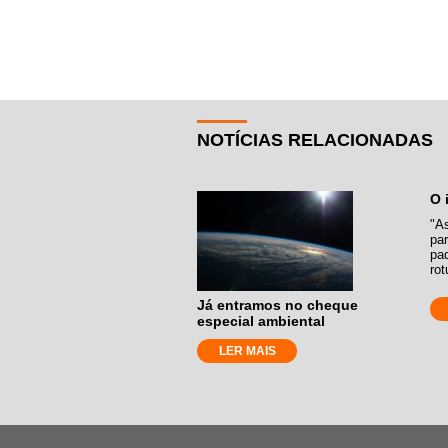
NOTÍCIAS RELACIONADAS
O 
"A
par
pa
rot
Já entramos no cheque
especial ambiental
LER MAIS