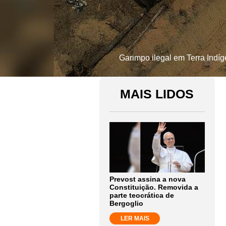
Garimpo ilegal em Terra Indíge
MAIS LIDOS
Prevost assina a nova
Constituição. Removida a
parte teocrática de
Bergoglio
LER MAIS