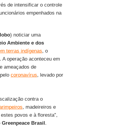
és de intensificar o controle
e funcionários empenhados na
lobo
) noticiar uma
eio Ambiente e
dos
em terras indígenas
, o
o. A operação aconteceu em
te ameaçados de
 pelo
coronavírus
, levado por
scalização contra o
arimpeiros
, madeireiros e
 estes povos e à floresta”,
o
Greenpeace
Brasil
.