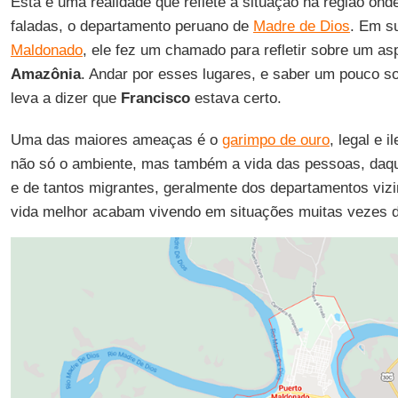
Esta é uma realidade que reflete a situação na região on
faladas, o departamento peruano de
Madre de Dios
. Em su
Maldonado
, ele fez um chamado para refletir sobre um as
Amazônia
. Andar por esses lugares, e saber um pouco so
leva a dizer que
Francisco
estava certo.
Uma das maiores ameaças é o
garimpo de ouro
, legal e 
não só o ambiente, mas também a vida das pessoas, daqu
e de tantos migrantes, geralmente dos departamentos vi
vida melhor acabam vivendo em situações muitas vezes