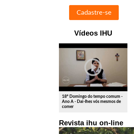
Vídeos IHU
play_circle_outline
18º Domingo do tempo comum -
Ano A - Dai-lhes vós mesmos de
comer
Revista ihu on-line