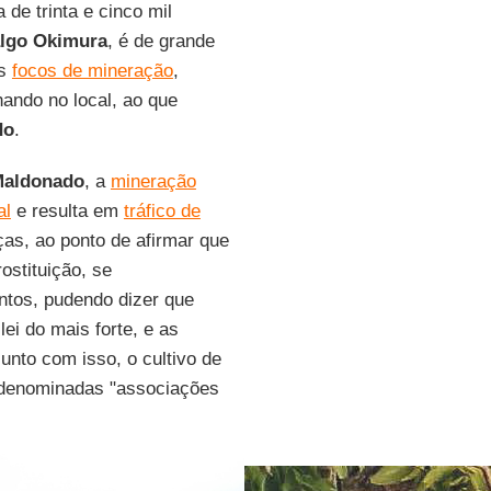
 de trinta e cinco mil
algo Okimura
, é de grande
os
focos de mineração
,
ando no local, ao que
do
.
 Maldonado
, a
mineração
al
e resulta em
tráfico de
ças, ao ponto de afirmar que
ostituição, se
ntos, pudendo dizer que
ei do mais forte, e as
nto com isso, o cultivo de
odenominadas "associações