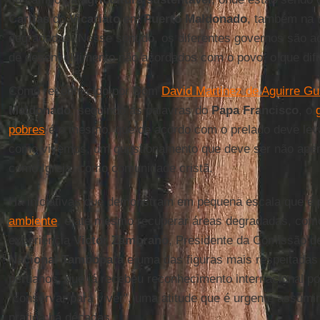
Caritas
do
Vicariato
em
Puerto Maldonado
, também na t
degradadas. Nesse sentido, os diferentes governos são a
de desenvolvimento não acordados com o povo, o que difi
Como reconhecido por Dom
David Martinez de Aguirre Gu
Maldonado
, seguindo as palavras do
Papa Francisco
, o
pobres
é o mesmo, que de acordo com o prelado deve lev
como vivemos, um questionamento que deve ser não ape
como Igreja, como comunidade cristã.
Há iniciativas que demonstram em pequena escala que é 
ambiente
, e até mesmo recuperar áreas degradadas, como
experiência
Victor Zambrano
, Presidente da Comissão 
Nacional Tambopata
e uma das figuras mais respeitadas 
peruanos, que já recebeu reconhecimento internacional po
"conservar para viver", uma atitude que é urgente assumi
pratica há décadas.