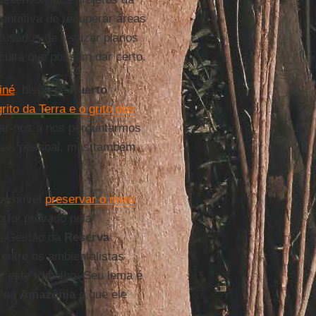
entativa de recuperar áreas
cusados de realizar planos
culta que possam dar certo.
iné
, bispo de
Puerto
grito da Terra e o grito dos
ar-nos a nos perguntarmos
nas pessoal, mas também
possível
preservar o meio
 foi provado pela
de Gestão da
Reserva
entre os ambientalistas
r este trabalho. Seu lema é
r na
Amazônia
e que ele