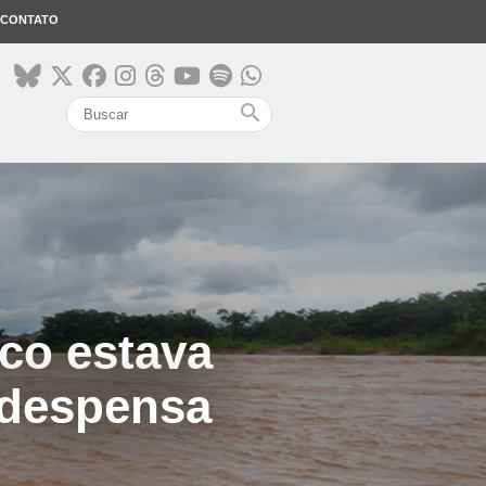
CONTATO
search
co estava
 despensa