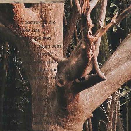
ntescas, a destruição e o
os tipos. Nós nos
o é tão grande que eles
vivência, eles ficaram sem
e de plantar. Isso está
ineração, pois essa está
ora na verdade o lucro que
cupam áreas exploradas onde
stido.
er outras possibilidades
ternativas de
po do turismo, porque é
ntes. O mesmo pode ser dito
desenvolvidos projetos da