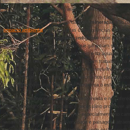
Mineração (Foto: Luis Miguel Modino)
As paisagens que geram a atividade de
mineração
são da
impacto ambiental
causam sérias consequências de todos 
encontramos com
comunidades indígenas
onde a pressã
perderam até mesmo os recursos que garantiam sua sobre
caça e pesca e a contaminação do solo e da água os imped
fazendo com que alguns indígenas também trabalhem na m
se tornando a única alternativa para a sobrevivência, emb
eles encontram é raro, porque na maioria dos casos já o
o desempenho muitas vezes não compensa o esforço inve
Dizer que a
mineração
deve ser interrompida e não oferec
não é a melhor opção. Portanto, é necessário promover al
desenvolvimento, o que é possível, especialmente no cam
uma região com grande biodiversidade e paisagens atrae
no campo da
agricultura sustentável
, onde estão sendo 