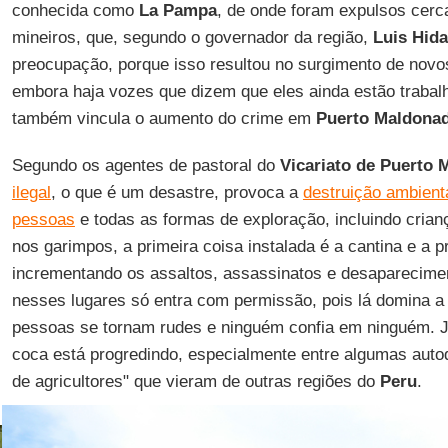
conhecida como
La Pampa
, de onde foram expulsos cerca
mineiros, que, segundo o governador da região,
Luis Hid
preocupação, porque isso resultou no surgimento de nov
embora haja vozes que dizem que eles ainda estão trabalh
também vincula o aumento do crime em
Puerto Maldona
Segundo os agentes de pastoral do
Vicariato de Puerto
ilegal
, o que é um desastre, provoca a
destruição ambient
pessoas
e todas as formas de exploração, incluindo crian
nos garimpos, a primeira coisa instalada é a cantina e a pr
incrementando os assaltos, assassinatos e desaparecime
nesses lugares só entra com permissão, pois lá domina a l
pessoas se tornam rudes e ninguém confia em ninguém. Ju
coca está progredindo, especialmente entre algumas aut
de agricultores" que vieram de outras regiões do
Peru
.