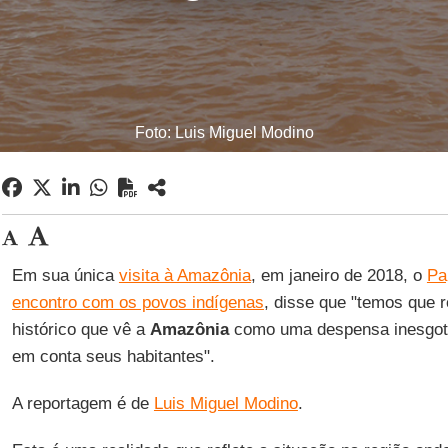
Foto: Luis Miguel Modino
Em sua única
visita à Amazônia
, em janeiro de 2018, o
Pa
encontro com os povos indígenas
, disse que "temos que
histórico que vê a
Amazônia
como uma despensa inesgotá
em conta seus habitantes".
A reportagem é de
Luis Miguel Modino
.