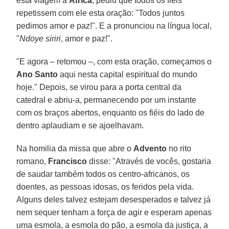
esta viagem à
África
, pediu que todos os fiéis
repetissem com ele esta oração: "Todos juntos
pedimos amor e paz!". E a pronunciou na língua local,
"
Ndoye siriri
, amor e paz!".
"E agora – retomou –, com esta oração, começamos o
Ano Santo
aqui nesta capital espiritual do mundo
hoje." Depois, se virou para a porta central da
catedral e abriu-a, permanecendo por um instante
com os braços abertos, enquanto os fiéis do lado de
dentro aplaudiam e se ajoelhavam.
Na homilia da missa que abre o
Advento
no rito
romano,
Francisco
disse: "Através de vocês, gostaria
de saudar também todos os centro-africanos, os
doentes, as pessoas idosas, os feridos pela vida.
Alguns deles talvez estejam desesperados e talvez já
nem sequer tenham a força de agir e esperam apenas
uma esmola, a esmola do pão, a esmola da justiça, a