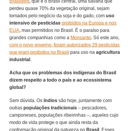
Brasileiro
, que é o Brasil central, uma savana que
perdeu quase 70% da vegetação original, sejam
tomados pelo negócio da soja e do gado, com
uso
intensivo de pesticidas
proibidos na Europa e nos
EUA
, mas permitidos no Brasil. É o paraíso para
grandes companhias como a
Monsanto
. Só este ano,
com o novo governo, foram autorizados 29 pesticidas
que eram proibidos no Brasil
para uso na
agricultura
industrial
.
Acha que os problemas dos indígenas do Brasil
dizem respeito a todo o país e ao ecossistema
global?
Sem dúvida. Os
índios
são hoje, juntamente com
outras
populações tradicionais
– pescadores,
camponeses, populações ribeirinhas –, aqueles cujo
modo de vida protege o que ainda resta da
conformação original da natureza no
Brasil
. Esses