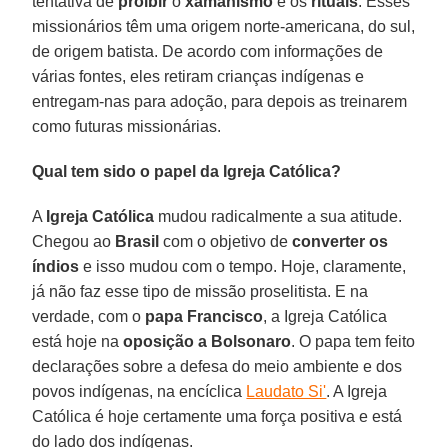
tentativa de
proibir
o
xamanismo
e os
rituais
. Esses
missionários têm uma origem norte-americana, do sul,
de origem batista. De acordo com informações de
várias fontes, eles retiram crianças indígenas e
entregam-nas para adoção, para depois as treinarem
como futuras missionárias.
Qual tem sido o papel da Igreja Católica?
A
Igreja Católica
mudou radicalmente a sua atitude.
Chegou ao
Brasil
com o objetivo de
converter os
índios
e isso mudou com o tempo. Hoje, claramente,
já não faz esse tipo de missão proselitista. E na
verdade, com o
papa Francisco
, a Igreja Católica
está hoje na
oposição a Bolsonaro
. O papa tem feito
declarações sobre a defesa do meio ambiente e dos
povos indígenas, na encíclica
Laudato Si'
. A Igreja
Católica é hoje certamente uma força positiva e está
do lado dos indígenas.