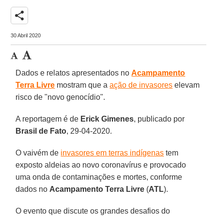
share
30 Abril 2020
Dados e relatos apresentados no
Acampamento
Terra Livre
mostram que a
ação de invasores
elevam
risco de "novo genocídio".
A reportagem é de
Erick Gimenes
, publicado por
Brasil de Fato
, 29-04-2020.
O vaivém de
invasores em terras indígenas
tem
exposto aldeias ao novo coronavírus e provocado
uma onda de contaminações e mortes, conforme
dados no
Acampamento Terra Livre
(
ATL
).
O evento que discute os grandes desafios do