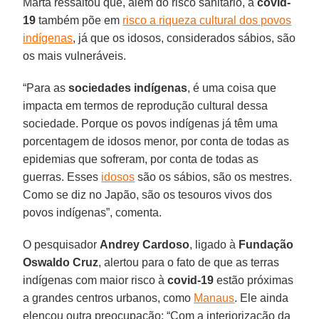
Marta ressaltou que, além do risco sanitário, a
covid-
19
também põe em
risco a riqueza cultural dos povos
indígenas
, já que os idosos, considerados sábios, são
os mais vulneráveis.
“Para as
sociedades indígenas
, é uma coisa que
impacta em termos de reprodução cultural dessa
sociedade. Porque os povos indígenas já têm uma
porcentagem de idosos menor, por conta de todas as
epidemias que sofreram, por conta de todas as
guerras. Esses
idosos
são os sábios, são os mestres.
Como se diz no Japão, são os tesouros vivos dos
povos indígenas”, comenta.
O pesquisador
Andrey Cardoso
, ligado à
Fundação
Oswaldo Cruz
, alertou para o fato de que as terras
indígenas com maior risco à
covid-19
estão próximas
a grandes centros urbanos, como
Manaus
. Ele ainda
elencou outra preocupação: “Com a interiorização da