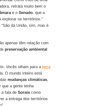
adora, retrata muito bem o
âmara
e o
Senado
, que a
 explorar os territórios.”
. “São da União, sim, mas é
 não apenas têm relação com
 de
preservação ambiental
stir. Vocês olham para a
terra
. O mundo inteiro está
o das
mudanças climáticas
,
r que a gente tenha
o a fala de
Soraia
como
r a entrega dos territórios
o”.