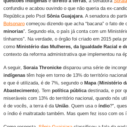
questões indígenas
e
direito a terras
, a senadora
Sorai
confundiu e acabou ouvindo o que não queria da ex-candid
República pelo Psol
Sônia Guajajara
. A senadora do part
Bolsonaro
começou dizendo que acha “bacana” o fato de o 
minorias
”. Segundo ela, o país já conta com um Ministéri
tínhamos”. Na verdade, o órgão foi criado em 2015 pela p
como
Ministério das Mulheres, da Igualdade Racial e 
contexto da reforma administrativa que implementou na é
A seguir,
Soraia Thronicke
disparou uma série de incong
indígenas
têm hoje em torno de 13% do território nacional
e que é utilizada, é de 7%, segundo o
Mapa
(
Ministério d
Abastecimento
). Tem
política pública
destinada, e por q
miseráveis com 13% do território nacional, quando nós ut
é de vocês, a terra é da
União
. Quem usa o
índio
?”, que
o índio é maltratado também. Mas quem fez isso com os í
Como resposta,
Sônia Guajajara
classificou a fala da par