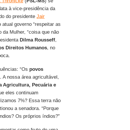
a Thronicke
(
PSL-MS
) se
ata à vice-presidência da
ido do presidente
Jair
atual governo “respeitar as
o da Mulher, “coisa que não
residenta
Dilma Rousseff
,
dos Direitos Humanos
, no
poca.
ruências: “Os
povos
. A nossa área agricultável,
a Agricultura, Pecuária e
ue eles continuam
ilizamos 7%? Essa terra não
stionou a senadora. “Porque
ndios? Os próprios índios?”
lamentar como fruto de uma