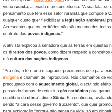
visão
racista
, alienada e preconceituosa. “A sua fala, sen
pensamento que tem esse setor ruralista que compõe a
C
qualquer custo quer flexibilizar a
legislação ambiental
pra
Acrescentou que os territórios não são mesmo dos índios
usufruto dos
povos indígenas
.”
A ativista explicou à senadora que as terras em questão
os
direitos dos povos
, como dizem respeito a conceitos
e à
cultura das nações indígenas
.
“Pra nós, o território é sagrado, precisamos dele para exi
indígena
e chamam de improdutiva. Nós chamamos de vida
preocupado com o
aquecimento global
, discutindo efeit
pensando formas de reduzir o
gás carbônico
para garanti
equilíbrio do
clima
”, disse
Sônia
. Ela continuou, avaliand
sendo “a cara desse governo truculento”, que quer promove
para exploração “porque não pensa na vida, só em dinheir