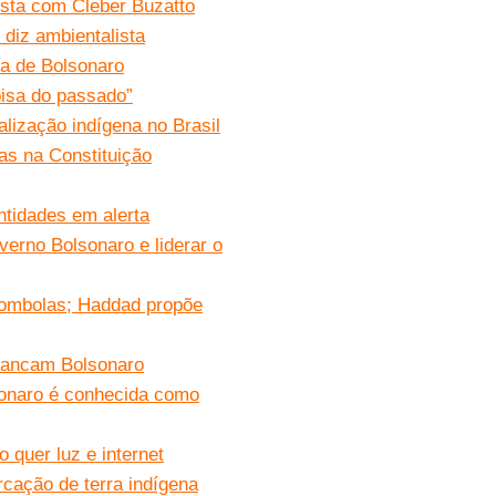
vista com Cleber Buzatto
 diz ambientalista
a de Bolsonaro
oisa do passado”
alização indígena no Brasil
as na Constituição
ntidades em alerta
overno Bolsonaro e liderar o
lombolas; Haddad propõe
 bancam Bolsonaro
lsonaro é conhecida como
 quer luz e internet
cação de terra indígena