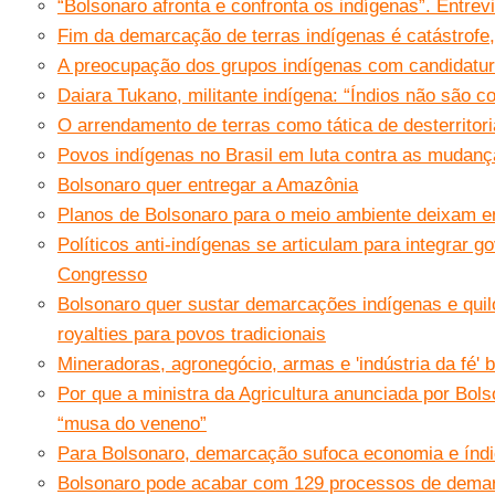
“Bolsonaro afronta e confronta os indígenas”. Entre
Fim da demarcação de terras indígenas é catástrofe,
A preocupação dos grupos indígenas com candidatur
Daiara Tukano, militante indígena: “Índios não são c
O arrendamento de terras como tática de desterritori
Povos indígenas no Brasil em luta contra as mudanç
Bolsonaro quer entregar a Amazônia
Planos de Bolsonaro para o meio ambiente deixam e
Políticos anti-indígenas se articulam para integrar g
Congresso
Bolsonaro quer sustar demarcações indígenas e qui
royalties para povos tradicionais
Mineradoras, agronegócio, armas e 'indústria da fé'
Por que a ministra da Agricultura anunciada por Bo
“musa do veneno”
Para Bolsonaro, demarcação sufoca economia e índio
Bolsonaro pode acabar com 129 processos de demar