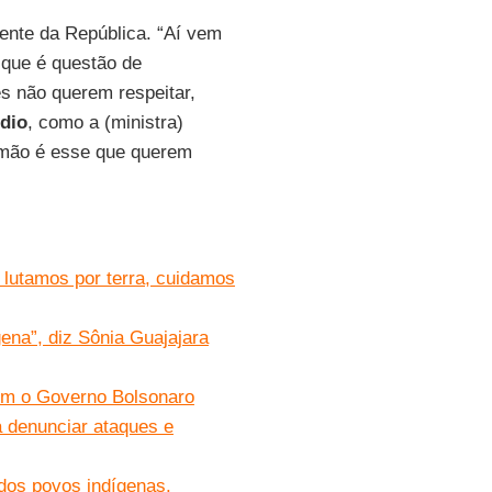
ente da República. “Aí vem
r que é questão de
ês não querem respeitar,
ndio
, como a (ministra)
irmão é esse que querem
 lutamos por terra, cuidamos
gena”, diz Sônia Guajajara
com o Governo Bolsonaro
a denunciar ataques e
a dos povos indígenas.