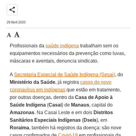
share
29 Abril 2020
Profissionais da
saúde indígena
trabalham sem os
equipamentos necessários da prevenção como luvas,
máscaras e aventais, denuncia sindicato.
A
Secretaria Especial de Saúde Indígena (Sesai)
, do
Ministério da Saúde
, já registra
casos do novo
coronavírus em indígenas
que estão em tratamento,
por outras doenças, dentro da
Casa de Apoio à
Saúde Indígena
(
Casai
) de
Manaus
, capital do
Amazonas
. Na Casai Leste e em dois
Distritos
Sanitários Especiais Indígenas
(
Dseis
), em
Roraima
, também há registros da doença: são nove
casos confirmados de
Covid-19
em profissionais da