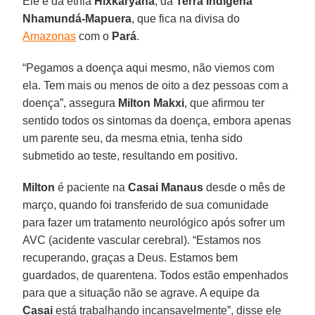
Ele é da etnia
Hixkaryana
, da
Terra Indígena
Nhamundá-Mapuera
, que fica na divisa do
Amazonas
com o
Pará
.
“Pegamos a doença aqui mesmo, não viemos com
ela. Tem mais ou menos de oito a dez pessoas com a
doença”, assegura
Milton Makxi
, que afirmou ter
sentido todos os sintomas da doença, embora apenas
um parente seu, da mesma etnia, tenha sido
submetido ao teste, resultando em positivo.
Milton
é paciente na
Casai Manaus
desde o mês de
março, quando foi transferido de sua comunidade
para fazer um tratamento neurológico após sofrer um
AVC (acidente vascular cerebral). “Estamos nos
recuperando, graças a Deus. Estamos bem
guardados, de quarentena. Todos estão empenhados
para que a situação não se agrave. A equipe da
Casai
está trabalhando incansavelmente”, disse ele