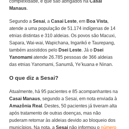
complexidade, e que são abrigados na
Casai
Manaus
.
Segundo a
Sesai
, a
Casai Leste
, em
Boa Vista
,
atende a uma população de 51.174 indígenas de 14
etnias distintas e 310 aldeias. Os povos são Macuxi,
Sapara, Wai-wai, Wapichana, Ingarikó e Taurepang,
também assistidos pelo
Dsei Leste
. Já o
Dsei
Yanomami
atende 26.785 pessoas de 366 aldeias
das etnias Yanomami, Sanumã, Ye’kuana e Ninan.
O que diz a Sesai?
Atualmente, há 95 pacientes e 85 acompanhantes na
Casai Manaus
, segundo a Sesai, em nota enviada à
Amazônia Real
. Destes, 50 pacientes já tiveram alta
após tratamento de outras doenças, mas não
puderam retornar às aldeias devido ao bloqueio dos
municípios. Na nota, a
Sesai
não informou o
número