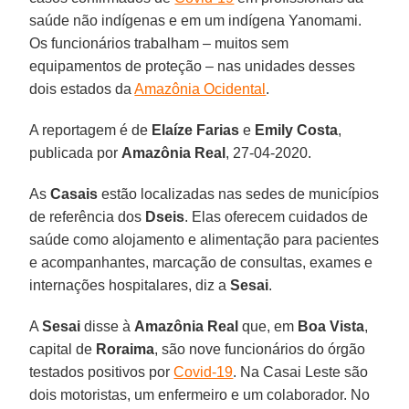
saúde não indígenas e em um indígena Yanomami.
Os funcionários trabalham – muitos sem
equipamentos de proteção – nas unidades desses
dois estados da
Amazônia Ocidental
.
A reportagem é de
Elaíze
Farias
e
Emily
Costa
,
publicada por
Amazônia
Real
, 27-04-2020.
As
Casais
estão localizadas nas sedes de municípios
de referência dos
Dseis
. Elas oferecem cuidados de
saúde como alojamento e alimentação para pacientes
e acompanhantes, marcação de consultas, exames e
internações hospitalares, diz a
Sesai
.
A
Sesai
disse à
Amazônia
Real
que, em
Boa
Vista
,
capital de
Roraima
, são nove funcionários do órgão
testados positivos por
Covid-19
. Na Casai Leste são
dois motoristas, um enfermeiro e um colaborador. No