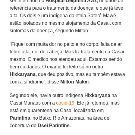
ser internado no
Hospital Delphina Aziz
, unidade de
referência para o tratamento da doença, e que já teve
alta. Os dois e um indígena da etnia Sateré-Mawé
estão isolados no mesmo alojamento da Casai, com
sintomas da doença, segundo Milton.
“Fiquei com muita dor no peito e no corpo, falta de ar,
febre alta, dor de cabeça. Mas fiz tratamento na Casai
mesmo. O médico nos atendeu aqui. Estamos sendo
bem cuidados. O exame foi feito só no outro
Hixkaryana
, que deu positivo, mas eu também estava
com a síndrome”, disse
Milton Makxi
.
Segundo ele, havia outro indígena
Hixkaryana
na
Casai Manaus com a
covid-19
. Ele já retornou, mas
está em quarentena na Casai localizada em
Parintins
, no Baixo Rio Amazonas, na área de
cobertura do
Dsei Parintins
.