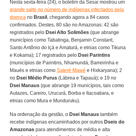
Nesta sexta-feira (24), o boletim da Sesai mostrou um
grande salto no número de indígenas infectados pela
doença
no
Brasil
, chegando agora a 84 casos
confirmados. Destes, 80 são no Amazonas: 42 são
registrados pelo
Dsei Alto Solimões
(que abrange
municípios como Tabatinga, Benjamin Constant,
Santo Antônio do Içá e Amaturá, e etnias como Tikuna
e Kokama); 17 registrados pelo
Dsei Parintins
(municípios de Parintins, Nhamundá, Barreirinha e
Maués e etnias como
Sateré-Mawé
e Hixkaryana); 2
no
Dsei Médio Purus
(Lábrea e Tapauá); e 19 no
Dsei Manaus
(que abrange 19 municípios, tais como
Autazes, Careiro, Urucurá, Borba e Itacoatiara, e
etnias como Mura e Munduruku).
Na ordenação da gestão, o
Dsei Manaus
também
recebe indígenas encaminhados por outros
Dseis do
Amazonas
para atendimentos de média e alta