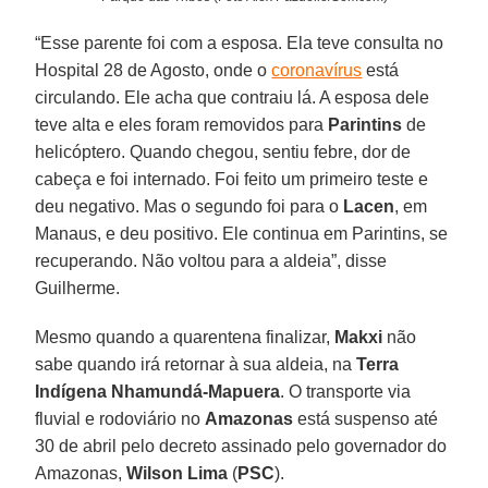
“Esse parente foi com a esposa. Ela teve consulta no
Hospital 28 de Agosto, onde o
coronavírus
está
circulando. Ele acha que contraiu lá. A esposa dele
teve alta e eles foram removidos para
Parintins
de
helicóptero. Quando chegou, sentiu febre, dor de
cabeça e foi internado. Foi feito um primeiro teste e
deu negativo. Mas o segundo foi para o
Lacen
, em
Manaus, e deu positivo. Ele continua em Parintins, se
recuperando. Não voltou para a aldeia”, disse
Guilherme.
Mesmo quando a quarentena finalizar,
Makxi
não
sabe quando irá retornar à sua aldeia, na
Terra
Indígena Nhamundá-Mapuera
. O transporte via
fluvial e rodoviário no
Amazonas
está suspenso até
30 de abril pelo decreto assinado pelo governador do
Amazonas,
Wilson Lima
(
PSC
).