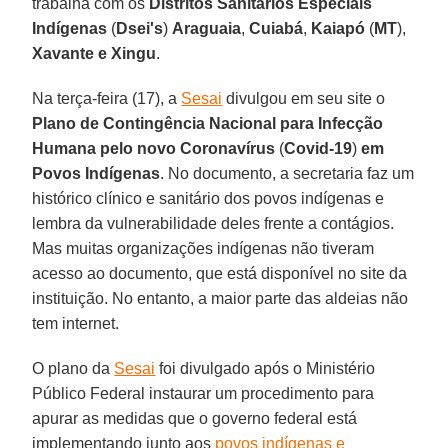
trabalha com os
Distritos Sanitários Especiais
Indígenas
(
Dsei's
)
Araguaia
,
Cuiabá
,
Kaiapó
(
MT
),
Xavante e Xingu
.
Na terça-feira (17), a
Sesai
divulgou em seu site o
Plano de Contingência Nacional para Infecção
Humana pelo novo Coronavírus
(
Covid-19
)
em
Povos Indígenas
. No documento, a secretaria faz um
histórico clínico e sanitário dos povos indígenas e
lembra da vulnerabilidade deles frente a contágios.
Mas muitas organizações indígenas não tiveram
acesso ao documento, que está disponível no site da
instituição. No entanto, a maior parte das aldeias não
tem internet.
O plano da
Sesai
foi divulgado após o Ministério
Público Federal instaurar um procedimento para
apurar as medidas que o governo federal está
implementando junto aos
povos indígenas e