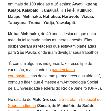
em mais de 100 aldeias e 16 etnias:
Aweti
,
Ikpeng
,
Kaiabi
,
Kalapalo
,
Kamaiurá
,
Kisêdjê
,
Kuikuro
,
Matipu
,
Mehinaku
,
Nahukuá
,
Naruvotu
,
Wauja
,
Tapayuna
,
Trumai
,
Yudja
,
Yawalapiti
.
Mutua
Mehinaku
, de 40 anos, destacou que outra
medida foi tomada pelas mulheres artesãs. Elas
suspenderam as viagens que estavam planejadas
para
São
Paulo
, onde iriam divulgar seus trabalhos.
“É comum algumas indígenas fazer esse tipo de
excursão, mas diante da
pandemia do
coronavírus
elas decidiram permanecer nas aldeias”,
contou o líder, que é mestre em Antropologia Social
pela Universidade Federal do Rio de Janeiro (UFRJ).
No estado do
Mato
Grosso
, a
Secretaria Especial de
Saúde Indígena
(
Sesai
), do
Ministério da Saúde
,