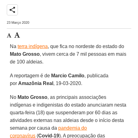
share
23 Março 2020
Na
terra indígena
, que fica no nordeste do estado do
Mato
Grosso
, vivem cerca de 7 mil pessoas em mais
de 100 aldeias.
A reportagem é de
Marcio
Camilo
, publicada
por
Amazônia
Real
, 19-03-2020.
No
Mato
Grosso
, as principais associações
indígenas e indigenistas do estado anunciaram nesta
quarta-feira (18) que suspenderam por 60 dias as
atividades externas nas aldeias desde o início desta
semana por causa da
pandemia do
coronavírus
(
Covid-19
). A preocupação das