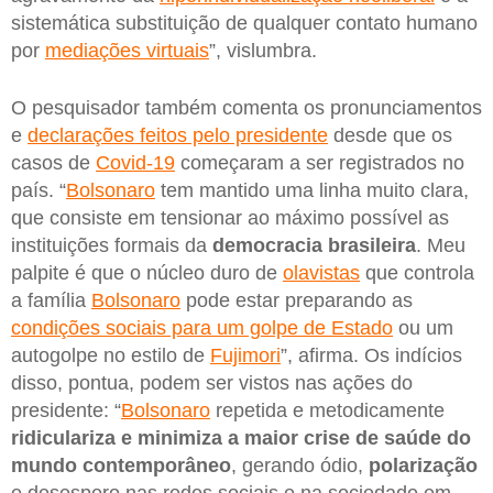
sistemática substituição de qualquer contato humano
por
mediações virtuais
”, vislumbra.
O pesquisador também comenta os pronunciamentos
e
declarações feitos pelo presidente
desde que os
casos de
Covid-19
começaram a ser registrados no
país. “
Bolsonaro
tem mantido uma linha muito clara,
que consiste em tensionar ao máximo possível as
instituições formais da
democracia brasileira
. Meu
palpite é que o núcleo duro de
olavistas
que controla
a família
Bolsonaro
pode estar preparando as
condições sociais para um golpe de Estado
ou um
autogolpe no estilo de
Fujimori
”, afirma. Os indícios
disso, pontua, podem ser vistos nas ações do
presidente: “
Bolsonaro
repetida e metodicamente
ridiculariza e minimiza a maior crise de saúde do
mundo contemporâneo
, gerando ódio,
polarização
e desespero nas redes sociais e na sociedade em