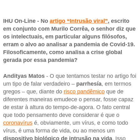
IHU On-Line - No
artigo “Intrusão viral”
, escrito
em conjunto com Murilo Corrêa, o senhor diz que
os intelectuais, em particular alguns filósofos,
erram o alvo ao analisar a pandemia de Covid-19.
Filosoficamente, como analisa a crise global
gerada por essa pandemia?
Andityas
Matos
- O que tentamos testar no artigo foi
um tipo de falar verdadeiro –
parrhesía
, em termos
gregos – que, diante do
risco pandêmico
que de
diferentes maneiras emudece o pensar, fosse capaz
de estar à altura do tempo-de-agora. O fato central
que todo pensamento deve considerar é que o
coronavírus
é, obviamente, um vírus, e como todo
vírus, é uma forma de vida, ou ao menos um
dispositivo biológico de intrusão na vida
. Isso