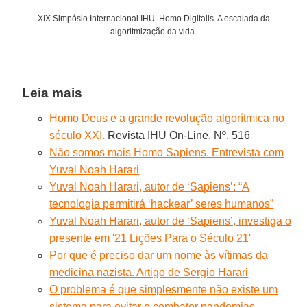
XIX Simpósio Internacional IHU. Homo Digitalis. A escalada da
algoritmização da vida.
Leia mais
Homo Deus e a grande revolução algorítmica no
século XXI.
Revista IHU On-Line, Nº. 516
Não somos mais Homo Sapiens. Entrevista com
Yuval Noah Harari
Yuval Noah Harari, autor de ‘Sapiens’: “A
tecnologia permitirá ‘hackear’ seres humanos”
Yuval Noah Harari, autor de ‘Sapiens’, investiga o
presente em '21 Lições Para o Século 21'
Por que é preciso dar um nome às vítimas da
medicina nazista. Artigo de Sergio Harari
O problema é que simplesmente não existe um
sistema para evitar e combater pandemias.