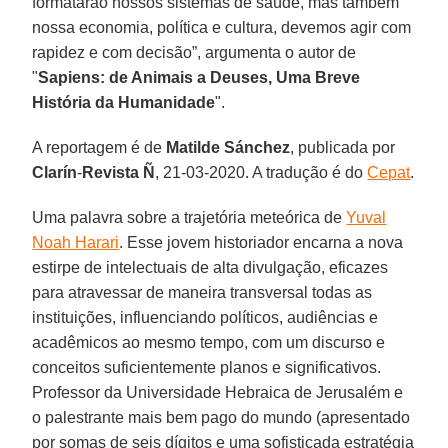
formatarão nossos sistemas de saúde, mas também
nossa economia, política e cultura, devemos agir com
rapidez e com decisão”, argumenta o autor de
"
Sapiens: de Animais a Deuses, Uma Breve
História da Humanidade
".
A reportagem é de
Matilde Sánchez
, publicada por
Clarín
-
Revista
Ñ
, 21-03-2020. A tradução é do
Cepat
.
Uma palavra sobre a trajetória meteórica de
Yuval
Noah Harari
. Esse jovem historiador encarna a nova
estirpe de intelectuais de alta divulgação, eficazes
para atravessar de maneira transversal todas as
instituições, influenciando políticos, audiências e
acadêmicos ao mesmo tempo, com um discurso e
conceitos suficientemente planos e significativos.
Professor da Universidade Hebraica de Jerusalém e
o palestrante mais bem pago do mundo (apresentado
por somas de seis dígitos e uma sofisticada estratégia