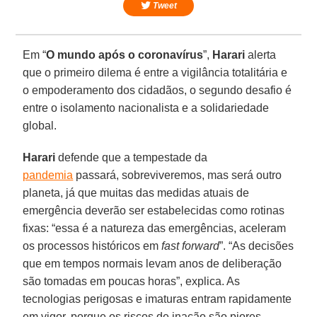
Tweet
Em “
O mundo após o coronavírus
”,
Harari
alerta
que o primeiro dilema é entre a vigilância totalitária e
o empoderamento dos cidadãos, o segundo desafio é
entre o isolamento nacionalista e a solidariedade
global.
Harari
defende que a tempestade da
pandemia
passará, sobreviveremos, mas será outro
planeta, já que muitas das medidas atuais de
emergência deverão ser estabelecidas como rotinas
fixas: “essa é a natureza das emergências, aceleram
os processos históricos em
fast forward
”. “As decisões
que em tempos normais levam anos de deliberação
são tomadas em poucas horas”, explica. As
tecnologias perigosas e imaturas entram rapidamente
em vigor, porque os riscos de inação são piores.