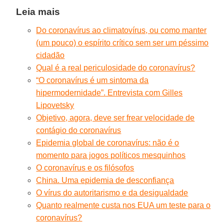
Leia mais
Do coronavírus ao climatovírus, ou como manter
(um pouco) o espírito crítico sem ser um péssimo
cidadão
Qual é a real periculosidade do coronavírus?
“O coronavírus é um sintoma da
hipermodernidade”. Entrevista com Gilles
Lipovetsky
Objetivo, agora, deve ser frear velocidade de
contágio do coronavírus
Epidemia global de coronavírus: não é o
momento para jogos políticos mesquinhos
O coronavírus e os filósofos
China. Uma epidemia de desconfiança
O vírus do autoritarismo e da desigualdade
Quanto realmente custa nos EUA um teste para o
coronavírus?