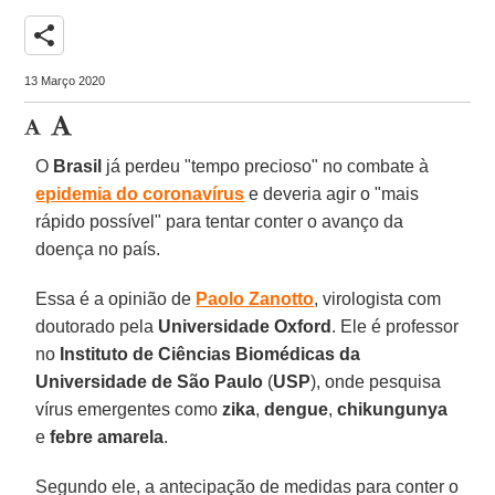
share
13 Março 2020
O
Brasil
já perdeu "tempo precioso" no combate à
epidemia do coronavírus
e deveria agir o "mais
rápido possível" para tentar conter o avanço da
doença no país.
Essa é a opinião de
Paolo
Zanotto
, virologista com
doutorado pela
Universidade Oxford
. Ele é professor
no
Instituto de Ciências Biomédicas da
Universidade de São Paulo
(
USP
), onde pesquisa
vírus emergentes como
zika
,
dengue
,
chikungunya
e
febre
amarela
.
Segundo ele, a antecipação de medidas para conter o