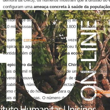
demora da OMS), os números mostram que a difusão do
configuram uma
ameaça concreta à saúde da população
ameaça à economia, como veremos mais à frente). Já são
territórios (e dois navios de cruzeiro) atingidos pela doen
110 mil pessoas e matou mais de 3.800 infectados. Confo
O surto de
coronavírus
já é muitas vezes maior do que o 
respiratória aguda grave) que adoeceu 8.098 pessoas e m
contida. Além do mais o
impacto na economia
real é mui
O
epicentro da pandemia está na China
que já contabili
mais de 3 mil mortes. Mas depois de um crescimento expo
fevereiro, houve medidas drásticas de quarentena e a
Chi
estabilizar o número de novos infectados e novas mortes
como no caso do hotel usado para quarentena de
coronav
mais de 10 pessoas. O número de casos baixou da casa d
(cerca de 3 mil em média), para a casa das dezenas no i