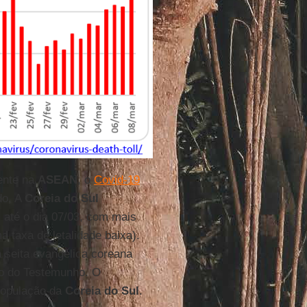
ente na
ASEAN
, o
Covid-19
do. A
Coreia do Sul
 até o dia 07/03, com mais
 taxa de letalidade baixa).
a seita evangélica coreana
lo do Testemunho. O
população da
Coreia do Sul
.