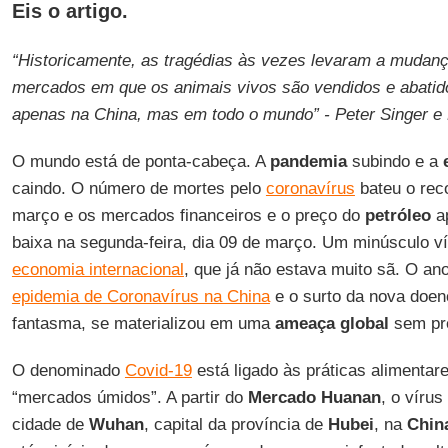
Eis o artigo.
“Historicamente, as tragédias às vezes levaram a mudan
mercados em que os animais vivos são vendidos e abatid
apenas na China, mas em todo o mundo” -
Peter Singer e 
O mundo está de ponta-cabeça. A
pandemia
subindo e a
caindo. O número de mortes pelo
coronavírus
bateu o reco
março e os mercados financeiros e o preço do
petróleo
ap
baixa na segunda-feira, dia 09 de março. Um minúsculo v
economia internacional
, que já não estava muito sã. O a
epidemia de Coronavírus na China
e o surto da nova doen
fantasma, se materializou em uma
ameaça global
sem pr
O denominado
Covid-19
está ligado às práticas alimenta
“mercados úmidos”. A partir do
Mercado Huanan
, o víru
cidade de
Wuhan
, capital da província de
Hubei
, na
Chin