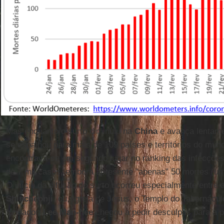
Mas enquanto o surto diminuiu na
China
e avança lentam
se espalhou para mais de 109 países e territórios do mun
encontrava-se em segundo lugar no ranking das infecções
de 7 mil casos, embora apresente “apenas” 50 mortes (uma
O início da difusão do surto ocorreu especialmente entre 
Shincheonji
, ou, Igreja de Jesus, o Templo do Tabernácu
fundador,
Lee Man-hee
chegou a pedir desculpas para a 