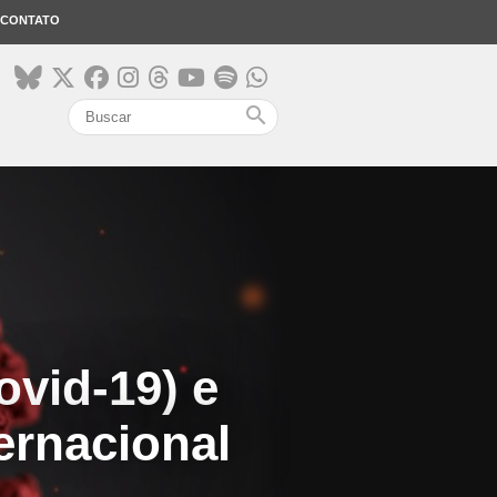
CONTATO
search
vid-19) e
ernacional