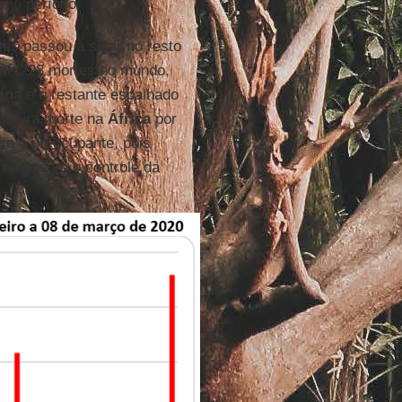
smo período.
tes passou a subir no resto
 de 228 mortes no mundo,
ina
e o restante espalhado
imeira morte na
África
por
rço é preocupante, pois
não se vê o controle da