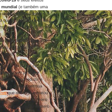
Covid-19
e seus efeitos
 mundial
(e também uma
 mais de 104 países e
ça que já infectou cerca de
rme mostra o gráfico a cima.
surto de
SARS
(Síndrome
atou 774 antes de ser
to maior.
za mais de 80 mil casos e
nencial em janeiro e
na
conseguiu reduzir e
. Mas o drama continua
írus
que desabou e matou
os milhares em fevereiro
nício de março. E o número