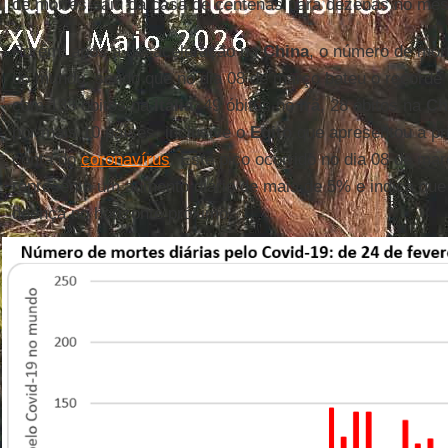
de mortes saiu da casa de centenas para dezenas no me
Porém, após a desaceleração na
China
, o número de mor
do mundo, sendo que no dia 08 de março bateu o recorde
com 133 óbitos na
Itália
, 49 óbitos no
Irã
, 28 óbitos na
Ch
por mais 10 países, inclusive o
Egito
que apresentou a pr
conta do
coronavírus
. Este pico ocorrido no dia 08 de ma
representa um aumento diário de mais de 5% e indica que 
doença no horizonte próximo.