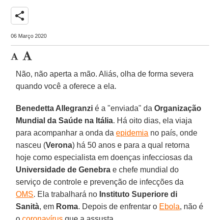
share
06 Março 2020
Não, não aperta a mão. Aliás, olha de forma severa
quando você a oferece a ela.
Benedetta Allegranzi
é a "enviada" da
Organização
Mundial da Saúde na Itália
. Há oito dias, ela viaja
para acompanhar a onda da
epidemia
no país, onde
nasceu (
Verona
) há 50 anos e para a qual retorna
hoje como especialista em doenças infecciosas da
Universidade de Genebra
e chefe mundial do
serviço de controle e prevenção de infecções da
OMS
. Ela trabalhará no
Instituto Superiore di
Sanità
, em
Roma
. Depois de enfrentar o
Ebola
, não é
o
coronavírus
que a assusta.