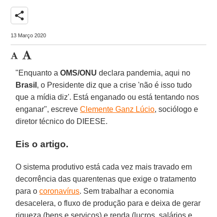
share
13 Março 2020
"Enquanto a
OMS/ONU
declara pandemia, aqui no
Brasil
, o Presidente diz que a crise 'não é isso tudo
que a mídia diz'. Está enganado ou está tentando nos
enganar", escreve
Clemente Ganz Lúcio
, sociólogo e
diretor técnico do DIEESE.
Eis o artigo.
O sistema produtivo está cada vez mais travado em
decorrência das quarentenas que exige o tratamento
para o
coronavírus
. Sem trabalhar a economia
desacelera, o fluxo de produção para e deixa de gerar
riqueza (bens e serviços) e renda (lucros, salários e