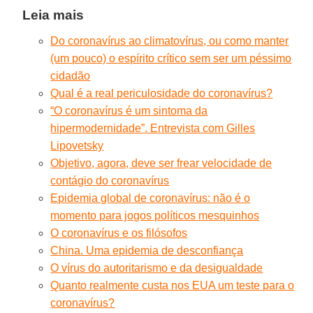
Leia mais
Do coronavírus ao climatovírus, ou como manter
(um pouco) o espírito crítico sem ser um péssimo
cidadão
Qual é a real periculosidade do coronavírus?
“O coronavírus é um sintoma da
hipermodernidade”. Entrevista com Gilles
Lipovetsky
Objetivo, agora, deve ser frear velocidade de
contágio do coronavírus
Epidemia global de coronavírus: não é o
momento para jogos políticos mesquinhos
O coronavírus e os filósofos
China. Uma epidemia de desconfiança
O vírus do autoritarismo e da desigualdade
Quanto realmente custa nos EUA um teste para o
coronavírus?