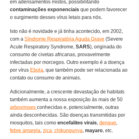
em adensamentos mistos, possibilitando
contaminações
exponenciais
que podem favorecer
o surgimento desses vírus letais para nós.
Isto não é novidade e já tinha acontecido, em 2002,
com a
Síndrome Respiratória Aguda Grave
(Severe
Acute Respiratory Syndrome,
SARS
), originada do
consumo de civetas africanas, provavelmente
infectadas por morcegos. Outro exemplo é a doença
por vírus
Ebola
, que também pode ser relacionada ao
contato ou consumo de animais.
Adicionalmente, a crescente devastação de habitats
também aumenta a nossa exposição às mais de 50
arboviroses
conhecidas e, potencialmente, outras
ainda desconhecidas. São doenças transmitidas por
mosquitos, tais como
encefalites virais
,
dengue
,
febre amarela
,
zica, chikungunya
,
mayaro
, etc.