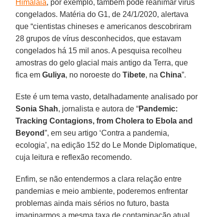
Himalaia
, por exemplo, também pode reanimar vírus
congelados. Matéria do G1, de 24/1/2020, alertava
que “cientistas chineses e americanos descobriram
28 grupos de vírus desconhecidos, que estavam
congelados há 15 mil anos. A pesquisa recolheu
amostras do gelo glacial mais antigo da Terra, que
fica em
Guliya
, no noroeste do
Tibete
, na
China
”.
Este é um tema vasto, detalhadamente analisado por
Sonia Shah
, jornalista e autora de “
Pandemic:
Tracking Contagions, from Cholera to Ebola and
Beyond
”, em seu artigo ‘Contra a pandemia,
ecologia’, na edição 152 do Le Monde Diplomatique,
cuja leitura e reflexão recomendo.
Enfim, se não entendermos a clara relação entre
pandemias e meio ambiente, poderemos enfrentar
problemas ainda mais sérios no futuro, basta
imaginarmos a mesma taxa de contaminação atual