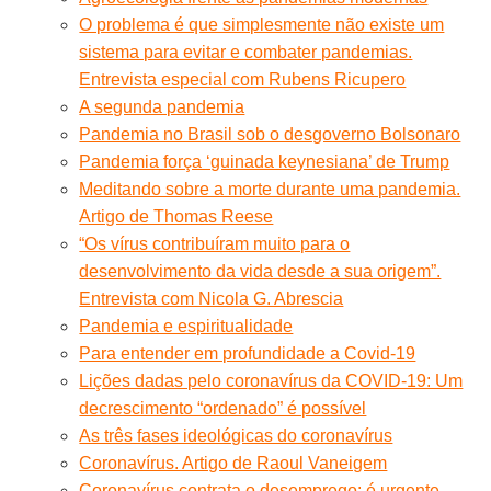
O problema é que simplesmente não existe um
sistema para evitar e combater pandemias.
Entrevista especial com Rubens Ricupero
A segunda pandemia
Pandemia no Brasil sob o desgoverno Bolsonaro
Pandemia força ‘guinada keynesiana’ de Trump
Meditando sobre a morte durante uma pandemia.
Artigo de Thomas Reese
“Os vírus contribuíram muito para o
desenvolvimento da vida desde a sua origem”.
Entrevista com Nicola G. Abrescia
Pandemia e espiritualidade
Para entender em profundidade a Covid-19
Lições dadas pelo coronavírus da COVID-19: Um
decrescimento “ordenado” é possível
As três fases ideológicas do coronavírus
Coronavírus. Artigo de Raoul Vaneigem
Coronavírus contrata o desemprego: é urgente