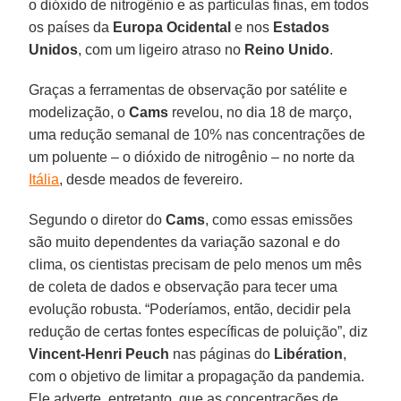
o dióxido de nitrogênio e as partículas finas, em todos
os países da
Europa
Ocidental
e nos
Estados
Unidos
, com um ligeiro atraso no
Reino Unido
.
Graças a ferramentas de observação por satélite e
modelização, o
Cams
revelou, no dia 18 de março,
uma redução semanal de 10% nas concentrações de
um poluente – o dióxido de nitrogênio – no norte da
Itália
, desde meados de fevereiro.
Segundo o diretor do
Cams
, como essas emissões
são muito dependentes da variação sazonal e do
clima, os cientistas precisam de pelo menos um mês
de coleta de dados e observação para tecer uma
evolução robusta. “Poderíamos, então, decidir pela
redução de certas fontes específicas de poluição”, diz
Vincent-Henri Peuch
nas páginas do
Libération
,
com o objetivo de limitar a propagação da pandemia.
Ele adverte, entretanto, que as concentrações de