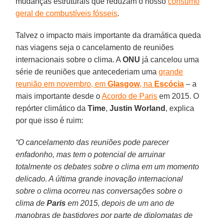
mudanças estruturais que reduzam o nosso
consumo
geral de combustíveis fósseis
.
Talvez o impacto mais importante da dramática queda
nas viagens seja o cancelamento de reuniões
internacionais sobre o clima. A
ONU
já cancelou uma
série de reuniões que antecederiam uma
grande
reunião em novembro, em
Glasgow
, na
Escócia
– a
mais importante desde o
Acordo de Paris
em 2015. O
repórter climático da
Time
,
Justin Worland
, explica
por que isso é ruim:
“O cancelamento das reuniões pode parecer
enfadonho, mas tem o potencial de arruinar
totalmente os debates sobre o clima em um momento
delicado. A última grande inovação internacional
sobre o clima ocorreu nas conversações sobre o
clima de
Paris
em 2015, depois de um ano de
manobras de bastidores por parte de diplomatas de