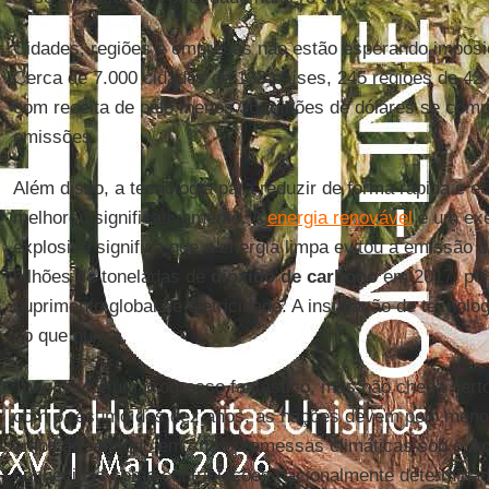
Cidades, regiões e empresas não estão esperando imposi
Cerca de 7.000 cidades de 133 países, 245 regiões de 42
com receita de pelo menos 36 trilhões de dólares se com
emissões.
Além disso, a tecnologia para reduzir de forma rápida e 
melhorou significativamente. A
energia renovável
é um exe
explosivo significa que a energia limpa evitou a emissão
bilhões de toneladas de
dióxido de carbono
em 2017, poi
suprimento global de eletricidade. A instalação de tecnolo
do que nunca.
Tudo isso é um progresso fantástico, mas não chega perto
com o resumo dos dez anos, as nações devem pelo menos t
ambição refletido em suas promessas climáticas sob o
Ac
conhecidas como contribuições nacionalmente determin