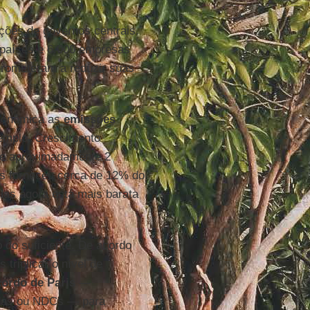
ções de governos centrais.
 países e 6.000 empresas
prometeram a reduzir suas
econômica as
emissões
mplo. Crescimento
 de aproximadamente 2
s forneceu cerca de 12% do
gias agora está mais barata
 do suficiente. De acordo
riplicar o nível de
ordo de Paris
—
adas ou NDCs — para