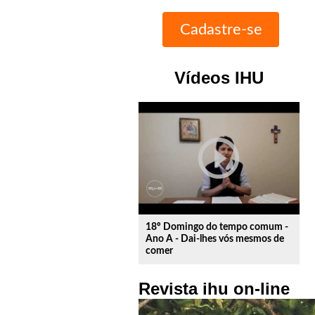
Vídeos IHU
play_circle_outline
18º Domingo do tempo comum -
Ano A - Dai-lhes vós mesmos de
comer
Revista ihu on-line