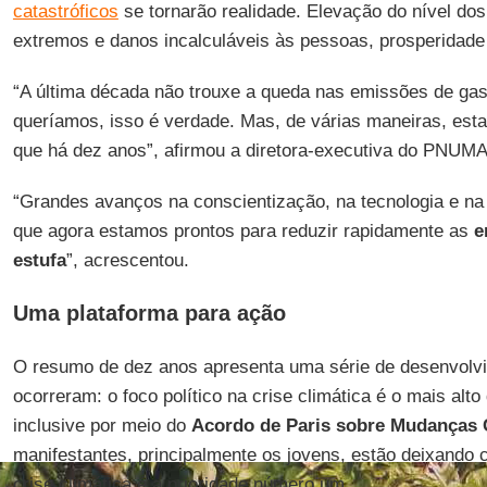
catastróficos
se tornarão realidade. Elevação do nível do
extremos e danos incalculáveis às pessoas, prosperidade
“A última década não trouxe a queda nas emissões de gase
queríamos, isso é verdade. Mas, de várias maneiras, es
que há dez anos”, afirmou a diretora-executiva do PNUM
“Grandes avanços na conscientização, na tecnologia e na 
que agora estamos prontos para reduzir rapidamente as
e
estufa
”, acrescentou.
Uma plataforma para ação
O resumo de dez anos apresenta uma série de desenvolv
ocorreram: o foco político na crise climática é o mais alt
inclusive por meio do
Acordo de Paris sobre Mudanças 
manifestantes, principalmente os jovens, estão deixando 
crise climática é a prioridade número um.