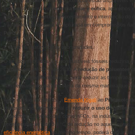
Cerca de dois terços desse potencial estão disponíveis 
progresso é possível:
energia solar e eólica
, aparelhos e
passageiros eficientes, reflorestamento e interrupção d
fração desse potencial é capturada em compromissos nac
Paris
.
E ainda há muitas outras oportunidades.
O fim dos subsídios aos combustíveis fósseis reduziria a
carbono em até 10% até 2030. A
redução de poluentes c
— como fuligem e metano — pode reduzir as temperaturas
não permanecem na atmosfera da mesma maneira que o
Além dessas iniciativas, a
Emenda Kigali
ao
Protocolo d
compromisso internacional de
reduzir o uso de gases
co
aquecimento, conhecidos como HFCs, na indústria de refr
pode resultar em até 0,4 °C de redução no aquecimento. 
eficiência energética
ao mesmo tempo, poderá dobrar os