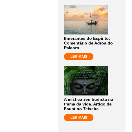
Itinerantes do Espírito.
Comentário de Adroaldo
Palaoro
LER MAIS
A mística zen budista na
trama da vida. Artigo de
Faustino Teixeira
LER MAIS