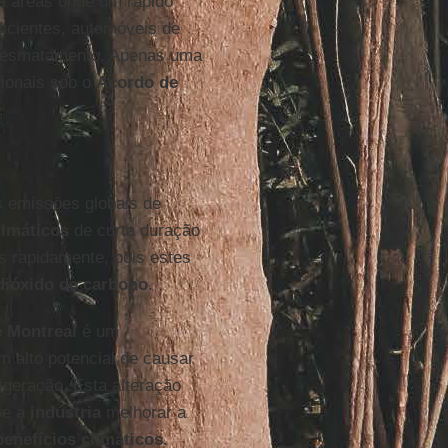
em áreas onde um rápido
ficientes, automóveis de
o desmatamento. Apenas uma
ionais sob o
Acordo de
s emissões globais de
limáticos
de curta duração
 rapidamente, pois estes
dióxido de carbono
.
e Montreal
é um
m alto potencial de causar
igeração. Esta alteração
Se a
indústria
melhorar a
benefícios climáticos
.