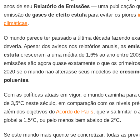
anos de seu
Relatório de Emissões
— uma publicação qu
emissão de
gases de efeito estufa
para evitar os piores
climáticas
.
O mundo parece ter passado a última década fazendo exa
deveria. Apesar dos avisos nos relatórios anuais, as
emis
estufa
cresceram a uma média de 1,6% ao ano entre 2008
emissões são agora quase exatamente o que os primeiros 
2020 se o mundo não alterasse seus modelos de
crescim
poluentes
.
Com as políticas atuais em vigor, o mundo caminha para
de 3,5°C neste século, em comparação com os níveis pré-i
além dos objetivos do
Acordo de Paris
, que visa limitar 
global a 1,5°C, ou pelo menos bem abaixo de 2°C.
Se este mundo mais quente se concretizar, todas as prev