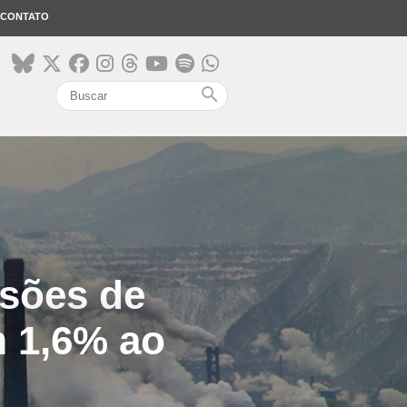
CONTATO
search
ssões de
m 1,6% ao
7