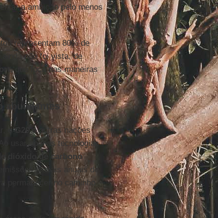
entar a ambição pelo menos
ntos representam 80% de
ainda não foi vista, de
ort
, que foca nas maneiras
o abundantes
r, o
G20
e outras nações
 Ao usar apenas tecnologias
de dióxido de carbono
 emissões globais anuais de
ara permanecer no caminho