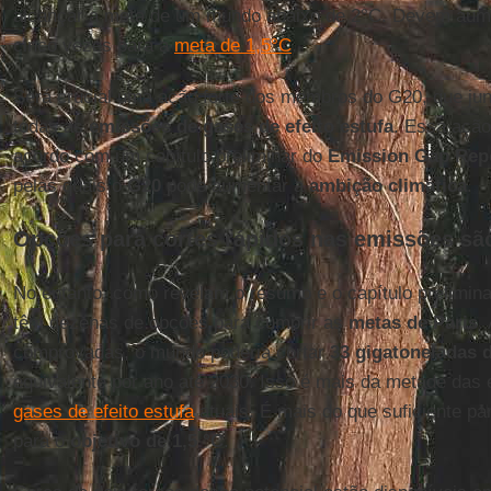
alcançar a meta de um mundo abaixo de 2°C. Devem aum
cinco vezes para a
meta de 1,5°C
.
Será crucial uma ação forte dos membros do G20, que ju
todas as
emissões de gases de efeito estufa
. Essa ação 
acordo com um capítulo preliminar do
Emission Gap Rep
pelas quais o
G20
pode aumentar a
ambição climática
.
Opções para cortes rápidos nas emissões sã
No entanto, como revelam o resumo e o capítulo prelimina
têm dezenas de opções para cumprir as
metas de Paris
.
comprovadas, o mundo poderia cortar
33 gigatoneladas 
equivalente por ano até 2030. Isso é mais da metade das
gases de efeito estufa
atuais. É mais do que suficiente p
para o
objetivo de 1,5 °C
.