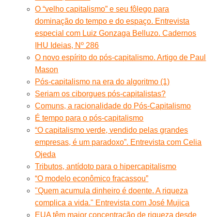
O “velho capitalismo” e seu fôlego para
dominação do tempo e do espaço. Entrevista
especial com Luiz Gonzaga Belluzo. Cadernos
IHU Ideias, Nº 286
O novo espírito do pós-capitalismo. Artigo de Paul
Mason
Pós-capitalismo na era do algoritmo (1)
Seriam os ciborgues pós-capitalistas?
Comuns, a racionalidade do Pós-Capitalismo
É tempo para o pós-capitalismo
“O capitalismo verde, vendido pelas grandes
empresas, é um paradoxo”. Entrevista com Celia
Ojeda
Tributos, antídoto para o hipercapitalismo
“O modelo econômico fracassou”
"Quem acumula dinheiro é doente. A riqueza
complica a vida." Entrevista com José Mujica
EUA têm maior concentração de riqueza desde