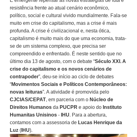
É emergente repensar as novas estratégias de luta e
resistência frente ao atual cenário econômico,
político, social e cultural vivido mundialmente. Fala-se
muito em crise do capitalismo, mas a crise é mais
profunda. A crise é civilizacional e, nesta ótica,
capitalismo é muito mais do que uma economia, trata-
se de um sistema complexo, que precisa ser
compreendido e enfrentado. É neste sentido que no
último dia 13 de agosto, com o debate “
Século XXI. A
crise do capitalismo e os novos cenários de
contrapoder
”, deu-se início ao ciclo de debates
“
Movimentos Sociais e Políticos Contemporâneos:
novas leituras
”. A atividade é promovida pelo
CJCIAS/CEPAT
, em parceria com o
Núcleo de
Direitos Humanos
da
PUCPR
e apoio do
Instituto
Humanitas Unisinos
-
IHU
. Para a abertura,
contamos com a assessoria de
Lucas Henrique da
Luz
(
IHU
).