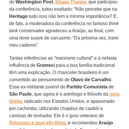
do
Washington
Post
,
Ishaan Tharoor
, que participou
da conferência, tuitou exaltado: “Não percebe que na
Heritage
tudo isso não tem a mínima importância? E,
de fato, a moderadora da conferência no famoso
think
tank
conservador agradeceu a Araújo, ao final, com
uma dose suave de sarcasmo: “Da próxima vez, trarei
meu caderno”.
Tantas referências ao “marxismo cultural” e à nefasta
influência de
Gramsci
para a boa família tradicional
têm uma explicação. O chanceler brasileiro é um
convertido ao pensamento de
Olavo
de Carvalho
.
Esse ex-militante juvenil do
Partido Comunista
de
São
Paulo
, que agora é o astrólogo e filósofo da
nova
direita
, radicado nos Estados Unidos, e apaixonado
por cachimbo, utilizando chapéus de caubói e
camisas de lenhador. Ele é o guru veterano de
Bolsonaro e seus três filhos
, e recomendou
Araújo