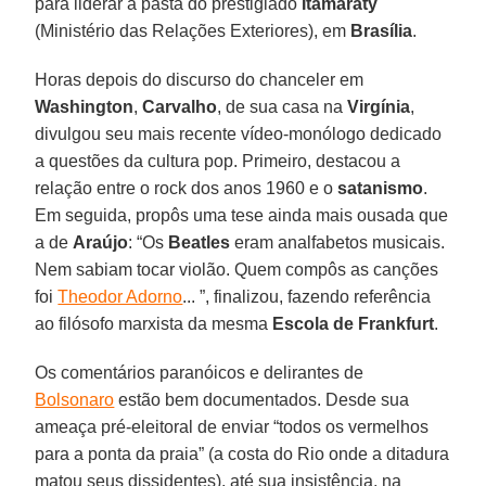
para liderar a pasta do prestigiado
Itamaraty
(Ministério das Relações Exteriores), em
Brasília
.
Horas depois do discurso do chanceler em
Washington
,
Carvalho
, de sua casa na
Virgínia
,
divulgou seu mais recente vídeo-monólogo dedicado
a questões da cultura pop. Primeiro, destacou a
relação entre o rock dos anos 1960 e o
satanismo
.
Em seguida, propôs uma tese ainda mais ousada que
a de
Araújo
: “Os
Beatles
eram analfabetos musicais.
Nem sabiam tocar violão. Quem compôs as canções
foi
Theodor Adorno
... ”, finalizou, fazendo referência
ao filósofo marxista da mesma
Escola
de Frankfurt
.
Os comentários paranóicos e delirantes de
Bolsonaro
estão bem documentados. Desde sua
ameaça pré-eleitoral de enviar “todos os vermelhos
para a ponta da praia” (a costa do Rio onde a ditadura
matou seus dissidentes), até sua insistência, na