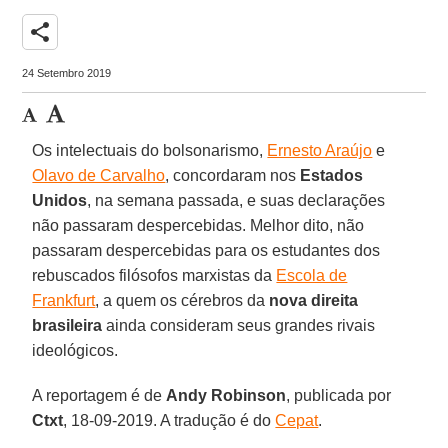
share
24 Setembro 2019
Os intelectuais do bolsonarismo,
Ernesto Araújo
e
Olavo de Carvalho
, concordaram nos
Estados
Unidos
, na semana passada, e suas declarações
não passaram despercebidas. Melhor dito, não
passaram despercebidas para os estudantes dos
rebuscados filósofos marxistas da
Escola de
Frankfurt
, a quem os cérebros da
nova direita
brasileira
ainda consideram seus grandes rivais
ideológicos.
A reportagem é de
Andy Robinson
, publicada por
Ctxt
, 18-09-2019. A tradução é do
Cepat
.