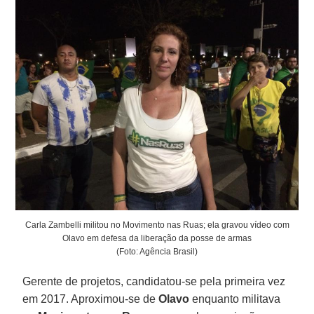
Carla Zambelli militou no Movimento nas Ruas; ela gravou vídeo com
Olavo em defesa da liberação da posse de armas
(Foto: Agência Brasil)
Gerente de projetos, candidatou-se pela primeira vez
em 2017. Aproximou-se de
Olavo
enquanto militava