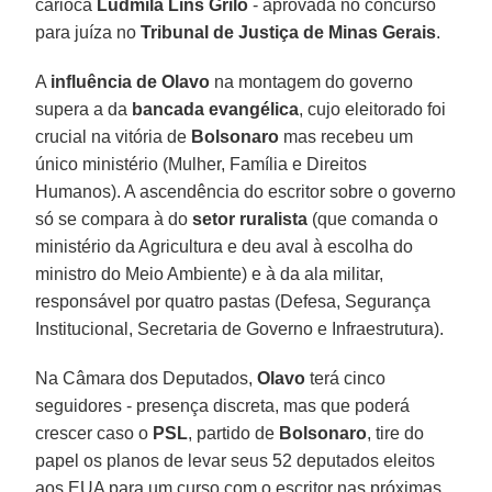
carioca
Ludmila Lins Grilo
- aprovada no concurso
para juíza no
Tribunal de Justiça de Minas Gerais
.
A
influência de Olavo
na montagem do governo
supera a da
bancada evangélica
, cujo eleitorado foi
crucial na vitória de
Bolsonaro
mas recebeu um
único ministério (Mulher, Família e Direitos
Humanos). A ascendência do escritor sobre o governo
só se compara à do
setor ruralista
(que comanda o
ministério da Agricultura e deu aval à escolha do
ministro do Meio Ambiente) e à da ala militar,
responsável por quatro pastas (Defesa, Segurança
Institucional, Secretaria de Governo e Infraestrutura).
Na Câmara dos Deputados,
Olavo
terá cinco
seguidores - presença discreta, mas que poderá
crescer caso o
PSL
, partido de
Bolsonaro
, tire do
papel os planos de levar seus 52 deputados eleitos
aos EUA para um curso com o escritor nas próximas