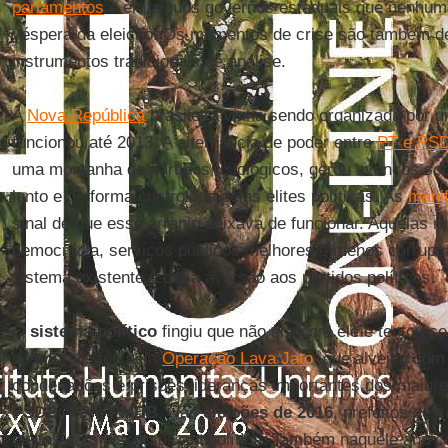
parlamentos
e em alguns governos estaduais que nenhuma
véspera da eleição. Os momentos de crise são também de
instrumentos tradicionais de análise.
A
Nova República
brasileira vinha sendo organizada por 
funcionou até 2013. A alternância de poder entre
PT e PS
uma montanha de partidos fisiológicos, gerou avanços so
lento e de forma controlada pelas elites políticas. As
mani
sinal de que esse arranjo deixava de funcionar. Aquelas 
democracia, serviços públicos melhores e menos corrupção
sistema existente, com a aversão aos partidos políticos.
O
sistema político
fingiu que não era com ele e tentou s
desmoralizado pela
Operação Lava Jato
, que alvejou com
condenações e prisões lideranças importantes dos maiore
PSDB
,
PP
e
PMDB
. Nas
eleições de 2016
, prefeitos de 
eleitos com discursos antipolítica. Também naquele ano