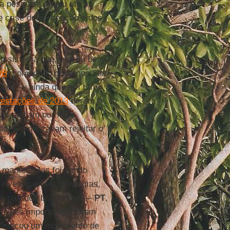
 pesquisa pegou até a
 crise de percepção e dos
um sistema que, mal ou bem,
DB
, compondo governos com
ciais — ainda que em ritmo
festações de 2013
deram o
ruas pediam por mais
. E sinalizavam rejeitar o
e manter. Mas foi sendo
 investigações, denúncias,
s partidos brasileiros —
PT
,
capitais importantes foram
 começou um movimento de