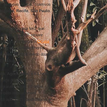
s, pessoas negras, coletivos
rizonte
,
Recife
,
São Paulo
,
bro da surpresa feliz que
eleitas em 2016. Houve
esses grupos surgiu o
Ocupa
iências e fortalecimento
leições de 2018
, tendo doze
 Estaduais.
ito
,
Agora
,
Nós
) e o
Livres
ntrada do grupo de
lograram eleger 10 delas.
es pelo impeachment,
018 apoiou 15 candidaturas e