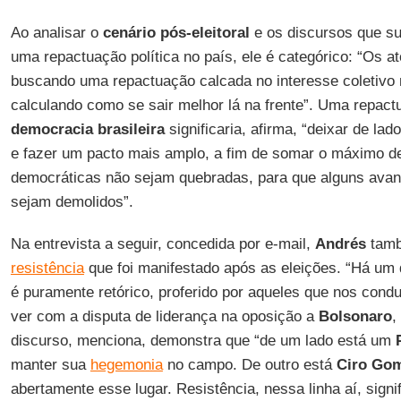
Ao analisar o
cenário pós-eleitoral
e os discursos que s
uma repactuação política no país, ele é categórico: “Os at
buscando uma repactuação calcada no interesse coletivo
calculando como se sair melhor lá na frente”. Uma repact
democracia brasileira
significaria, afirma, “deixar de lad
e fazer um pacto mais amplo, a fim de somar o máximo de
democráticas não sejam quebradas, para que alguns avan
sejam demolidos”.
Na entrevista a seguir, concedida por e-mail,
Andrés
tamb
resistência
que foi manifestado após as eleições. “Há um 
é puramente retórico, proferido por aqueles que nos condu
ver com a disputa de liderança na oposição a
Bolsonaro
,
discurso, menciona, demonstra que “de um lado está um
manter sua
hegemonia
no campo. De outro está
Ciro Go
abertamente esse lugar. Resistência, nessa linha aí, signif