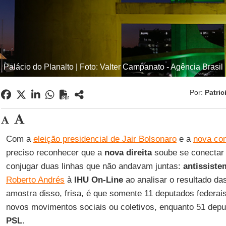
Palácio do Planalto | Foto: Valter Campanato - Agência Brasil
Por:
Patric
Com a
eleição presidencial de Jair Bolsonaro
e a
nova co
preciso reconhecer que a
nova direita
soube se conectar
conjugar duas linhas que não andavam juntas:
antissiste
Roberto Andrés
à
IHU On-Line
ao analisar o resultado da
amostra disso, frisa, é que somente 11 deputados federai
novos movimentos sociais ou coletivos, enquanto 51 deput
PSL
.