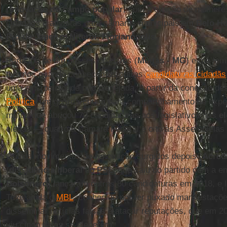
renovação do campo popular
, com a eleição de mulhere
cidadãos e ativistas para câmaras municipais em
Belo Ho
Rio de Janeiro
,
Niterói
,
Florianópolis
.
Participo de um desses coletivos (
Muitas - MG
) e me lem
tivemos quando conhecemos outras
candidaturas cidadãs
uma sincronicidade não planejada. A partir da conexão d
Política
, um guarda-chuva para compartilhamento de exper
mútuo que abrigou 70 candidaturas aos legislativos nas
e
eleitas — quatro à Câmara Federal e oito às Assembleias
Outros movimentos de renovação surgidos depois (
Acred
(
dissidência liberal
do
PSL
, que saiu do partido com a e
Bolsonaro
) lançaram outras 80 candidaturas em 2018, e 
Teve ainda o
MBL
, conhecido por ter puxado manifestaçõ
disseminar notícias falsas e atacar reputações, que em 2
viu cinco delas se elegerem.