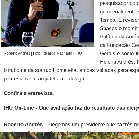
pesquisador do 
quinzenalmente s
Tempo. É revisor
Spaces e membr
Política da Amér
da Fundação Cen
Gerais e sócio-f
Roberto Andrés | Foto: Ricardo Machado - IHU
Helena Andrés. F
bim.bon e da startup Hometeka, ambas voltadas para espe
processos em arquitetura e design.
Confira a entrevista.
IHU On-Line - Que avaliação faz do resultado das elei
Roberto Andrés -
Elegemos um presidente que há três me
políticos afirmava não ter chances. Tivemos uma
renovaçã