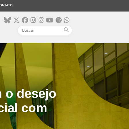
ONTATO
search
m o desejo
cial com