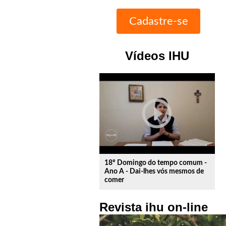
Vídeos IHU
play_circle_outline
18º Domingo do tempo comum -
Ano A - Dai-lhes vós mesmos de
comer
Revista ihu on-line