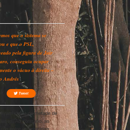
emos que o sistema se
lou e que o PSL,
neado pela figura de Jair
aro, conseguiu ocupar
mente o vácuo à direita –
o Andrés
Tweet
deram cerca de metade de
lises. Ao contrário, as
uído entre os principais