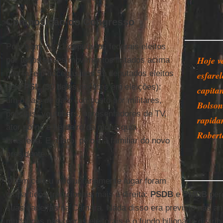
Composição do Congresso
Pois bem: os 11 deputados federais eleitos
Hoje v
por todos esses movimentos listados acima
não fazem cócegas nos 51 deputados eleitos
esfare
pelo
PSL
(30 deles neófitos em eleições):
capita
um
balaio de gato
composto por militares,
Bolson
policiais, youtubers, apresentadores de TV,
rapida
ator pornô e herdeiro da monarquia
Robert
brasileira. E, claro, pelo clã familiar do novo
presidente.
Quem cedeu involuntariamente lugar foram
os partidos tradicionais mais à direita:
PSDB
e
PMDB
per
suas cadeiras na Câmara. Nada disso era previsto nas aná
mudanças nas regras eleitorais e o fundo bilionário distrib