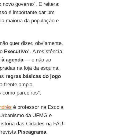
 novo governo”. E reitera:
isso é importante dar um
ela maioria da população e
“não quer dizer, obviamente,
do
Executivo
”. A resistência
a à agenda
— e não ao
pradas na loja da esquina,
as
regras básicas do jogo
a frente ampla,
s como parceiros”.
ndrés
é professor na Escola
e Urbanismo da UFMG e
istória das Cidades na FAU-
 revista
Piseagrama
,