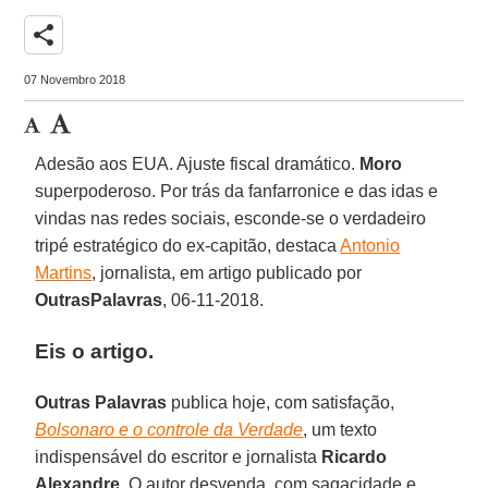
share
07 Novembro 2018
Adesão aos EUA. Ajuste fiscal dramático.
Moro
superpoderoso. Por trás da fanfarronice e das idas e
vindas nas redes sociais, esconde-se o verdadeiro
tripé estratégico do ex-capitão, destaca
Antonio
Martins
, jornalista, em artigo publicado por
OutrasPalavras
, 06-11-2018.
Eis o artigo.
Outras Palavras
publica hoje, com satisfação,
Bolsonaro e o controle da Verdade
, um texto
indispensável do escritor e jornalista
Ricardo
Alexandre
. O autor desvenda, com sagacidade e