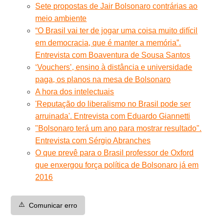
Sete propostas de Jair Bolsonaro contrárias ao
meio ambiente
“O Brasil vai ter de jogar uma coisa muito difícil
em democracia, que é manter a memória”.
Entrevista com Boaventura de Sousa Santos
‘Vouchers’, ensino à distância e universidade
paga, os planos na mesa de Bolsonaro
A hora dos intelectuais
'Reputação do liberalismo no Brasil pode ser
arruinada'. Entrevista com Eduardo Giannetti
"Bolsonaro terá um ano para mostrar resultado".
Entrevista com Sérgio Abranches
O que prevê para o Brasil professor de Oxford
que enxergou força política de Bolsonaro já em
2016
⚠️
Comunicar erro