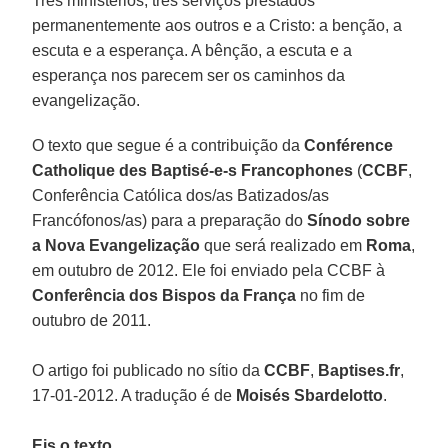
Três ministérios, três serviços prestados
permanentemente aos outros e a Cristo: a benção, a
escuta e a esperança. A bênção, a escuta e a
esperança nos parecem ser os caminhos da
evangelização.
O texto que segue é a contribuição da
Conférence
Catholique des Baptisé-e-s Francophones
(
CCBF
,
Conferência Católica dos/as Batizados/as
Francófonos/as) para a preparação do
Sínodo sobre
a Nova Evangelização
que será realizado em
Roma
,
em outubro de 2012. Ele foi enviado pela CCBF à
Conferência dos Bispos da França
no fim de
outubro de 2011.
O artigo foi publicado no sítio da
CCBF
,
Baptises.fr
,
17-01-2012. A tradução é de
Moisés Sbardelotto
.
Eis o texto.