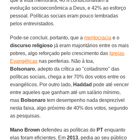
que a vida melhorara, 40% condicionavam a
evolução socioeconômica a Deus, e 42% ao esforço
pessoal. Políticas sociais eram pouco lembradas
pelos entrevistados.
Pode-se concluir, portanto, que a
meritocracia
e o
discurso religioso
já eram majoritários entre os mais
pobres, algo reforçado pelo crescimento das
Igrejas
Evangélicas
nas periferias. Não à toa,
Bolsonaro
, adepto da crítica ao "coitadismo" das
políticas sociais, chega a ter 70% dos votos entre os
evangélicos. Por outro lado,
Haddad
pode até vencer
entre aqueles que ganham até um salário mínimo,
mas
Bolsonaro
tem desempenho nada desprezível
nesta faixa, algo próximo de 40% dos votos, segundo
as pesquisas.
Mano Brown
defendeu as políticas do
PT
enquanto
elas foram eficientes. Em
2013
, pedia ao seu público