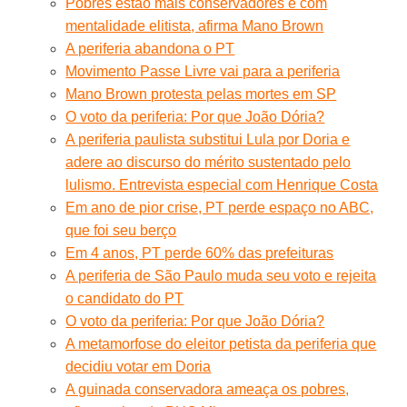
Pobres estão mais conservadores e com
mentalidade elitista, afirma Mano Brown
A periferia abandona o PT
Movimento Passe Livre vai para a periferia
Mano Brown protesta pelas mortes em SP
O voto da periferia: Por que João Dória?
A periferia paulista substitui Lula por Doria e
adere ao discurso do mérito sustentado pelo
lulismo. Entrevista especial com Henrique Costa
Em ano de pior crise, PT perde espaço no ABC,
que foi seu berço
Em 4 anos, PT perde 60% das prefeituras
A periferia de São Paulo muda seu voto e rejeita
o candidato do PT
O voto da periferia: Por que João Dória?
A metamorfose do eleitor petista da periferia que
decidiu votar em Doria
A guinada conservadora ameaça os pobres,