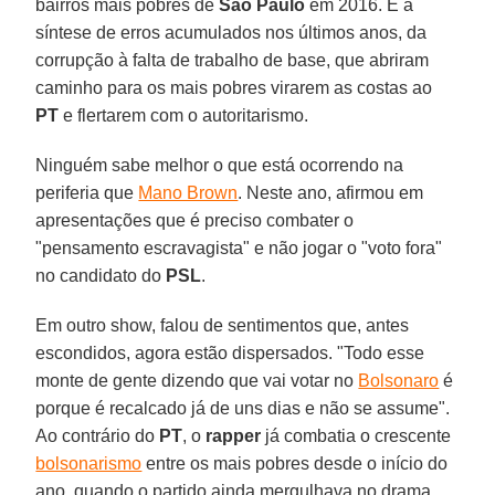
bairros mais pobres de
São Paulo
em 2016. É a
síntese de erros acumulados nos últimos anos, da
corrupção à falta de trabalho de base, que abriram
caminho para os mais pobres virarem as costas ao
PT
e flertarem com o autoritarismo.
Ninguém sabe melhor o que está ocorrendo na
periferia que
Mano Brown
. Neste ano, afirmou em
apresentações que é preciso combater o
"pensamento escravagista" e não jogar o "voto fora"
no candidato do
PSL
.
Em outro show, falou de sentimentos que, antes
escondidos, agora estão dispersados. "Todo esse
monte de gente dizendo que vai votar no
Bolsonaro
é
porque é recalcado já de uns dias e não se assume".
Ao contrário do
PT
, o
rapper
já combatia o crescente
bolsonarismo
entre os mais pobres desde o início do
ano, quando o partido ainda mergulhava no drama