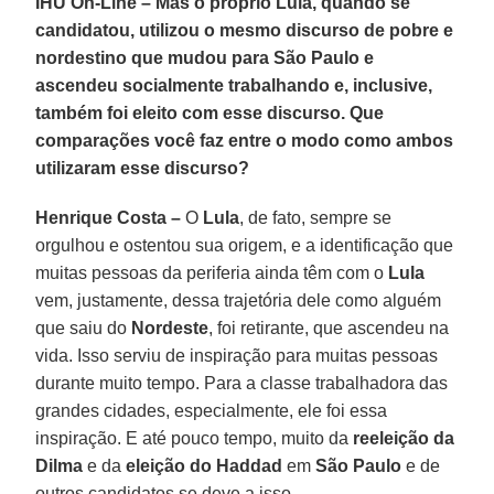
IHU On-Line – Mas o próprio Lula, quando se
candidatou, utilizou o mesmo discurso de pobre e
nordestino que mudou para São Paulo e
ascendeu socialmente trabalhando e, inclusive,
também foi eleito com esse discurso. Que
comparações você faz entre o modo como ambos
utilizaram esse discurso?
Henrique Costa –
O
Lula
, de fato, sempre se
orgulhou e ostentou sua origem, e a identificação que
muitas pessoas da periferia ainda têm com o
Lula
vem, justamente, dessa trajetória dele como alguém
que saiu do
Nordeste
, foi retirante, que ascendeu na
vida. Isso serviu de inspiração para muitas pessoas
durante muito tempo. Para a classe trabalhadora das
grandes cidades, especialmente, ele foi essa
inspiração. E até pouco tempo, muito da
reeleição da
Dilma
e da
eleição do Haddad
em
São Paulo
e de
outros candidatos se deve a isso.