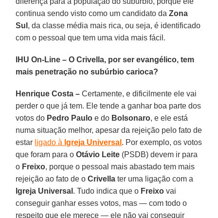
diferença para a população do subúrbio, porque ele
continua sendo visto como um candidato da
Zona
Sul
, da classe média mais rica, ou seja, é identificado
com o pessoal que tem uma vida mais fácil.
IHU On-Line – O Crivella, por ser evangélico, tem
mais penetração no subúrbio carioca?
Henrique Costa –
Certamente, e dificilmente ele vai
perder o que já tem. Ele tende a ganhar boa parte dos
votos do
Pedro Paulo
e do
Bolsonaro
, e ele está
numa situação melhor, apesar da rejeição pelo fato de
estar
ligado à
Igreja Universal
. Por exemplo, os votos
que foram para o
Otávio Leite
(PSDB) devem ir para
o
Freixo
, porque o pessoal mais abastado tem mais
rejeição ao fato de o
Crivella
ter uma ligação com a
Igreja Universal
. Tudo indica que o
Freixo
vai
conseguir ganhar esses votos, mas — com todo o
respeito que ele merece — ele não vai conseguir