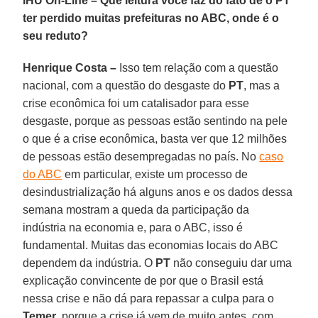
IHU On-Line – Que leitura você faz do fato de o PT
ter perdido muitas prefeituras no ABC, onde é o
seu reduto?
Henrique Costa –
Isso tem relação com a questão
nacional, com a questão do desgaste do
PT
, mas a
crise econômica foi um catalisador para esse
desgaste, porque as pessoas estão sentindo na pele
o que é a crise econômica, basta ver que 12 milhões
de pessoas estão desempregadas no país. No
caso
do ABC
em particular, existe um processo de
desindustrialização há alguns anos e os dados dessa
semana mostram a queda da participação da
indústria na economia e, para o ABC, isso é
fundamental. Muitas das economias locais do ABC
dependem da indústria. O
PT
não conseguiu dar uma
explicação convincente de por que o Brasil está
nessa crise e não dá para repassar a culpa para o
Temer
, porque a crise já vem de muito antes, com