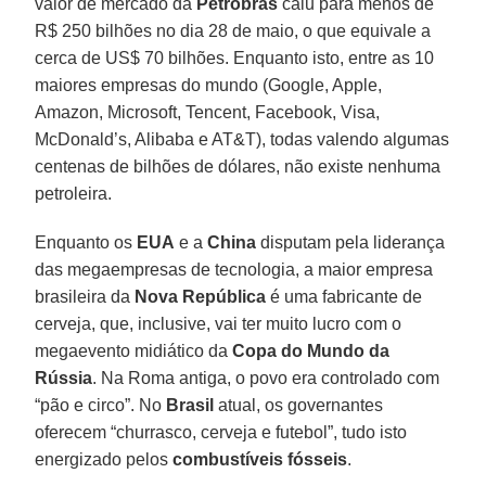
valor de mercado da
Petrobras
caiu para menos de
R$ 250 bilhões no dia 28 de maio, o que equivale a
cerca de US$ 70 bilhões. Enquanto isto, entre as 10
maiores empresas do mundo (Google, Apple,
Amazon, Microsoft, Tencent, Facebook, Visa,
McDonald’s, Alibaba e AT&T), todas valendo algumas
centenas de bilhões de dólares, não existe nenhuma
petroleira.
Enquanto os
EUA
e a
China
disputam pela liderança
das megaempresas de tecnologia, a maior empresa
brasileira da
Nova República
é uma fabricante de
cerveja, que, inclusive, vai ter muito lucro com o
megaevento midiático da
Copa do Mundo da
Rússia
. Na Roma antiga, o povo era controlado com
“pão e circo”. No
Brasil
atual, os governantes
oferecem “churrasco, cerveja e futebol”, tudo isto
energizado pelos
combustíveis fósseis
.