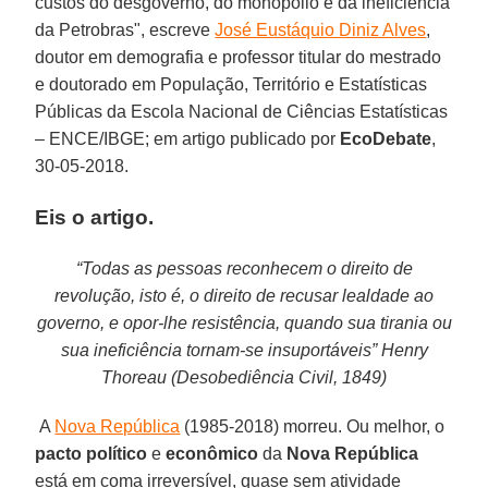
custos do desgoverno, do monopólio e da ineficiência
da Petrobras", escreve
José Eustáquio Diniz Alves
,
doutor em demografia e professor titular do mestrado
e doutorado em População, Território e Estatísticas
Públicas da Escola Nacional de Ciências Estatísticas
– ENCE/IBGE; em artigo publicado por
EcoDebate
,
30-05-2018.
Eis o artigo.
“Todas as pessoas reconhecem o direito de
revolução, isto é, o direito de recusar lealdade ao
governo, e opor-lhe resistência, quando sua tirania ou
sua ineficiência tornam-se insuportáveis” Henry
Thoreau (Desobediência Civil, 1849)
A
Nova República
(1985-2018) morreu. Ou melhor, o
pacto político
e
econômico
da
Nova República
está em coma irreversível, quase sem atividade