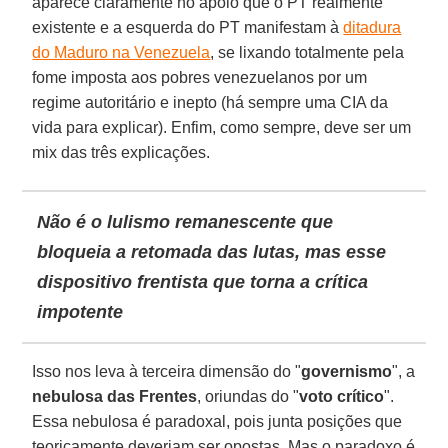
aparece claramente no apoio que o PT realmente
existente e a esquerda do PT manifestam à
ditadura
do Maduro na Venezuela
, se lixando totalmente pela
fome imposta aos pobres venezuelanos por um
regime autoritário e inepto (há sempre uma CIA da
vida para explicar). Enfim, como sempre, deve ser um
mix das três explicações.
Não é o lulismo remanescente que
bloqueia a retomada das lutas, mas esse
dispositivo frentista que torna a crítica
impotente
Isso nos leva à terceira dimensão do "
governismo
", a
nebulosa das Frentes
, oriundas do "
voto crítico
".
Essa nebulosa é paradoxal, pois junta posições que
teoricamente deveriam ser opostas. Mas o paradoxo é