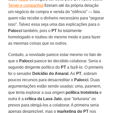
Temer e companhia
fizeram até da própria delação
um negócio de compra e venda do “silêncio” — fala
quem não recebe o dinheiro necessário para “segurar
isso”. Talvez essa seja uma das explicações para o
Palocci
também, pois o
PT
foi totalmente
homologado e roubou do mesmo modo e para fazer
as mesmas coisas que os outros.
Contudo, a novidade parece estar mesmo no fato de
que o
Palocci
parece ter decidido colaborar. Seria o
segundo dirigente político do
PT
a fazê-lo. O primeiro
foi o senador
Delcídio do Amaral
. Ao
PT
, sobram
poucos recursos para desacreditar o
Palocci
. Duas
argumentações estão sendo usadas: uma, pasmem,
que tenta explorar a sua origem
política trotskista
e
outra é a
crítica da Lava Jato
, que "torturaria" os
presos para obrigá-los a colaborar. A primeira seria
apenas desprezível, mas o
marketing do PT
nos