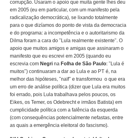
corrupção. Usaram o apoio que muita gente lhes deu
em 2005 (eu em particular, com um manifesto pela
radicalização democrática), se lixando totalmente
para o que dizíamos do ponto de vista da democracia
e do programa: a incompetência e o autoritarismo da
Dilma foram a cara do "Lula realmente existente". O
apoio que muitos amigos e amigas que assinaram o
manifesto que eu escrevi em 2005 (quando eu
escrevia com
Negri
na
Folha de São Paulo
: "Lula é
muitos") continuaram a dar ao Lula e ao PT é, na
melhor das hipóteses, "naïf" e transformou o que era
um erro de análise política (dizer que Lula era muitos
foi errado, pois Lula trabalhava pelos poucos, os
Eikes, os Temer, os Odebrecht e irmãos Batista) em
cumplicidade política com a falência da esquerda
(com consequências potencialmente nefastas, entre
as quais a emergência eleitoral do fascismo).