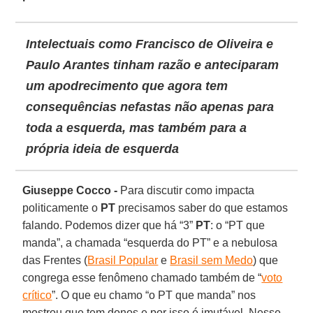
Intelectuais como Francisco de Oliveira e
Paulo Arantes tinham razão e anteciparam
um apodrecimento que agora tem
consequências nefastas não apenas para
toda a esquerda, mas também para a
própria ideia de esquerda
Giuseppe Cocco -
Para discutir como impacta
politicamente o
PT
precisamos saber do que estamos
falando. Podemos dizer que há “3”
PT
: o “PT que
manda”, a chamada “esquerda do PT” e a nebulosa
das Frentes (
Brasil Popular
e
Brasil sem Medo
) que
congrega esse fenômeno chamado também de “
voto
crítico
”. O que eu chamo “o PT que manda” nos
mostrou que tem donos e por isso é imutável. Nesse