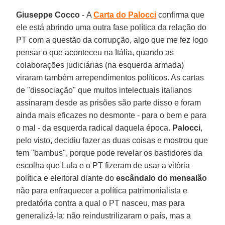
Giuseppe Cocco
- A
Carta do Palocci
confirma que
ele está abrindo uma outra fase política da relação do
PT com a questão da corrupção, algo que me fez logo
pensar o que aconteceu na Itália, quando as
colaborações judiciárias (na esquerda armada)
viraram também arrependimentos políticos. As cartas
de "dissociação" que muitos intelectuais italianos
assinaram desde as prisões são parte disso e foram
ainda mais eficazes no desmonte - para o bem e para
o mal - da esquerda radical daquela época.
Palocci
,
pelo visto, decidiu fazer as duas coisas e mostrou que
tem "bambus", porque pode revelar os bastidores da
escolha que Lula e o PT fizeram de usar a vitória
política e eleitoral diante do
escândalo do mensalão
não para enfraquecer a política patrimonialista e
predatória contra a qual o PT nasceu, mas para
generalizá-la: não reindustrilizaram o país, mas a