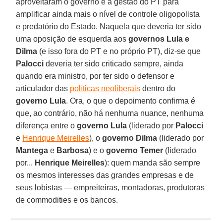
aproveitaram o governo e a gestão do PT para
amplificar ainda mais o nível de controle oligopolista
e predatório do Estado. Naquela que deveria ter sido
uma oposição de esquerda aos
governos Lula e
Dilma
(e isso fora do PT e no próprio PT), diz-se que
Palocci
deveria ter sido criticado sempre, ainda
quando era ministro, por ter sido o defensor e
articulador das
políticas neoliberais
dentro do
governo Lula
. Ora, o que o depoimento confirma é
que, ao contrário, não há nenhuma nuance, nenhuma
diferença entre o
governo Lula
(liderado por
Palocci
e
Henrique Meirelles
), o
governo Dilma
(liderado por
Mantega
e
Barbosa
) e o
governo Temer
(liderado
por...
Henrique Meirelles
): quem manda são sempre
os mesmos interesses das grandes empresas e de
seus lobistas — empreiteiras, montadoras, produtoras
de commodities e os bancos.