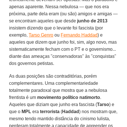
apenas aparente. Nessa nebulosa — que nos era
próxima, parte dela eram (ou são) amigos e amigas —
se encontram aqueles que desde
junho de 2013
insistem dizendo que o levante foi fascista (por
exemplo,
Tarso Genro
ou
Fernando Haddad
) e
aqueles que dizem que junho foi, sim, algo novo, mas
sistematicamente fecham com o PT e o governismo...
diante das ameaças "conservadoras" às "conquistas"
dos governos petistas.
As duas posições são contraditórias, porém
complementares. Uma complementariedade
totalmente paradoxal que mostra que a nebulosa
frentista é um
movimento político natimorto
.
Aqueles que diziam que junho era fascista (
Tarso
) e
que o
MPL
era
terrorista
(
Haddad
) nos mostram que,
mesmo tendo mantido distância do cinismo lulista,
perderam totalmente a capacidade de apreender os