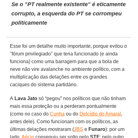
Se o "PT realmente existente" é eticamente
corrupto, a esquerda do PT se corrompeu
politicamente
Esse foi um detalhe muito importante, porque evitou o
"fórum privilegiado" que teria funcionado (e ainda
funciona) como uma barragem para que a bola de
neve não vire avalanche no ambiente político, com a
multiplicação das delações entre os grandes
caciques do sistema partidário.
A
Lava Jato
só “pegou” nos políticos que não tinham
mais essa proteção ou a perderam pontualmente
(como no caso do
Cunha
ou do
Delcídio do Amaral
,
antes dele). Como funcionam com os políticos, as
últimas delações mostraram (
JBS
e
Funaro
): por um
lado,
Aécio
conseguiu ser solto pelo
STF
; pelo outro,