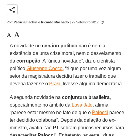
share
Por:
Patricia Fachin e Ricardo Machado
| 27 Setembro 2017
A novidade no
cenário político
não é nem a
existência de uma crise moral, nem o desvelamento
da
corrupção
. A “única novidade”, diz o cientista
político
Giuseppe Cocco
, “é que por uma vez algum
setor da magistratura decidiu fazer o trabalho que
deveria fazer se o
Brasil
tivesse alguma democracia”.
A segunda novidade na
conjuntura brasileira
,
especialmente no âmbito da
Lava Jato
, afirma,
“parece estar mesmo no fato de que o
Palocci
parece
ter decidido colaborar”. Depois da delação do ex-
ministro, avalia, “ao
PT
sobram poucos recursos para
desacreditar
Palocci
”. Entretanto, adverte, “duas