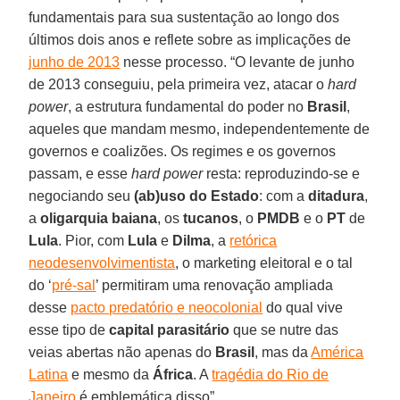
fundamentais para sua sustentação ao longo dos
últimos dois anos e reflete sobre as implicações de
junho de 2013
nesse processo. “O levante de junho
de 2013 conseguiu, pela primeira vez, atacar o
hard
power
, a estrutura fundamental do poder no
Brasil
,
aqueles que mandam mesmo, independentemente de
governos e coalizões. Os regimes e os governos
passam, e esse
hard power
resta: reproduzindo-se e
negociando seu
(ab)uso do Estado
: com a
ditadura
,
a
oligarquia baiana
, os
tucanos
, o
PMDB
e o
PT
de
Lula
. Pior, com
Lula
e
Dilma
, a
retórica
neodesenvolvimentista
, o marketing eleitoral e o tal
do ‘
pré-sal
’ permitiram uma renovação ampliada
desse
pacto predatório e neocolonial
do qual vive
esse tipo de
capital parasitário
que se nutre das
veias abertas não apenas do
Brasil
, mas da
América
Latina
e mesmo da
África
. A
tragédia do Rio de
Janeiro
é emblemática disso”.