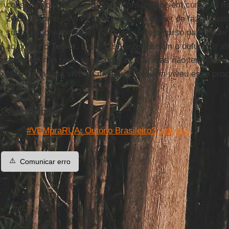
conservadora e fascista, bem com o golpe em curso às 
2013
. É como se o
PT
precisasse se eximir de fazer qualq
suas responsabilidades no processo em curso para poder v
ao governo
Temer.
É como se enterrassem o defunto e atr
quais ele não pode se responsabilizar mas não tem como 
Mas ainda bem vivo na memória de quem viveu esse proce
virão.
Veja também
#VEMpraRUA: Outono Brasileiro? Leituras
⚠️
Comunicar erro