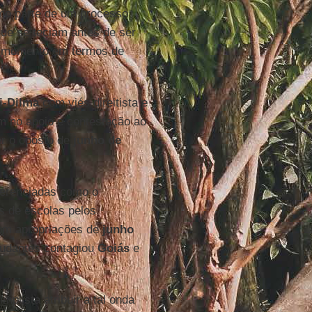
omo parte de um processo
ue se teciam antes de ser
ro momento em termos de
i-Dilma
com viés direitista e
m no apoio e contestação ao
r o oposto de
junho de
ferenciadas como o
s de escolas pelos
om apropriações de
junho
tudantes contagiou
Goiás
e
plista atribuir a tal onda