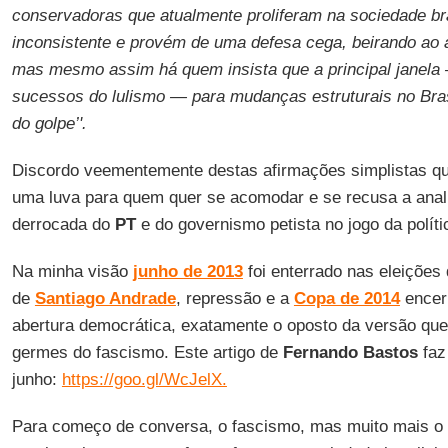
conservadoras que atualmente proliferam na sociedade bras
inconsistente e provém de uma defesa cega, beirando ao 
mas mesmo assim há quem insista que a principal janela 
sucessos do lulismo — para mudanças estruturais no Bras
do golpe’'.
Discordo veementemente destas afirmações simplistas q
uma luva para quem quer se acomodar e se recusa a anali
derrocada do
PT
e do governismo petista no jogo da políti
Na minha visão
junho de 2013
foi enterrado nas eleições
de
Santiago Andrade
, repressão e a
Copa de 2014
encer
abertura democrática, exatamente o oposto da versão que 
germes do fascismo. Este artigo de
Fernando Bastos
faz
junho:
https://goo.gl/WcJelX.
Para começo de conversa, o fascismo, mas muito mais o