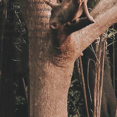
manifestações de
junho de
uer auto-crítica e assumir
oltar triunfante à oposição
ibuíssem a ele coisas pelas
contestar pois está morto.
sso. Outras narrativas