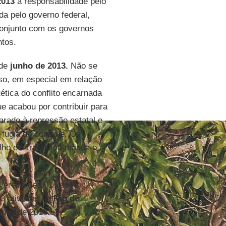
2013
a responsabilidade pelo
a pelo governo federal,
onjunto com os governos
ntos.
 de
junho de 2013.
Não se
sso, em especial em relação
ética do conflito encarnada
e acabou por contribuir para
arado à repressão estatal e
fugia do controle. Os
lho central como manda o
ereiro de 2014 esse
3 ativistas no
Rio de
unho de 2013.