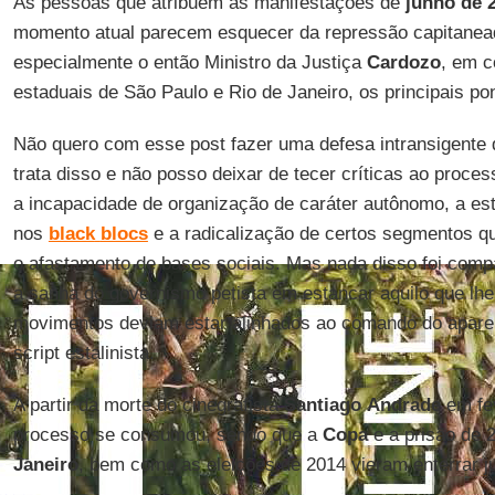
As pessoas que atribuem às manifestações de
junho de 
momento atual parecem esquecer da repressão capitanead
especialmente o então Ministro da Justiça
Cardozo
, em c
estaduais de São Paulo e Rio de Janeiro, os principais po
Não quero com esse post fazer uma defesa intransigente
trata disso e não posso deixar de tecer críticas ao proce
a incapacidade de organização de caráter autônomo, a est
nos
black
blocs
e a radicalização de certos segmentos qu
o afastamento de bases sociais. Mas nada disso foi comp
a sanha do governismo petista em estancar aquilo que lhe 
movimentos deviam estar alinhados ao comando do apare
script estalinista.
A partir da morte do cinegrafista
Santiago
Andrade
em fev
processo se consumou, sendo que a
Copa
e a prisão de 2
Janeiro
, bem como as eleições de 2014 vieram enterrar j