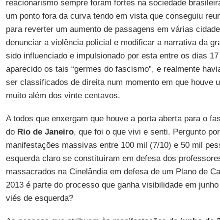
reacionarismo sempre foram fortes na sociedade brasileir
um ponto fora da curva tendo em vista que conseguiu reuni
para reverter um aumento de passagens em várias cidades 
denunciar a violência policial e modificar a narrativa da g
sido influenciado e impulsionado por esta entre os dias 17
aparecido os tais “germes do fascismo”, e realmente ha
ser classificados de direita num momento em que houve 
muito além dos vinte centavos.
A todos que enxergam que houve a porta aberta para o fa
do
Rio de Janeiro
, que foi o que vivi e senti. Pergunto po
manifestações massivas entre 100 mil (7/10) e 50 mil pe
esquerda claro se constituíram em defesa dos professor
massacrados na Cinelândia em defesa de um Plano de Car
2013 é parte do processo que ganha visibilidade em junho
viés de esquerda?