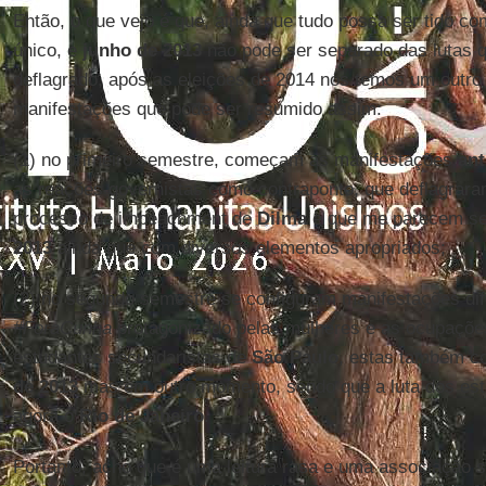
Então, o que vejo é que, ainda que tudo possa ser tido c
único, e
junho de 2013
não pode ser separado das lutas q
deflagrado, após as eleições de 2014 nós temos um out
manifestações que pode ser resumido assim:
(1) no primeiro semestre, começam as manifestações
ant
as reações governistas como contraponto, que deflagrara
processo de impeachment de
Dilma
e que me parecem se
2013
ainda que com diversos elementos apropriados;
(2) no segundo semestre se configuram manifestações di
#ForaCunha
protagonizado pelas mulheres e as ocupaçõe
estudantes secundaristas de
São Paulo
, estas também c
de 2013
mas em outro momento, sendo que a luta dos es
agora o
Rio de Janeiro
.
Portanto, acho que é uma leitura rasa e uma associação sim