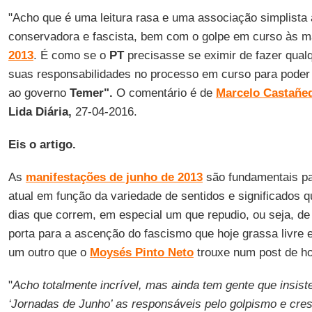
"Acho que é uma leitura rasa e uma associação simplista a
conservadora e fascista, bem com o golpe em curso às 
2013
. É como se o
PT
precisasse se eximir de fazer qualq
suas responsabilidades no processo em curso para poder v
ao governo
Temer".
O comentário é de
Marcelo
Castañe
Lida Diária,
27-04-2016.
Eis o artigo.
As
manifestações de junho de 2013
são fundamentais p
atual em função da variedade de sentidos e significados q
dias que correm, em especial um que repudio, ou seja, de
porta para a ascenção do fascismo que hoje grassa livre e
um outro que o
Moysés Pinto Neto
trouxe num post de ho
"
Acho totalmente incrível, mas ainda tem gente que insist
‘Jornadas de Junho’ as responsáveis pelo golpismo e cre