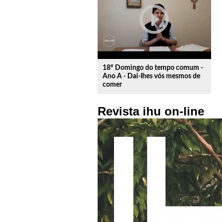
play_circle_outline
18º Domingo do tempo comum -
Ano A - Dai-lhes vós mesmos de
comer
Revista ihu on-line