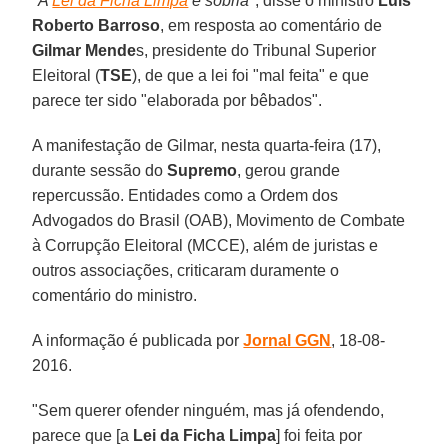
"
A
Lei da Ficha Limpa
é sóbria
", disse o ministro
Luis
Roberto Barroso
, em resposta ao comentário de
Gilmar Mende
s, presidente do Tribunal Superior
Eleitoral (
TSE
), de que a lei foi "mal feita" e que
parece ter sido "elaborada por bêbados".
A manifestação de Gilmar, nesta quarta-feira (17),
durante sessão do
Supremo
, gerou grande
repercussão. Entidades como a Ordem dos
Advogados do Brasil (OAB), Movimento de Combate
à Corrupção Eleitoral (MCCE), além de juristas e
outros associações, criticaram duramente o
comentário do ministro.
A informação é publicada por
Jornal GGN
, 18-08-
2016.
"Sem querer ofender ninguém, mas já ofendendo,
parece que [a
Lei da Ficha Limpa
] foi feita por