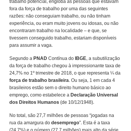
trabalho potencial, engloba as pessoas que estavam
fora da força de trabalho por uma das seguintes
razões: não conseguiam trabalho, ou não tinham
experiência, ou eram muito jovens ou idosas, ou não
encontraram trabalho na localidade – e que, se
tivessem conseguido trabalho, estariam disponíveis
para assumir a vaga.
Segundo a
PNAD
Contínua do
IBGE
, a subutilização
da força de trabalho chegou à impressionante taxa de
24,7% no 1º trimestre de 2018, o que representa ¼ da
força de trabalho brasileira
. Ou seja, 1 em cada 4
brasileiros estão sem o direito humano básico ao
emprego, como estabelece a
Declaração Universal
dos Direitos Humanos
(de 10/12/1948).
No total, são 27,7 milhões de pessoas “jogadas na
rua da amargura do
desemprego
”. Esta é a taxa
(24,7%) e o número (27,7 milhões) mais alto da série