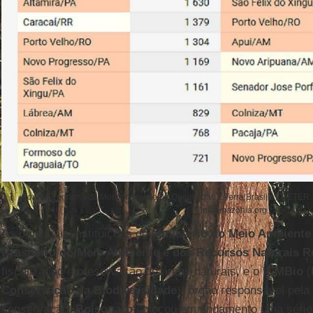
Fonte: Programa de Monitoramento de Queimadas e Terra Brasilis - DETER 
infoamazonia.org.
As principais instituições do
Ministério do Meio Ambiente
Brasileiro do Meio Ambiente e dos Recursos Naturais 
fiscalização e preservação de áreas naturais, e o
ICMBio
(
Conservação da Biodiversidade
), órgão responsável pela
conservação.
Bolsonaro
colocou em andamento uma série