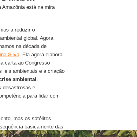
a Amazônia está na mira
mos a reduzir o
mbiental global. Agora
nhamos na década de
ina Silva
. Ela agora elabora
ma carta ao Congresso
 leis ambientais e a criação
crise ambiental
.
as desastrosas e
ompetência para lidar com
ento, mas os satélites
nsequência basicamente das
al de terras na Amazônia