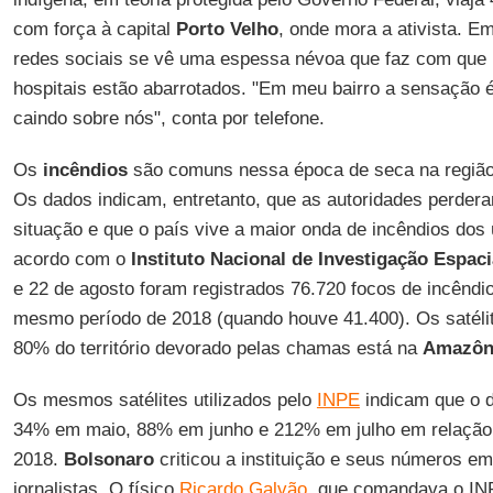
com força à capital
Porto
Velho
, onde mora a ativista. E
redes sociais se vê uma espessa névoa que faz com que 
hospitais estão abarrotados. "Em meu bairro a sensação 
caindo sobre nós", conta por telefone.
Os
incêndios
são comuns nessa época de seca na região
Os dados indicam, entretanto, que as autoridades perdera
situação e que o país vive a maior onda de incêndios dos 
acordo com o
Instituto Nacional de Investigação Espaci
e 22 de agosto foram registrados 76.720 focos de incênd
mesmo período de 2018 (quando houve 41.400). Os satél
80% do território devorado pelas chamas está na
Amazôn
Os mesmos satélites utilizados pelo
INPE
indicam que o 
34% em maio, 88% em junho e 212% em julho em relaçã
2018.
Bolsonaro
criticou a instituição e seus números 
jornalistas. O físico
Ricardo Galvão
, que comandava o IN