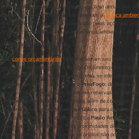
responsabilidades desses órgãos que, como denunciam ambi
aliança de oito ex-ministros, desmantelam a
política ambien
desmatamento, mas nunca incentivado pelas ações do própr
Ambiente, que desmantelou a governança ambiental", diz
M
Cortes do Orçamento
Os
cortes orçamentários
também tiveram seu efeito. A pr
incêndios perderam 38,4% de seu Orçamento com o conti
"Os cortes não começaram agora, mas se intensificara
desmontados programas como o
PrevFogo
, do
Ibama
. E
para combater grandes incêndios em reservas do
Institu
incêndios florestais
sem controle, além de coordenar as
Federal
junto com o
Ministério
Público
para coibir as
qu
reduzido ao mínimo", explica o físico
Paulo
Artaxo
. A ati
ilustra as consequências: "Nas proximidades de
Porto Ve
controlando os incêndios. Mas os órgãos não possuem mei