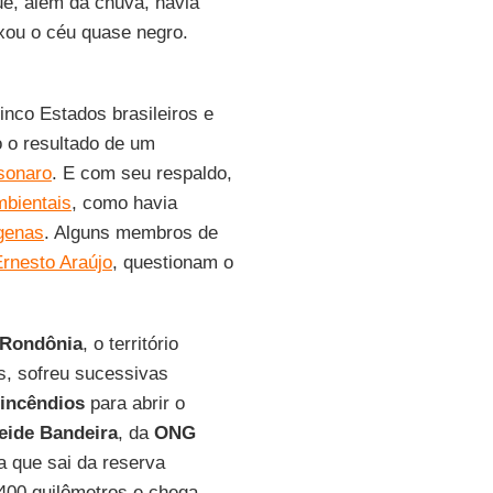
ue, além da chuva, havia
ixou o céu quase negro.
inco Estados brasileiros e
o o resultado de um
lsonaro
. E com seu respaldo,
mbientais
, como havia
genas
. Alguns membros de
rnesto Araújo
, questionam o
Rondônia
, o território
, sofreu sucessivas
incêndios
para abrir o
eide
Bandeira
, da
ONG
a que sai da reserva
 400 quilômetros e chega