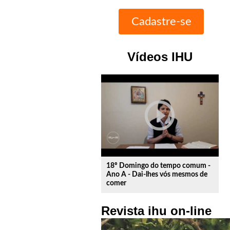
Vídeos IHU
play_circle_outline
18º Domingo do tempo comum -
Ano A - Dai-lhes vós mesmos de
comer
Revista ihu on-line