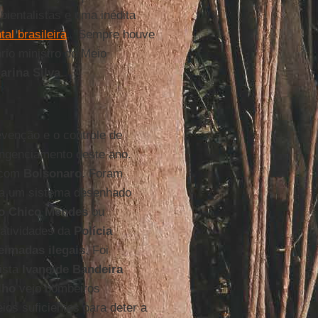
entalistas e uma inédita
tal brasileira
. "Sempre houve
io ministro do Meio
arina
Silva
.
evenção e o controle de
ngenciamento deste ano.
m com
Bolsonaro
. Foram
ra um sistema desenhado
to Chico Mendes
ou
 atividades da
Polícia
eimadas ilegais
. Foi
vista
Ivaneide Bandeira
lho
vejo bombeiros
os suficientes para deter a