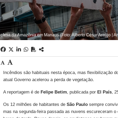
defesa da Amazônia em Manaus (Foto: Alberto César Araújo | A
Incêndios são habituais nesta época, mas flexibilização d
atual Governo acelerou a perda de vegetação.
A reportagem é de
Felipe Betim
, publicada por
El
País
, 2
Os 12 milhões de habitantes de
São Paulo
sempre conviv
mas na segunda-feira passada as nuvens escureceram o cé