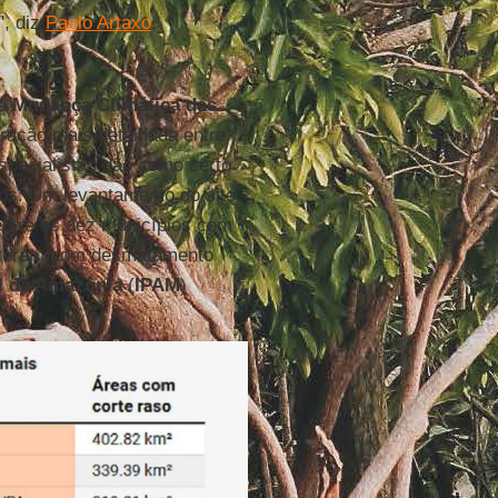
", diz
Paulo Artaxo
,
a Mudança Climática das
aração mais detalhada entre
specialistas dão como certo
os. Um levantamento do site
entre os dez municípios com
ofreram com desmatamento
al da Amazônia
(
IPAM
)