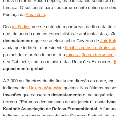
horas da tarde. Pouco depois, os paulistanos souberam q
fumaça. O suficiente para causar um efeito óptico que de
Fumaça da
Amazônia
.
Dos
incêndios
que se estendem por áreas de floresta de c
que, de acordo com os especialistas e ambientalistas, sã
desmatamento
que se acelera sob o Governo de
Jair Bo
ainda que indireto: o presidente
flexibilizou os controles a
prometido, e pretende permitir a
mineração em terras indí
seu Gabinete, como o ministro das Relações Exteriores,
E
aquecimento global
.
A 3.000 quilômetros de distância em direção ao norte, em
indígena dos
Uru-eu-Wau-Wau
queima. Nos últimos meses
invasões
que causaram
desmatamento
e, na sequência,
terreno. "Estamos denunciando desde janeiro", conta
Ivan
Kanindé Associação de Defesa Etnoambiental
. A fumaç
indígena, em teoria protegida pelo Governo Federal, viaja