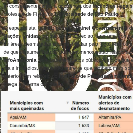
e, consequentemente, a ocorrência dos
incêndios ilegais
professor de Física da
Universidade de São Paulo
.
O especialista, que fez parte do
Painel Governamental d
Nações Unidas
, diz que ainda é preciso fazer uma comp
as áreas desmatadas e as destruídas pelo fogo. Mas os e
de que os aumentos dos dois fenômenos estão relacionad
InfoAmazonia
, com base em dados públicos, indica que 
mais incêndios, sete estão entre os que também mais s
anterior.
Um relatório do
Instituto de Pesquisa Ambient
chega à mesma conclusão.