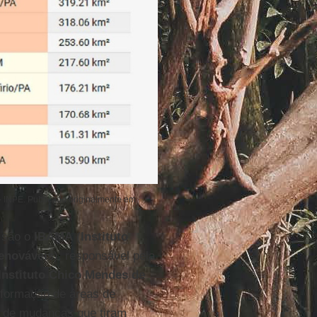
- INPE. Publicado originalmente em
são o
IBAMA
(
Instituto
Renováveis
), responsável pela
Instituto Chico Mendes de
 formação de áreas de
 de mudanças que tiram