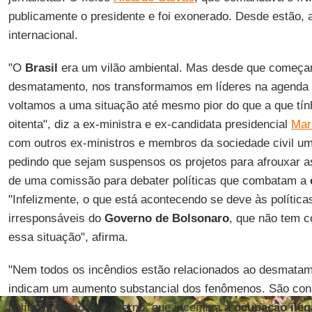
publicamente o presidente e foi exonerado. Desde estão, 
internacional.
"O
Brasil
era um vilão ambiental. Mas desde que começa
desmatamento, nos transformamos em líderes na agenda a
voltamos a uma situação até mesmo pior do que a que tí
oitenta", diz a ex-ministra e ex-candidata presidencial
Mar
com outros ex-ministros e membros da sociedade civil u
pedindo que sejam suspensos os projetos para afrouxar as
de uma comissão para debater políticas que combatam a
"Infelizmente, o que está acontecendo se deve às polític
irresponsáveis do
Governo de
Bolsonaro
, que não tem c
essa situação", afirma.
"Nem todos os incêndios estão relacionados ao desmatam
indicam um aumento substancial dos fenômenos. São co
políticas do novo Governo, que incentiva a
ocupação ileg