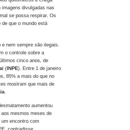
m imagens divulgadas nas
mal se possa respirar. Os
é de que o mundo está
 e nem sempre são ilegais.
m o controle sobre a
últimos cinco anos, de
a
l (
INPE
). Entre 1 de janeiro
ios, 85% a mais do que no
ites mostram que mais de
ia
.
desmatamento aumentou
o aos mesmos meses de
em um encontro com
PE, contradisse