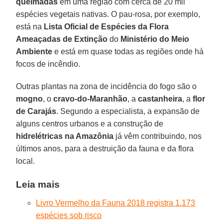
queimadas
em uma região com cerca de 20 mil
espécies vegetais nativas. O pau-rosa, por exemplo,
está na
Lista Oficial de Espécies da Flora
Ameaçadas de Extinção
do
Ministério do Meio
Ambiente
e está em quase todas as regiões onde há
focos de incêndio.
Outras plantas na zona de incidência do fogo são o
mogno
, o
cravo-do-Maranhão
, a
castanheira
, a
flor
de Carajás
. Segundo a especialista, a expansão de
alguns centros urbanos e a construção de
hidrelétricas na Amazônia
já vêm contribuindo, nos
últimos anos, para a destruição da fauna e da flora
local.
Leia mais
Livro Vermelho da Fauna 2018 registra 1.173
espécies sob risco