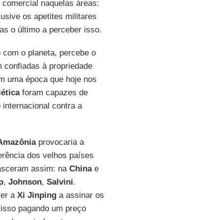
 comercial naquelas áreas:
usive os apetites militares
s o último a perceber isso.
 com o planeta, percebe o
m confiadas à propriedade
Em uma época que hoje nos
ética
foram capazes de
internacional contra a
 Amazônia
provocaria a
gerência dos velhos países
sceram assim: na
China
e
p
,
Johnson
,
Salvini
.
cer a
Xi Jinping
a assinar os
 isso pagando um preço