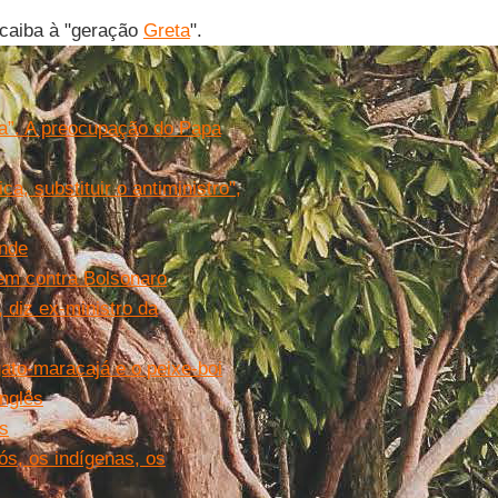
 caiba à "geração
Greta
".
eta”. A preocupação do Papa
a, substituir o antiministro",
onde
em contra Bolsonaro
 diz ex-ministro da
to-maracajá e o peixe-boi
inglês
s
ós, os indígenas, os