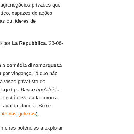
 agronegócios privados que
tico, capazes de ações
as ou líderes de
do por
La Repubblica
, 23-08-
m a
comédia dinamarquesa
e
por vingança, já que não
 a visão privatista do
jogo tipo
Banco Imobiliário
,
o está devastada como a
utada do planeta. Sofre
nto das geleiras
).
rimeiras potências a explorar