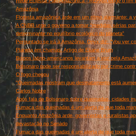
Rede Eclesial Pan-Amazônica - REPAM exige o fim d
Amazônia
Floresta amazônica arde em um ritmo alarmante: a 
A CNBB urge o governo a tomar “medidas sérias par
determinante no equilíbrio ecológico do planeta”
Perguntado se irá à Amazônia, Onyx diz: "Vou ver co
Planeta em chamas. Artigo de Eliane Brum
Bispos latino-americanos levantam a voz pela Amaz
Bolsonaro pode ser responsabilizado por crime cont
O fogo chegou
"Queimadas mostram que desmatamento está aument
Carlos Nobre
Após fala de Bolsonaro sobre queimadas, cidades m
Fumaça das queimadas é um alerta de que toda mani
Enquanto Amazônia arde, governistas e ruralistas a
devastação no Senado
Fumaça das queimadas é um alerta de que toda mani