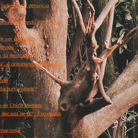
 indígenas", denuncia
stemas do mundo estão cada
e ser protegida
os nós
 da destruição
eta”. A preocupação do Papa
onde
 da humanidade?
lha de Chico Mendes
 década de 80”. Entrevista
rnacional