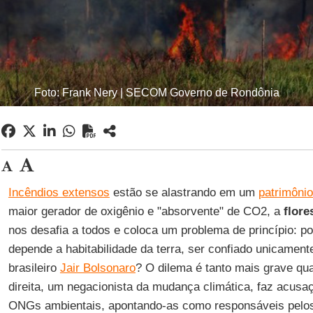
Foto: Frank Nery | SECOM Governo de Rondônia
Incêndios extensos
estão se alastrando em um
patrimôni
maior gerador de oxigênio e "absorvente" de CO2, a
flore
nos desafia a todos e coloca um problema de princípio: po
depende a habitabilidade da terra, ser confiado unicament
brasileiro
Jair Bolsonaro
? O dilema é tanto mais grave qua
direita, um negacionista da mudança climática, faz acusa
ONGs ambientais, apontando-as como responsáveis pelos