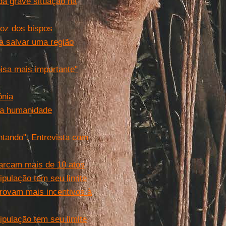
a grave situação na
voz dos bispos
a salvar uma região
isa mais importante"
ônia
ra humanidade
ando". Entrevista com
arcam mais de 10 atos
pulação tem seu limite
provam mais incentivos à
pulação tem seu limite