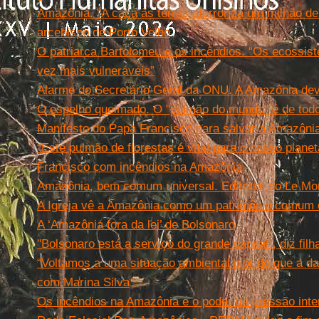
Amazônia. "A caça às terras aterroriza um milhão de
arcebispo de Porto Velho
O patriarca Bartolomeu e os incêndios. “Os ecossi
vez mais vulneráveis”
Alarme do Secretário Geral da ONU. A Amazônia dev
O espelho queimado. O "pulmão do mundo" é de tod
Manifesto do Papa Francisco para salvar a Amazônia
“Este pulmão de florestas é vital para o nosso plan
Francisco com incêndios na Amazônia
Amazônia, bem comum universal. Editorial do Le M
A Igreja vê a Amazônia como um patrimônio comum
A ‘Amazônia fora da lei’ de Bolsonaro
"Bolsonaro está a serviço do grande capital", diz fi
“Voltamos a uma situação ambiental pior do que a da
com Marina Silva
Os incêndios na Amazônia e o poder da pressão inte