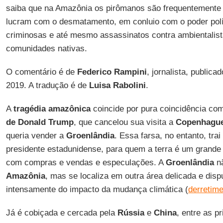
saiba que na Amazônia os pirômanos são frequentemente
lucram com o desmatamento, em conluio com o poder polí
criminosas e até mesmo assassinatos contra ambientalist
comunidades nativas.
O comentário é de
Federico Rampini
, jornalista, publica
2019. A tradução é de
Luisa Rabolini
.
A
tragédia amazônica
coincide por pura coincidência co
de Donald Trump
, que cancelou sua visita a
Copenhagu
queria vender a
Groenlândia
. Essa farsa, no entanto, trai
presidente estadunidense, para quem a terra é um grande 
com compras e vendas e especulações. A
Groenlândia
nã
Amazônia
, mas se localiza em outra área delicada e disp
intensamente do impacto da mudança climática (
derretime
Já é cobiçada e cercada pela
Rússia
e
China
, entre as p