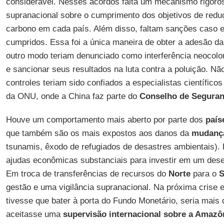
considerável. Nesses acordos falta um mecanismo rigoros
supranacional sobre o cumprimento dos objetivos de red
carbono em cada país. Além disso, faltam sanções caso e
cumpridos. Essa foi a única maneira de obter a adesão d
outro modo teriam denunciado como interferência neocoloni
e sancionar seus resultados na luta contra a poluição. Nã
controles teriam sido confiados a especialistas científico
da ONU, onde a China faz parte do
Conselho de Segura
Houve um comportamento mais aberto por parte dos
país
que também são os mais expostos aos danos da
mudança
tsunamis, êxodo de refugiados de desastres ambientais)
ajudas econômicas substanciais para investir em um dese
Em troca de transferências de recursos do
Norte
para o
S
gestão e uma vigilância supranacional. Na próxima crise
tivesse que bater à porta do Fundo Monetário, seria mais 
aceitasse uma
supervisão internacional sobre a Amazô