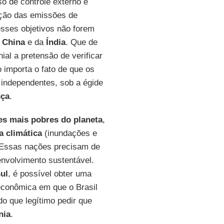
o de controle externo e
ução das emissões de
sses objetivos não forem
a
China
e da
Índia
. Que de
al a pretensão de verificar
o importa o fato de que os
s independentes, sob a égide
nça
.
es mais pobres do planeta
,
 climática
(inundações e
. Essas nações precisam de
nvolvimento sustentável.
ul
, é possível obter uma
 econômica em que o Brasil
do que legítimo pedir que
nia
.