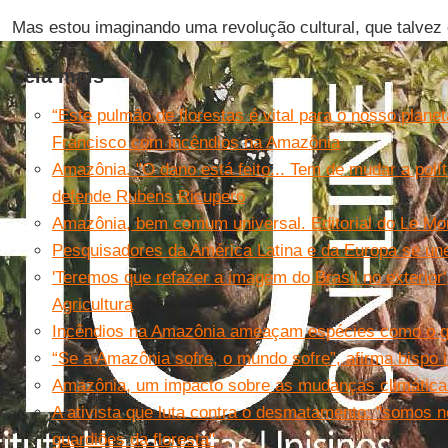
Mas estou imaginando uma revolução cultural, que talvez
Leia mais
“Este pulmão de florestas é vital para o nosso plan
Francisco com incêndios na Amazônia
Amazônia. "O dano está feito... Tem de mudar a polític
defende Rubens Ricupero
Amazônia, bem comum universal. Editorial do Le M
Pesquisadores da América Latina e da Europa se un
'Teremos que refazer a imagem do Brasil no exterior',
Agricultura
Incêndios na Amazônia ameaçam espécies como o ga
“Se a Amazônia sofre, o mundo sofre”, afirma bispo 
Amazônia, um impacto sobre as mudanças climática
A ativista que luta contra o desmatamento: "somos n
guardiões da floresta"