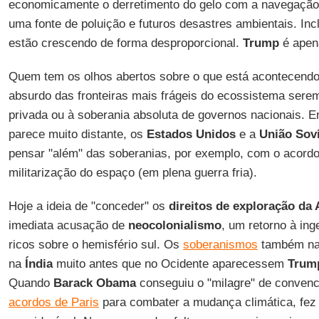
economicamente o derretimento do gelo com a navegação
uma fonte de poluição e futuros desastres ambientais. Incl
estão crescendo de forma desproporcional.
Trump
é apena
Quem tem os olhos abertos sobre o que está acontecendo
absurdo das fronteiras mais frágeis do ecossistema sere
privada ou à soberania absoluta de governos nacionais. 
parece muito distante, os
Estados Unidos
e a
União Sovi
pensar "além" das soberanias, por exemplo, com o acordo 
militarização do espaço (em plena guerra fria).
Hoje a ideia de "conceder" os
direitos de exploração da
imediata acusação de
neocolonialismo
, um retorno à in
ricos sobre o hemisfério sul. Os
soberanismos
também na
na
Índia
muito antes que no Ocidente aparecessem
Trum
Quando
Barack Obama
conseguiu o "milagre" de conven
acordos de Paris
para combater a mudança climática, fez