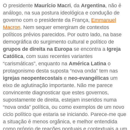
O presidente
Maurício Macri
, da
Argentina
, não é
análogo, na sua postura ideológica e condução de
governo com o presidente da França,
Emmanuel
Macron
. Nem sequer emergiram de contextos
políticos prévios parecidos. Por outro lado, na base
demográfica do surgimento cultural e político de
grupos de direita na Europa
se encontra a
Igreja
Católica
, com suas recentes variantes
“carismáticas”, enquanto na
América Latina
o
protagonismo desta suposta “nova onda” tem nas
igrejas neopentecostais
e
neo-evangélicas
um
eixo de aglutinação importante. Não me parece
convincente diagnosticar que estes governos,
supostamente de direita, estejam inseridos numa
“nova onda” política, ou como exemplos de um novo
ciclo político que estaria se iniciando. Parece-me que
a situação é menos orgânica, e melhor entendida
como próprio de reações pontuais e contextuais a um