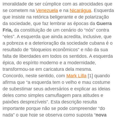
imoralidade de ser cúmplice com as atrocidades que
se cometem na
Venezuela
e na
Nicarágua
. Esquerda
que insiste na retórica beligerante e de polarização
da sociedade, que faz lembrar as épocas da
Guerra
Fria,
da constituição de um cenário do “nós” contra
“eles”. A esquerda que ainda acredita, inclusive, que
a pobreza e a deterioração da sociedade cubana é o
resultado de “bloqueios econômicos” e não da sua
falta de liberdades em todos os sentidos. A esquerda
épica, do espírito moderno e a modernidade,
transformou-se em caricatura dela mesma.
Concordo, neste sentido, com
Mark Lilla
[1] quando
afirma que “a esquerda tem o velho e mau costume
de subestimar seus adversários e explicar as ideias
deles como simples camuflagem para atitudes e
paixões desprezíveis”. Esta descrição resulta
importante porque não se pode compreender “do
nada” o que hoje se observa como suposta “
nova