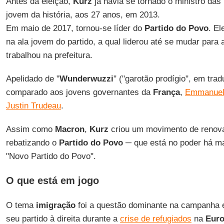
Antes da eleição,
Kurz
já havia se tornado o ministro das
jovem da história, aos 27 anos, em 2013.
Em maio de 2017, tornou-se líder do
Partido do Povo
. El
na ala jovem do partido, a qual liderou até se mudar para 
trabalhou na prefeitura.
Apelidado de "
Wunderwuzzi
" ("garotão prodígio", em trad
comparado aos jovens governantes da
França
,
Emmanuel
Justin Trudeau
.
Assim como
Macron
,
Kurz
criou um movimento de renova
rebatizando o
Partido do Povo
─ que está no poder há m
"Novo Partido do Povo".
O que está em jogo
O tema
imigração
foi a questão dominante na campanha e
seu partido à direita durante a
crise de refugiados
na
Eur