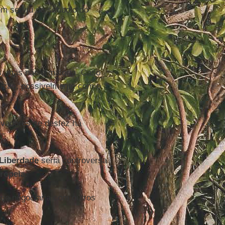
ém serviu de símbolo do
s, mas não a maioria. Caso
lizão, possivelmente com o
rvadores se desfez há
 Liberdade
seria controversa
ropeia
.
que negociaria com outros