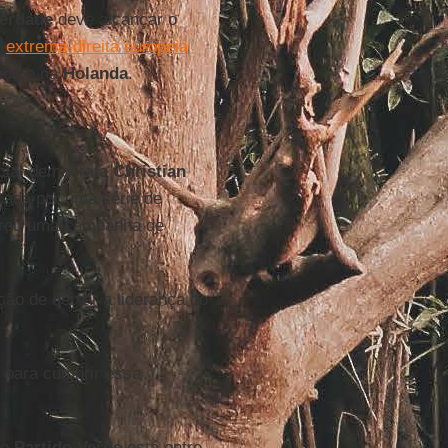
berdade
deve alcançar o
a
extrema-direita europeia
nça
e na
Holanda
.
ocial-democrata
Christian
ada por uma série de
derou uma campanha de
ção de deixar a liderança do
s para cumprir essa
 o
Partido Verde
está entre