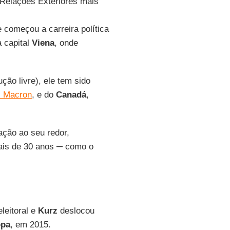
 Relações Exteriores mais
e começou a carreira política
a capital
Viena
, onde
ução livre), ele tem sido
 Macron
, e do
Canadá
,
ção ao seu redor,
ais de 30 anos ─ como o
leitoral e
Kurz
deslocou
opa
, em 2015.