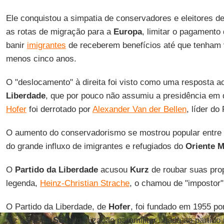
Ele conquistou a simpatia de conservadores e eleitores de
as rotas de migração para a
Europa
, limitar o pagamento
banir
imigrantes
de receberem benefícios até que tenham 
menos cinco anos.
O "deslocamento" à direita foi visto como uma resposta 
Liberdade
, que por pouco não assumiu a presidência e
Hofer
foi derrotado por
Alexander Van der Bellen
, líder do
O aumento do conservadorismo se mostrou popular entre e
do grande influxo de imigrantes e refugiados do
Oriente 
O
Partido da Liberdade
acusou
Kurz
de roubar suas pro
legenda,
Heinz-Christian Strache
, o chamou de "impostor"
O Partido da Liberdade, de
Hofer
, foi fundado em 1955 po
fez parte da
SS
, organização paramilitar ligada ao partido