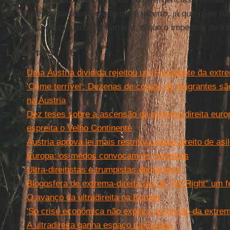
os pequenos partidos cujo futuro é incerto, já que pode n
exigidos pela cláusula de barreira, o que o impediria de in
Leia mais
Uma Áustria dividida rejeitou um Presidente da extre
'Crime terrível': Dezenas de corpos de imigrantes 
na Áustria
Dez teses sobre a ascensão da extrema direita euro
espreita o Velho Continente
Áustria aprova lei mais restritiva sobre direito de asi
Europa: os medos convocam os monstros
Ultra-direitistas e trumpistas declarados
Blogosfera de extrema-direita faz da "Alt-Right" um 
O avanço da ultradireita na Europa
'Só crise econômica não explica ascensão da extrema
A ultradireita ganha espaço na Europa