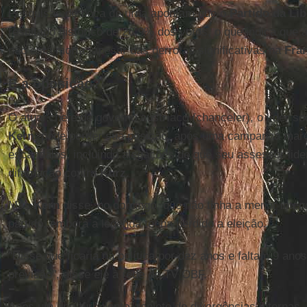
Pesquisas de boca de urna apontam que o
Partido da Li
resultado histórico de 26,9% dos votos, o que indica que 
não está morta, apesar das derrotas significativas na
Fra
E a oposição?
O atual chefe de governo austríaco (chanceler), o líder s
Kern
, pode perder sua posição, após uma campanha marc
escândalos, incluindo alegações de que seu assessor li
difamação contra
Kurz
.
Mas
Kern
disse, no domingo, que não tinha a menor inten
partido, embora a legenda tenha perdido a eleição.
"Disse que ficaria na política por dez anos e faltam 9 ano
previsão", disse ele à rede de TV OBF.
Após um ano turbulento, repleto de divergências internas,