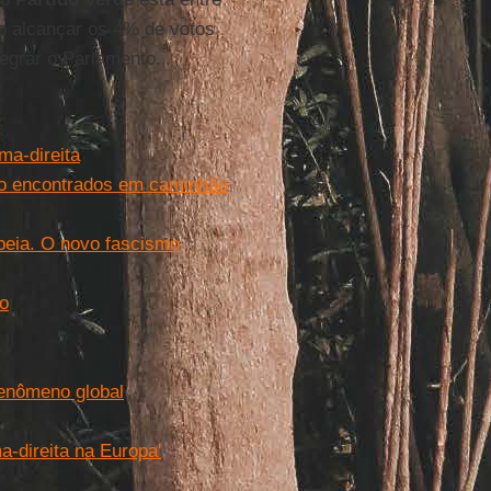
ão alcançar os 4% de votos
tegrar o Parlamento.
ma-direita
são encontrados em caminhão
peia. O novo fascismo
lo
fenômeno global
-direita na Europa'