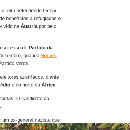
 direita defendendo fechar
 de benefícios a refugiados e
vivido na
Áustria
por pelo
ao sucesso do
Partido da
m dezembro, quando
Norbert
 Partido Verde.
leitores austríacos, diante
Médio
e do norte da
África
.
postas. O candidato da
.
r um ex-general nazista que
 nazista e a
Adolf Hitler
. O