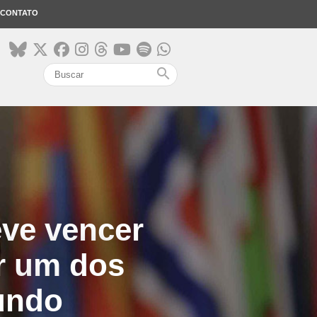
CONTATO
search
eve vencer
ar um dos
undo