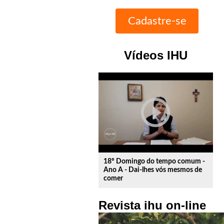
Vídeos IHU
play_circle_outline
18º Domingo do tempo comum -
Ano A - Dai-lhes vós mesmos de
comer
Revista ihu on-line