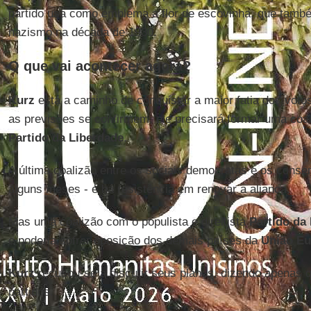
partido usa como emblema a flor de escovinha, que tamb
nazismo na década de 1930.
O que vai acontecer agora?
Kurz
está a caminho de conquistar a maior fatia dos voto
as previsões se confirmem, ele precisará formar uma coa
Partido da Liberdade
.
A última coalizão entre os sociais democratas e os conse
alguns meses - e há resistência em renovar a aliança.
Mas uma coalizão com o populista e direitista
Partido da
e poderia sofrer oposição dos demais países da
União Eu
Kurz
recusou-se a discutir seus planos, dizendo apenas 
partidos.