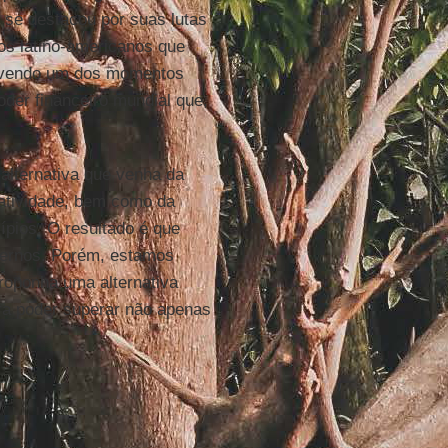
e se destacou por suas lutas
aos latino-americanos que
 vivendo um dos momentos
oder financeiro mundial que,
 alternativa que venha da
tatividade, bem como da
ípios. O resultado é que
vernos. Porém, estamos
proponha uma alternativa
ara poder superar não apenas