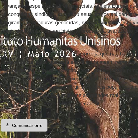
avançado respeito aos direitos sociais, aquela Europa qu
e conquistas sindicais, que abriu seus braços solidários 
fugiram das ditaduras genocidas, nota-se que hoje está
mais decadentes de sua história, produto da avareza do p
vê-se, não tem limites.
É doloroso pensar que esse é o futuro, já que não há uma
esquerda europeia, que está envelhecida e sem represen
social-democracia, que por não perder votos, perdeu princ
perderam os votos, os princípios e estão perdendo os go
certos de que será preciso surgir uma força popular que 
política e ideológica que apaixone as grandes maiorias p
essa crise, mas esta sociedade decadente.
⚠️
Comunicar erro