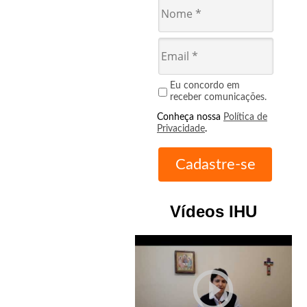
Eu concordo em
receber comunicações.
Conheça nossa
Política de
Privacidade
.
Vídeos IHU
play_circle_outline