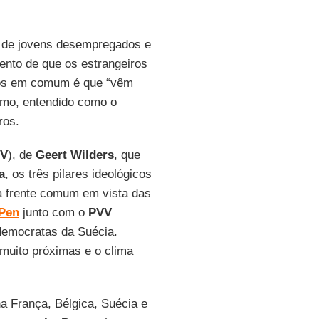
s de jovens desempregados e
ento de que os estrangeiros
xos em comum é que “vêm
ismo, entendido como o
ros.
V
), de
Geert Wilders
, que
a
, os três pilares ideológicos
a frente comum em vista das
 Pen
junto com o
PVV
democratas da Suécia.
 muito próximas e o clima
na França, Bélgica, Suécia e