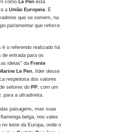
sim como
Le Pen
está
ra a
União Europeia
. É
rvadores que se somem, na
po parlamentar que reforce
é o referendo realizado há
 de entrada para os
 as ideias” da
Frente
Marine Le Pen
, líder desse
ica respeitosa dos valores
 de setores do
PP
, com um
v
, para a ultradireita.
o das paisagens, mas suas
flamenga belga, nos vales
o no leste da Europa, onde o