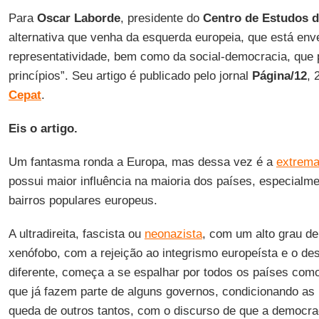
Para
Oscar Laborde
, presidente do
Centro de Estudos d
alternativa que venha da esquerda europeia, que está env
representatividade, bem como da social-democracia, que 
princípios”. Seu artigo é publicado pelo jornal
Página/12
, 
Cepat
.
Eis o artigo.
Um fantasma ronda a Europa, mas dessa vez é a
extrema 
possui maior influência na maioria dos países, especialm
bairros populares europeus.
A ultradireita, fascista ou
neonazista
, com um alto grau de
xenófobo, com a rejeição ao integrismo europeísta e o de
diferente, começa a se espalhar por todos os países com
que já fazem parte de alguns governos, condicionando as 
queda de outros tantos, com o discurso de que a democrac