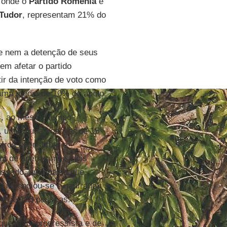
, onde o
Partido Romênia
e
 Tudor
, representam 21% do
ue nem a detenção de seus
em afetar o partido
tir da intenção de voto como
m uma média de 10% de apoio.
s, ao mesmo tempo
, uma aluna kosovar de 15
os de instituto e
am de apenas mais dois
assado, uma balsa que
a incendiou-se e naufragou
te de 133 pessoas.
e já foi progressista e de