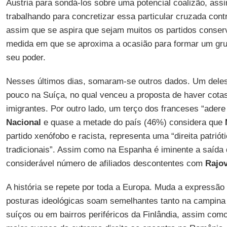
Áustria para sondá-los sobre uma potencial coalizão, as
trabalhando para concretizar essa particular cruzada cont
assim que se aspira que sejam muitos os partidos conse
medida em que se aproxima a ocasião para formar um gru
seu poder.
Nesses últimos dias, somaram-se outros dados. Um deles 
pouco na Suíça, no qual venceu a proposta de haver cotas
imigrantes. Por outro lado, um terço dos franceses “adere
Nacional
e quase a metade do país (46%) considera que
partido xenófobo e racista, representa uma “direita patriót
tradicionais”. Assim como na Espanha é iminente a saída
considerável número de afiliados descontentes com
Rajo
A história se repete por toda a Europa. Muda a expressã
posturas ideológicas soam semelhantes tanto na campina 
suíços ou em bairros periféricos da Finlândia, assim com