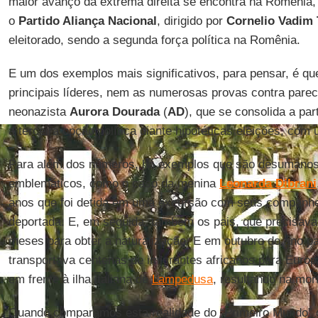
maior avanço da extrema direita se encontra na Romênia
o
Partido Aliança Nacional
, dirigido por
Cornelio Vadim
eleitorado, sendo a segunda força política na Romênia.
E um dos exemplos mais significativos, para pensar, é q
principais líderes, nem as numerosas provas contra parec
neonazista
Aurora Dourada
(
AD
), que se consolida a par
a terceira opção política diante hipotéticas eleições, co
Para além dos números, há exemplos que são desumano
emblemáticos, como o caso da menina
Leonarda Dibrani
anos que foi detida em uma excursão com seus companheir
deportada. E, em seguida, também os pais, que precisav
meses para obter a naturalização. E em outubro do ano p
transportava centenas de imigrantes africanos para Europ
em frente à ilha italiana de
Lampedusa
, resultando na mor
Quando comparamos esta realidade do “Primeiro Mundo” qu