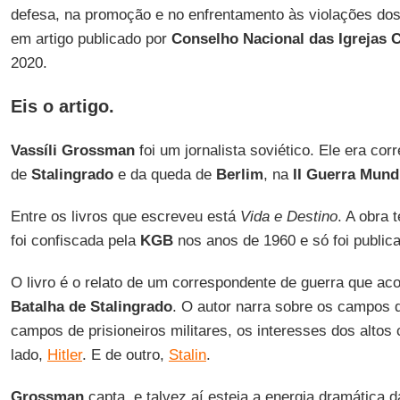
defesa, na promoção e no enfrentamento às violações dos
em artigo publicado por
Conselho Nacional das Igrejas 
2020.
Eis o artigo.
Vassíli Grossman
foi um jornalista soviético. Ele era co
de
Stalingrado
e da queda de
Berlim
, na
II Guerra Mund
Entre os livros que escreveu está
Vida e Destino
. A obra 
foi confiscada pela
KGB
nos anos de 1960 e só foi publi
O livro é o relato de um correspondente de guerra que aco
Batalha de Stalingrado
. O autor narra sobre os campos 
campos de prisioneiros militares, os interesses dos alto
lado,
Hitler
. E de outro,
Stalin
.
Grossman
capta, e talvez aí esteja a energia dramática da