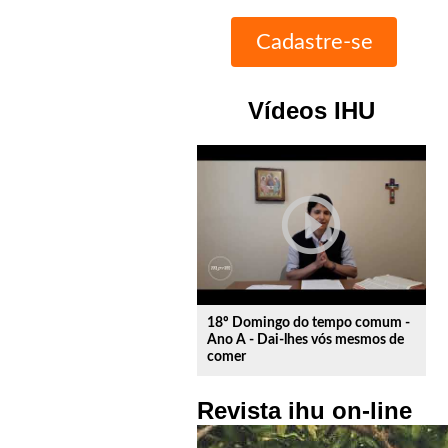
Vídeos IHU
play_circle_outline
18º Domingo do tempo comum -
Ano A - Dai-lhes vós mesmos de
comer
Revista ihu on-line