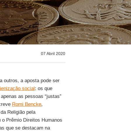
07 Abril 2020
ra outros, a aposta pode ser
ienização social
: os que
 apenas as pessoas “justas”
screve
Romi Bencke
,
da Religião pela
u o Prêmio Direitos Humanos
oas que se destacam na