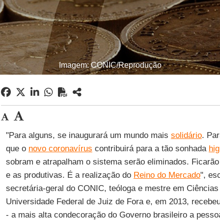
Imagem: CONIC/Reprodução
"Para alguns, se inaugurará um mundo mais
solidário
. Pa
que o
novo coronavírus
contribuirá para a tão sonhada
hig
sobram e atrapalham o sistema serão eliminados. Ficarão
e as produtivas. É a realização do
Reino do Mercado
", e
secretária-geral do CONIC, teóloga e mestre em Ciências 
Universidade Federal de Juiz de Fora e, em 2013, recebe
- a mais alta condecoração do Governo brasileiro a pess