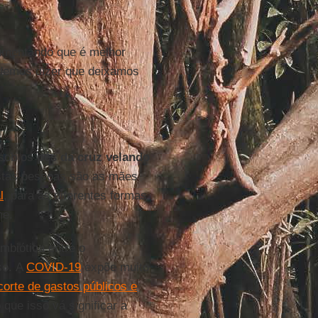
umentando que é melhor
odemos dizer que deixamos
 sob os
pés da cruz velando
stas pessoas são as mães
l
, para as diferentes formas
ome.
mbiótica entre o
so. A
COVID-19
expõe muito
corte de gastos públicos e
que isso vá significar a