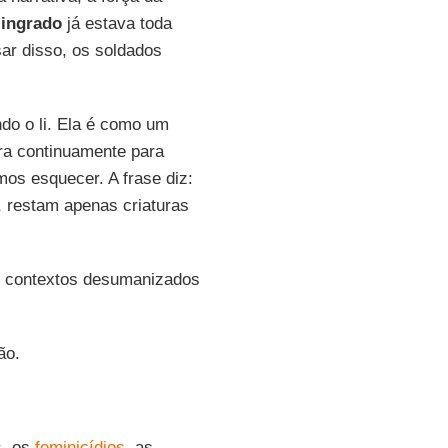
lingrado
já estava toda
sar disso, os soldados
ndo o li. Ela é como um
a continuamente para
os esquecer. A frase diz:
r, restam apenas criaturas
m contextos desumanizados
ão.
s
, os
feminicídios
, as