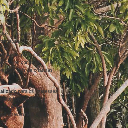
expiação da
culpa
e da
saltar, a fé cristã se oriente
r-se no lugar de Deus e
nsformação.
pulados para aliviar
os crimes contra a
mo um país de criaturas
talizado
para os interesses
sente hoje na política
aonde Deus é mero
ia e reverência a este