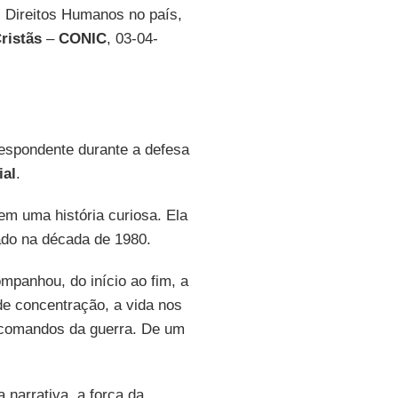
 Direitos Humanos no país,
Cristãs
–
CONIC
, 03-04-
rrespondente durante a defesa
ial
.
tem uma história curiosa. Ela
cado na década de 1980.
mpanhou, do início ao fim, a
de concentração, a vida nos
s comandos da guerra. De um
 narrativa, a força da