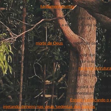
Este é o triunfo dos
fundamentalismos
.
Quando vemos altas autoridades e “pessoas do bem” arg
perder algumas vidas para que a economia seja salva, p
de existir.
Esta também é a
morte de Deus
. É a repetição da cruz.
Novamente, são algumas poucas as pessoas que ficarão
o Cristo
que está se esvaindo em medo, dor e solidão. E
que perderam seus filhos e filhas para o
racismo estrutura
de violência, para as execuções extra judiciais, para a f
Há bastante tempo chamamos a atenção para a relação si
fundamentalismo de mercado e o fundamentalismo religio
bem essa relação, quando vemos o
Estado justificando o 
injetando dinheiro nas veias sedentas dos bancos
, mesmo 