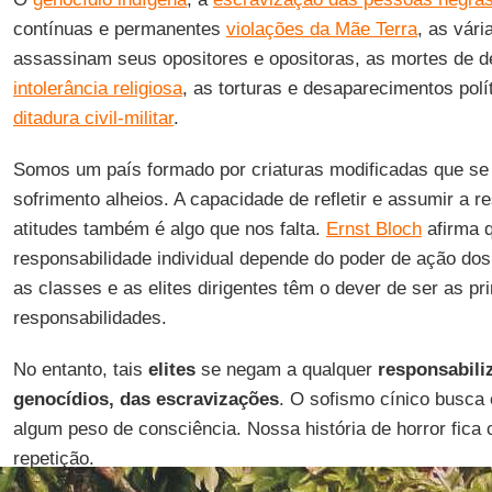
contínuas e permanentes
violações da Mãe Terra
, as vár
assassinam seus opositores e opositoras, as mortes de 
intolerância religiosa
, as torturas e desaparecimentos polí
ditadura civil-militar
.
Somos um país formado por criaturas modificadas que se
sofrimento alheios. A capacidade de refletir e assumir a r
atitudes também é algo que nos falta.
Ernst Bloch
afirma q
responsabilidade individual depende do poder de ação dos s
as classes e as elites dirigentes têm o dever de ser as p
responsabilidades.
No entanto, tais
elites
se negam a qualquer
responsabili
genocídios, das escravizações
. O sofismo cínico busca 
algum peso de consciência. Nossa história de horror fica
repetição.