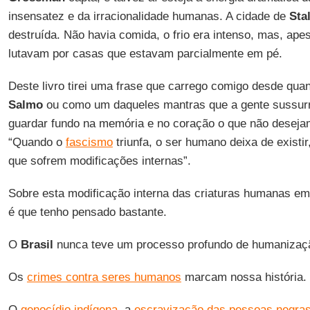
insensatez e da irracionalidade humanas. A cidade de
Sta
destruída. Não havia comida, o frio era intenso, mas, ape
lutavam por casas que estavam parcialmente em pé.
Deste livro tirei uma frase que carrego comigo desde qua
Salmo
ou como um daqueles mantras que a gente sussurr
guardar fundo na memória e no coração o que não desejam
“Quando o
fascismo
triunfa, o ser humano deixa de existi
que sofrem modificações internas”.
Sobre esta modificação interna das criaturas humanas e
é que tenho pensado bastante.
O
Brasil
nunca teve um processo profundo de humanizaç
Os
crimes contra seres humanos
marcam nossa história.
O
genocídio indígena
, a
escravização das pessoas negra