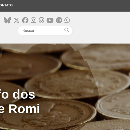
ONTATO
search
fo dos
de Romi