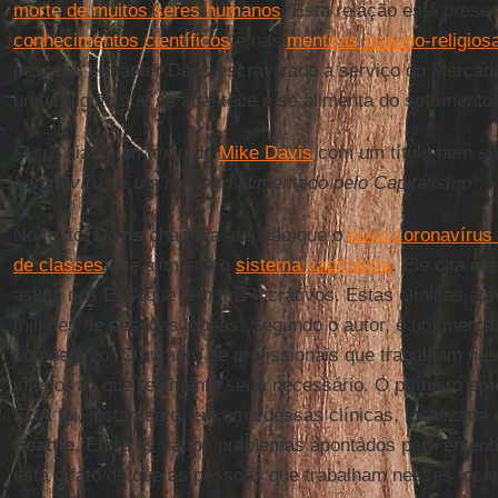
morte de muitos seres humanos
. Esta relação está prese
conhecimentos científicos
e nas
mentiras pseudo-religios
pessoas e manter Deus escravizado a serviço do Mercado
uma religião que se abastece e se alimenta do sofrimento
Outro dia, li um texto de
Mike Davis
com um título bem sug
coronavírus é um monstro alimentado pelo Capitalismo
”.
No texto,
Davis
chama a atenção que o
novo coronavírus
de classes
que alimenta o
sistema capitalista
. Ele cita o 
asilos nos EUA que têm fins lucrativos. Estas clínicas at
milhões de pessoas idosas. Segundo o autor, é um mercad
competitivo. O número de profissionais que trabalham nes
inferior ao que realmente seria necessário. O primeiro
epi
EUA
foi, justamente, em uma dessas clínicas, localizad
Seattle
. Entre os vários problemas apontados para entende
está o fato de que as pessoas que trabalham nesses loca