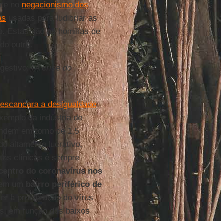
nte no
negacionismo dos
as
usadas para ludibriar as
. Estas são as homilias de
 do outro.
estivo: “
A crise do
 escancara a desigualdade
exemplo da indústria de
endem em torno de 1,5
o altamente lucrativo,
tas clínicas é sempre
centro do coronavírus nos
a em um
bairro periférico de
r a proliferação do vírus
is, em função dos baixos