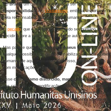
No
Brasil
, um caminho que tende a ser utilizado para a 
responsabilidade
é o
cristianismo
, embora, importante res
pela responsabilização dos erros humanos.
O
pecado
, que é a tentação eterna do ser humano, coloca
decidir sobre a vida e a morte, exige autorreflexão e tra
Mas parece que o
cristianismo e seus valores
foram mani
qualquer possibilidade de responsabilização pelos inúmer
humanidade aqui praticados. Com isso, permanecemos co
com modificações internas.
Esse
cristianismo distorcido, manipulado e instrumen
das criaturas com modificações internas, é o que está pre
brasileira. Trata-se de um cristianismo fundamentalista 
instrumento do mercado como ideal de Reino. Em obediênc
reino, valem todos os sacrifícios.