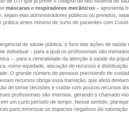
o de UTI que já prevê o colapso do seu sistema de saúd
omo
máscaras
e
respiradores
mecânicos
– apresenta tr
, sejam elas administradores públicos ou privados, seja
prática antes mesmo de surto de pacientes com Covid-1
rgencial de saúde pública, o foco das ações de saúde 
e individual – para a qual os profissionais são treinado
línica –, para a centralidade da atenção à saúde da popu
ca, como equidade, alocação de recursos e distribuição 
ade. O grande número de pessoas precisando de cuidado
esses recursos obriga essa transição, que afeta diretam
ão de tomar decisões e cuidar com poucos recursos dis
sses profissionais são imensos, gerando o chamado mor
em um curto período de tempo. Nesse sentido, planejar,
icas para minimizar os impactos negativos da saturação