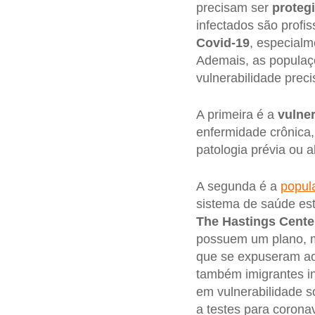
precisam ser
proteg
infectados são profi
Covid-19
, especial
Ademais, as populaç
vulnerabilidade prec
A primeira é a
vulner
enfermidade crônica,
patologia prévia ou a
A segunda é a
popul
sistema de saúde es
The Hastings Cente
possuem um plano, m
que se expuseram ao 
também imigrantes i
em vulnerabilidade 
a testes para corona