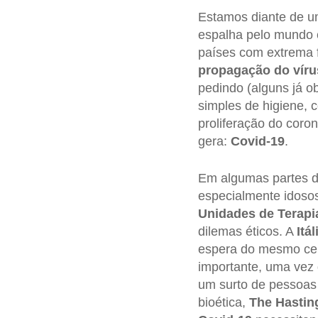
Estamos diante de 
espalha pelo mundo é
países com extrema f
propagação do víru
pedindo (alguns já o
simples de higiene, 
proliferação do coro
gera:
Covid-19
.
Em algumas partes d
especialmente idoso
Unidades de Terapia
dilemas éticos. A
Itál
espera do mesmo cen
importante, uma vez 
um surto de pessoas 
bioética,
The Hastin