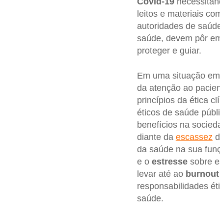
Covid-19
necessitand
leitos e materiais c
autoridades de saúde
saúde, devem pôr em 
proteger e guiar.
Em uma situação eme
da atenção ao pacient
princípios da ética c
éticos de saúde públi
benefícios na socied
diante da
escassez
d
da saúde na sua funç
e o
estresse
sobre e
levar até ao
burnout
responsabilidades ét
saúde.