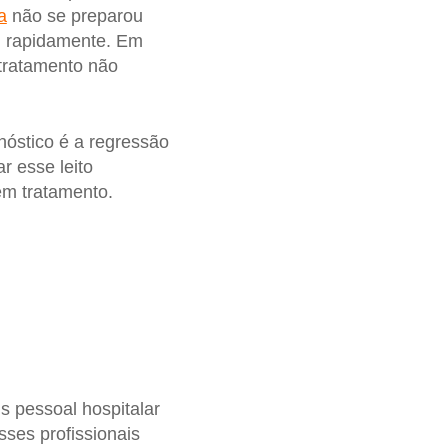
ia
não se preparou
u rapidamente. Em
 tratamento não
nóstico é a regressão
r esse leito
em tratamento.
s pessoal hospitalar
sses profissionais