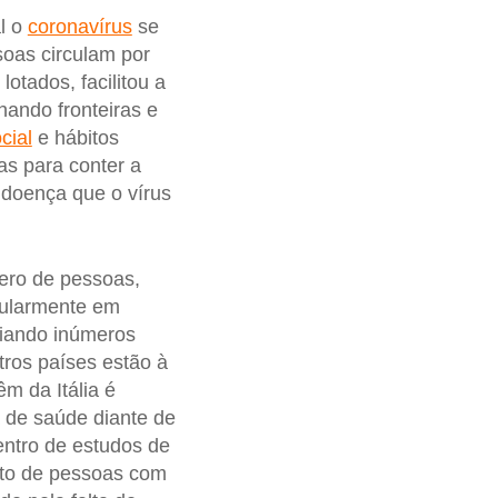
l o
coronavírus
se
oas circulam por
otados, facilitou a
hando fronteiras e
cial
e hábitos
s para conter a
 doença que o vírus
ero de pessoas,
cularmente em
riando inúmeros
tros países estão à
m da Itália é
 de saúde diante de
entro de estudos de
rto de pessoas com