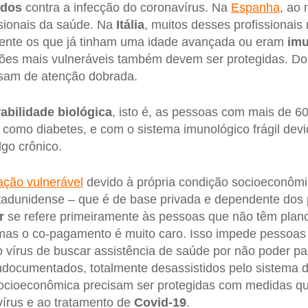
idos
contra a infecção do coronavírus. Na
Espanha
, ao
ssionais da saúde. Na
Itália
, muitos desses profissionais
mente os que já tinham uma idade avançada ou eram
imu
ões mais vulneráveis também devem ser protegidas. Doi
isam de atenção dobrada.
abilidade
biológica
, isto é, as pessoas com mais de 
 como diabetes, e com o sistema imunológico frágil dev
lgo crônico.
ação vulnerável
devido à própria condição socioeconômi
tadunidense – que é de base privada e dependente dos 
r
se refere primeiramente às pessoas que não têm plan
as o co-pagamento é muito caro. Isso impede pessoas
vírus de buscar assistência de saúde por não poder pag
ndocumentados, totalmente desassistidos pelo sistema 
socioeconômica precisam ser protegidas com medidas q
vírus e ao tratamento de
Covid-19
.