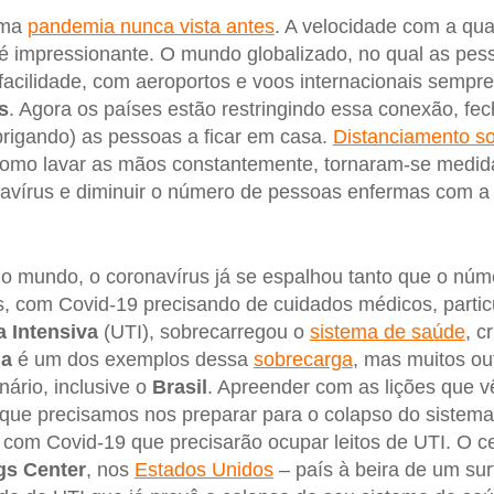
uma
pandemia nunca vista antes
. A velocidade com a qua
 impressionante. O mundo globalizado, no qual as pess
acilidade, com aeroportos e voos internacionais sempre l
s
. Agora os países estão restringindo essa conexão, fec
brigando) as pessoas a ficar em casa.
Distanciamento so
como lavar as mãos constantemente, tornaram-se medida
navírus e diminuir o número de pessoas enfermas com a
o mundo, o coronavírus já se espalhou tanto que o núm
s, com Covid-19 precisando de cuidados médicos, parti
 Intensiva
(UTI), sobrecarregou o
sistema de saúde
, c
ia
é um dos exemplos dessa
sobrecarga
, mas muitos ou
ário, inclusive o
Brasil
. Apreender com as lições que vê
que precisamos nos preparar para o colapso do sistema
com Covid-19 que precisarão ocupar leitos de UTI. O c
gs Center
, nos
Estados Unidos
– país à beira de um su