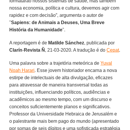
formatarão nossos sistemas de saúde, mas também
nossa economia, política e cultura, devemos agir com
rapidez e com decisão”, argumenta o autor de
"
Sapiens: de Animais a Deuses, Uma Breve
História da Humanidade
".
A reportagem é de
Matilde Sánchez
, publicada por
Clarín
-
Revista
Ñ
, 21-03-2020. A tradução é do
Cepat
.
Uma palavra sobre a trajetória meteórica de
Yuval
Noah Harari
. Esse jovem historiador encarna a nova
estirpe de intelectuais de alta divulgação, eficazes
para atravessar de maneira transversal todas as
instituições, influenciando políticos, audiências e
acadêmicos ao mesmo tempo, com um discurso e
conceitos suficientemente planos e significativos.
Professor da Universidade Hebraica de Jerusalém e
o palestrante mais bem pago do mundo (apresentado
por somas de seis dígitos e uma sofisticada estratégia