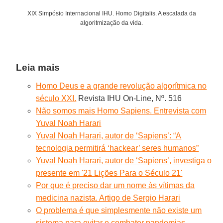
XIX Simpósio Internacional IHU. Homo Digitalis. A escalada da
algoritmização da vida.
Leia mais
Homo Deus e a grande revolução algorítmica no
século XXI.
Revista IHU On-Line, Nº. 516
Não somos mais Homo Sapiens. Entrevista com
Yuval Noah Harari
Yuval Noah Harari, autor de ‘Sapiens’: “A
tecnologia permitirá ‘hackear’ seres humanos”
Yuval Noah Harari, autor de ‘Sapiens’, investiga o
presente em '21 Lições Para o Século 21'
Por que é preciso dar um nome às vítimas da
medicina nazista. Artigo de Sergio Harari
O problema é que simplesmente não existe um
sistema para evitar e combater pandemias.