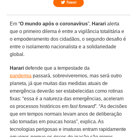
Tweet
Em “
O mundo após o coronavírus
”,
Harari
alerta
que o primeiro dilema é entre a vigilância totalitária e
o empoderamento dos cidadãos, o segundo desafio é
entre o isolamento nacionalista e a solidariedade
global.
Harari
defende que a tempestade da
pandemia
passará, sobreviveremos, mas será outro
planeta, já que muitas das medidas atuais de
emergência deverão ser estabelecidas como rotinas
fixas: “essa é a natureza das emergências, aceleram
os processos históricos em
fast forward
”. “As decisões
que em tempos normais levam anos de deliberação
são tomadas em poucas horas”, explica. As
tecnologias perigosas e imaturas entram rapidamente
em vigor, porque os riscos de inação são piores.